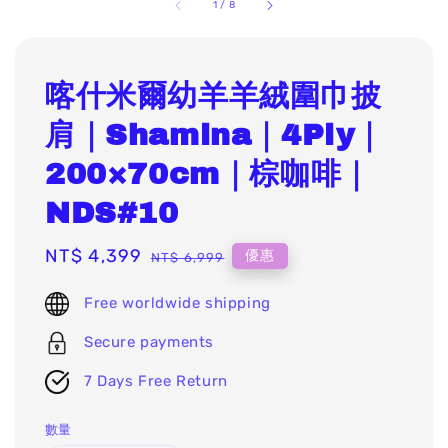
1
/
8
喀什米爾幼羊羊絨圍巾披
肩｜Shamina｜4Ply｜
200×70cm｜棕咖啡｜
NDS#10
Sale
NT$ 4,399
Regular
優惠
NT$ 6,999
price
price
Free worldwide shipping
Secure payments
7 Days Free Return
數量