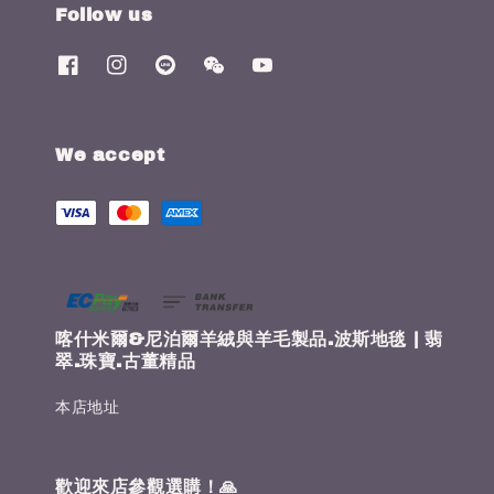
Follow us
We accept
喀什米爾&尼泊爾羊絨與羊毛製品.波斯地毯 | 翡
翠.珠寶.古董精品
本店地址
歡迎來店參觀選購！🙏