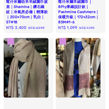
喀什米爾幼羊羊絨圍巾披
喀什米爾羊絨圍巾｜
肩｜Shamina｜鑽石織
8Ply厚織設計款｜
紋｜冷氣房必備｜輕薄款
Pashmina Cashmere｜
｜200×70cm｜乳白｜
保暖升級｜172×32cm｜
ST#18
8SM#1-6
Sale
NT$ 3,400
Regular
Sale
NT$ 1,099
Regular
NT$ 4,999
NT$ 1,199
price
price
price
price
優惠
優惠