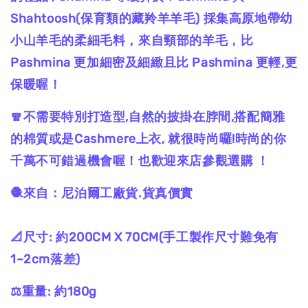
Shahtoosh(保育類的藏羚羊羊毛) 採集高原地帶幼
小山羊毛的柔細毛料，來自頸部的羊毛，比
Pashmina 更加細密及細緻且比 Pashmina 更輕,更
保暖喔！
🧣不需要特別打造型,自然的披掛在脖間,搭配簡雅
的棉質或是Cashmere上衣, 就很時尚囉!時尚的你
千萬不可錯過機會喔！也歡迎來店參觀選購 ！
🧶來自：尼泊爾工廠貨.貨真價實
📐尺寸: 約200CM X 70CM(手工製作尺寸難免有
1~2cm落差)
⚖️重量: 約180g