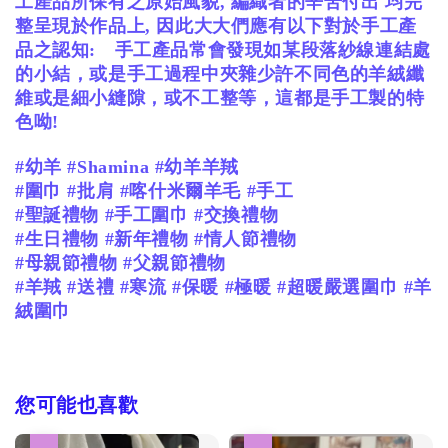
工產品所保有之原始風貌
,
編織者的辛苦付出
均完
整呈現於作品上
,
因此大大們應有以下對於手工產
品之認知
:
手工產品常會發現如某段落紗線連結處
的小結，或是手工過程中夾雜少許不同色的羊絨纖
維或是細小縫隙，或不工整等，這都是手工製的特
色呦
!
#幼羊 #Shamina #幼羊羊羢
#
圍巾
#
批肩
#
喀什米爾羊毛
#
手工
#
聖誕禮物
#
手工圍巾
#
交換禮物
#
生日禮物
#
新年禮物
#
情人節禮物
#
母親節禮物
#
父親節禮物
#
羊羢
#
送禮
#
寒流
#
保暖
#
極暖
#
超暖嚴選圍巾
#
羊
絨圍巾
您可能也喜歡
優惠
優惠