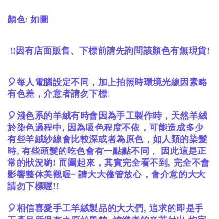
顏色: 如圖
‼️
因有店面販售、下標前請先詢問該顏色有無現貨
!
🎈
每人電腦設定不同，加上拍照時環境光線因素略
有色差，介意者請勿下標
!
🎈
淺色系的羊絨有時會因為手工製作時，天然羊絨
於染色過程中
,
因為吸色程度不依，可能造成多少
有些羊絨紗線會比較深或者為原色，如人類的染髮
時
,
有些頭髮的吃色會有一點點不同，
因此這是正
常的狀況喲
!
而圍起來，其實完全看不到
,
完全不會
影響整体美觀喔
~
請大大儘管放心，會介意的大大
請勿下標喔
!!
🎈
相信喜愛手工羊絨製品的大大們
,
追求的即是手