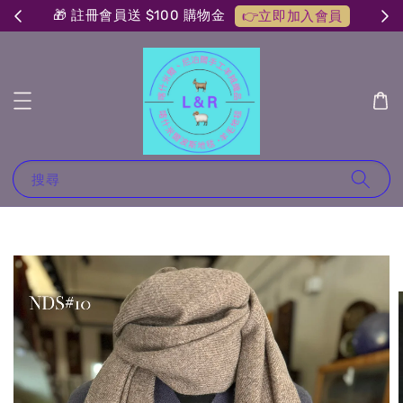
🎁 註冊會員送 $100 購物金
👉立即加入會員
搜尋