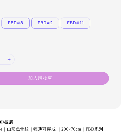
FBD#8
FBD#2
FBD#11
加入購物車
圍巾披肩
shmere｜山形魚骨紋｜輕薄可穿戒 ｜200×70cm｜FBD系列