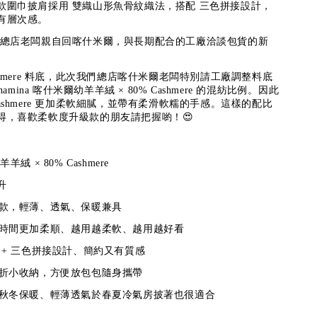
計款圍巾披肩採用 雙織山形魚骨紋織法，搭配 三色拼接設計，
有層次感。
爾總店老闆親自回喀什米爾，與長期配合的工廠洽談包貨的新
ashmere 料底，此次我們總店喀什米爾老闆特別請工廠調整料底
hamina 喀什米爾幼羊羊絨 × 80% Cashmere 的混紡比例。因此
ashmere 更加柔軟細膩，並帶有柔滑軟糯的手感。這樣的配比
得，喜歡柔軟度升級款的朋友請把握喲！😍
幼羊羊絨 × 80% Cashmere
升
款，
輕薄、透氣、保暖兼具
用時間更加柔順、越用越柔軟、越用越好看
 + 三色拼接設計、簡約又有質感
可折小收納，方便放包包隨身攜帶
秋冬保暖、輕薄透氣於春夏冷氣房披著也很適合