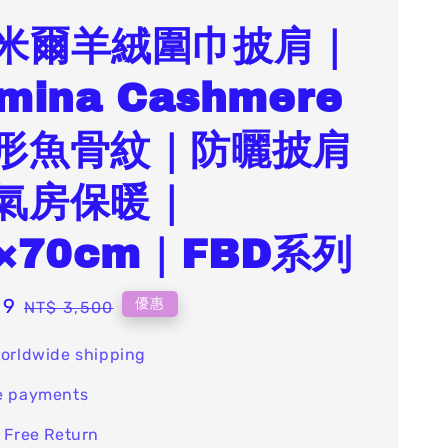
米爾羊絨圍巾披肩｜
mina Cashmere
形魚骨紋｜防曬披肩
氣房保暖｜
0×70cm｜FBD系列
99
Regular
優惠
NT$ 3,500
price
orldwide shipping
e payments
 Free Return