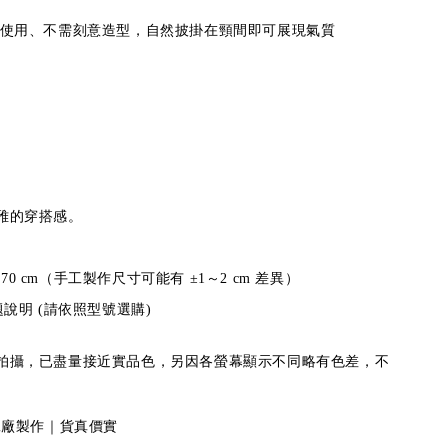
肩使用、不需刻意造型，自然披掛在頸間即可展現氣質
雅的穿搭感。
 × 70 cm（手工製作尺寸可能有 ±1～2 cm 差異）
題說明 (請依照型號選購)
拍攝，已盡量接近實品色，另因各螢幕顯示不同略有色差，不
爾工廠製作｜貨真價實