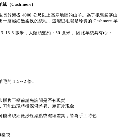
絨（Cashmere）
長於海拔 4000 公尺以上高寒地區的山羊。為了抵禦嚴寒山
一層極細緻柔軟的絨毛，這層絨毛就是珍貴的 Cashmere 羊
–15.5 微米，人類頭髮約：50 微米， 因此羊絨具有👉：
的 1.5～2 倍。
步販售
下標前請先詢問是否有現貨
時，可能出現些微深淺差異、屬正常現象
，可能出現細微紗線結點或纖維差異，皆為手工特色
防塵袋