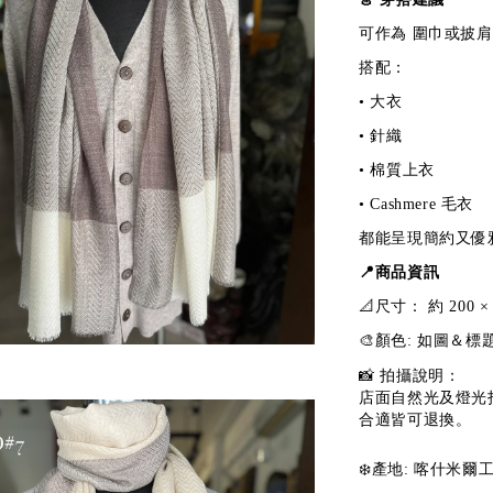
可作為 圍巾或披
搭配：
• 大衣
• 針織
• 棉質上衣
• Cashmere 毛衣
都能呈現簡約又優
📍商品資訊
📐尺寸： 約 200
🎨顏色: 如圖＆標
📸
拍攝說明：
店面自然光及燈光
合適皆可退換。
❄️產地: 喀什米