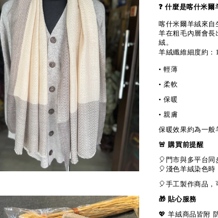
❓ 什麼是喀什米爾羊
喀什米爾羊絨來自生
羊在粗毛內層會長出
絨。
羊絨纖維細度約：13
• 輕薄
• 柔軟
• 保暖
• 親膚
保暖效果約為一般羊毛
🚨 購買前提醒
🎈門市與多平台同
🎈淺色羊絨染色
🎈手工製作商品
🎁 貼心服務
💖 羊絨商品皆附 