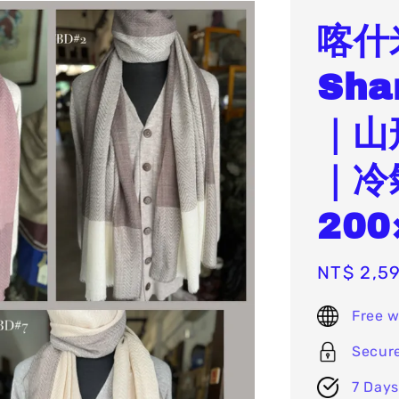
喀什
Sha
｜山
｜冷
20
Sale
NT$ 2,5
price
Free w
Secur
7 Days