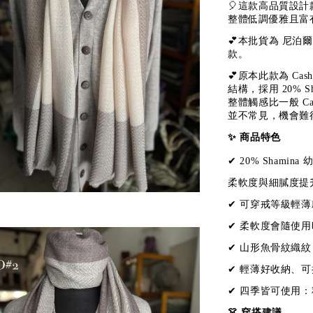
🎈這款高品質設
整體低調優雅且富
💕
本批貨為 尼泊
款。
💕原本此款為 C
結構，採用 20% S
整體觸感比一般 C
並不常見，機會難
✨ 商品特色
✔ 20% Shamina 
柔軟度與細膩度提
✔ 可穿戒等級輕薄
✔ 柔軟度會隨使
✔ 山形魚骨紋織紋
✔ 輕薄好收納、
✔ 四季皆可使用：
👗 穿搭建議