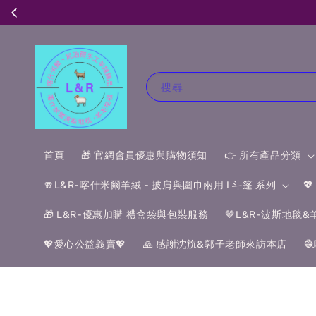
搜尋
首頁
🎁 官網會員優惠與購物須知
👉 所有產品分類
🧣L&R-喀什米爾羊絨 - 披肩與圍巾兩用 I 斗篷 系列

🎁 L&R-優惠加購 禮盒袋與包裝服務
🤎L&R-波斯地毯
💖愛心公益義賣💖
🙏 感謝沈斻&郭子老師來訪本店
