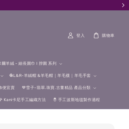
登入
購物車
什米爾羊絨 - 細長圍巾 I 脖圍 系列
🧶L&R-羊絨帽 &羊毛帽｜羊毛襪｜羊毛手套
飾便宜賣
💙雪子-翡翠.珠寶.古董精品 產品分類
🌹 Kani卡尼手工編織方法
🤴 手工波斯地毯製作過程