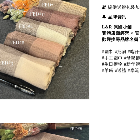
🎁 提供送禮包
🔔 品牌資訊
L&R
異國小舖
實體店面經營 × 
歡迎搜尋品牌名稱
#
圍巾
#
批肩
#
喀什
#
手工圍巾
#
母親
#
生日禮物
#
新年
#
羊羢
#
送禮
#
寒流