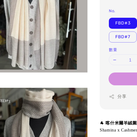
No.
FBD#3
FBD#7
數量
分享
🐐 喀什米爾羊絨
Shamina x Ca