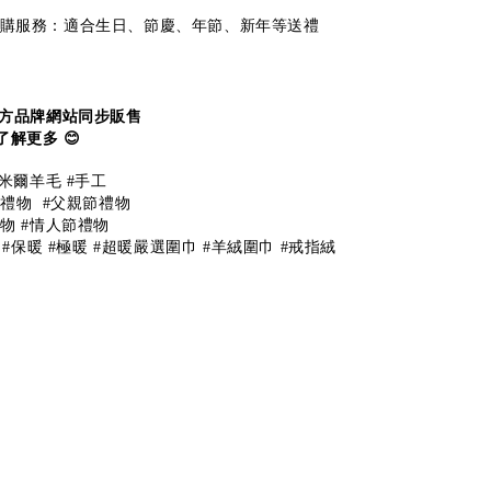
裝加購服務：適合生日、節慶、年節、新年等送禮
官方品牌網站同步販售
了解更多
😊
米爾羊毛
#
手工
節禮物
#
父親節禮物
禮物
#
情人節禮物
#
保暖
#
極暖
#
超暖嚴選圍巾
#
羊絨圍巾
#
戒指絨