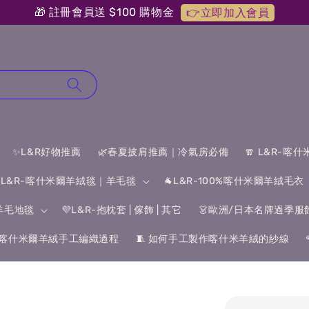
🎁 註冊會員送 $100 購物金
👉立即加入會員
✨L&R好物推薦
🌿春夏披肩推薦｜冷氣房必備
🧣 L&R-喀
 L&R-喀什米爾羊絨毯｜羊毛毯
🐐L&R-100%喀什米爾羊絨毛衣
&羊毛地毯
💜L&R-抱枕套 | 傢飾 | 其它
👗歐洲/日本名牌過季服
喀什米爾羊絨手工編織過程
🧵 如何手工製作喀什米羊絨的紗線