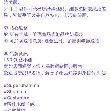
體美觀。
🎈 手工製作可能出現紗線結點、
細微縫隙或織紋差
異，
皆屬手工製品自然特色，非瑕疵範圍。
🎁 貼心服務
💖 所有羊絨／羊毛商品皆附品牌防塵袋
🎁 可加購送禮包裝:
適合生日、節慶與年節送禮
🔔 品牌資訊
L&R 異國小舖
實體店面經營 × 官方品牌網站同步販售
歡迎搜尋品牌名稱了解更多產品知識與穿搭分享 😊
#SuperShamina
#Shamina
#Cashmere
#喀什米爾羊絨
#幼羊羊絨