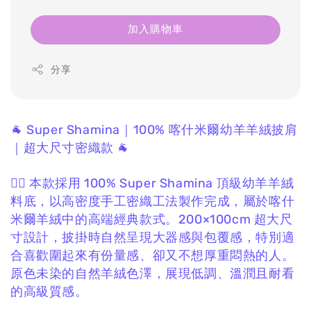
加入購物車
分享
🐐 Super Shamina｜100% 喀什米爾幼羊羊絨披肩
｜超大尺寸密織款 🐐
❤️‍🔥 本款採用 100% Super Shamina 頂級幼羊羊絨
料底，
以高密度手工密織工法製作完成，
屬於喀什
米爾羊絨中的高端經典款式。
200×100cm 超大尺
寸設計，
披掛時自然呈現大器感與包覆感，
特別適
合喜歡圍起來有份量感、
卻又不想厚重悶熱的人。
原色未染的自然羊絨色澤，
展現低調、溫潤且耐看
的高級質感。