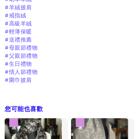
#羊絨披肩
#戒指絨
#高級羊絨
#輕薄保暖
#送禮推薦
#母親節禮物
#父親節禮物
#生日禮物
#情人節禮物
#圍巾披肩
您可能也喜歡
優惠
優惠