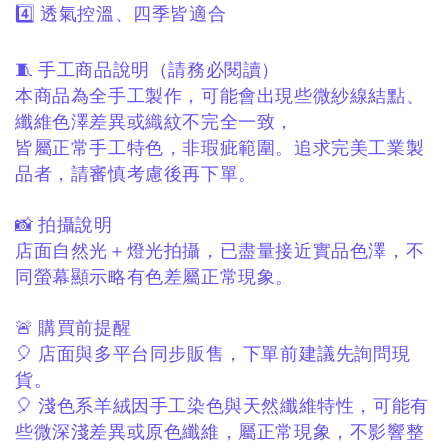
4️⃣ 透氣控溫、四季皆適合
🧵 手工商品說明（請務必閱讀）
本商品為全手工製作，
可能會出現些微紗線結點、
纖維色澤差異或織紋不完全一致，
皆屬正常手工特色，非瑕疵範圍。
追求完美工業製
品者，
請審慎考慮後再下單。
📸 拍攝說明
店面自然光＋燈光拍攝，
已盡量接近實品色澤，
不
同螢幕顯示略有色差屬正常現象。
🚨 購買前提醒
🎈 店面與多平台同步販售，下
單前建議先詢問現
貨。
🎈 淺色系羊絨因手工染色與天然纖維特性，
可能有
些微深淺差異或原色纖維，
屬正常現象，不影響整