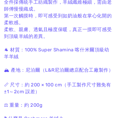
全件採傳統手工紡織製作，
羊絨纖維極細，
需由老
師傅慢慢織成。
第一次觸摸時，
即可感受到如奶油般在掌心化開的
柔軟感。
柔軟、親膚、透氣且極度保暖，
真正一摸即可感受
到頂級羊絨的差異。
🐐 材質：
100% Super Shamina
喀什米爾頂級幼
羊羊絨
🏔 產地：
尼泊爾
（L&R尼泊爾總店配合工廠製作）
📏 尺寸：
約 200 × 100 cm
（手工製作尺寸難免有
±1～2cm 誤差）
⚖️ 重量：
約 200g