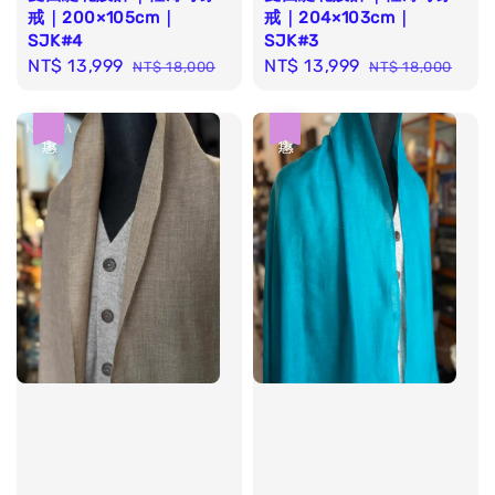
戒｜200×105cm｜
戒｜204×103cm｜
SJK#4
SJK#3
Sale
NT$ 13,999
Regular
Sale
NT$ 13,999
Regular
NT$ 18,000
NT$ 18,000
price
price
price
price
優惠
優惠