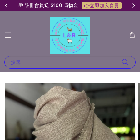
🎁 註冊會員送 $100 購物金
👉立即加入會員
搜尋