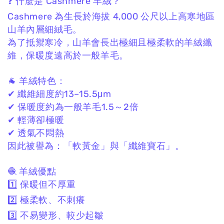
❓ 什麼是 Cashmere 羊絨？
Cashmere 為生長於海拔 4,000 公尺以上高寒地區
山羊內層細絨毛。
為了抵禦寒冷，
山羊會長出極細且極柔軟的羊絨纖
維，
保暖度遠高於一般羊毛。
🐐 羊絨特色：
✔ 纖維細度約13–15.5μm
✔ 保暖度約為一般羊毛1.5～2倍
✔ 輕薄卻極暖
✔ 透氣不悶熱
因此被譽為：
「軟黃金」與「纖維寶石」。
🧶 羊絨優點
1️⃣ 保暖但不厚重
2️⃣ 極柔軟、不刺癢
3️⃣ 不易變形、較少起皺