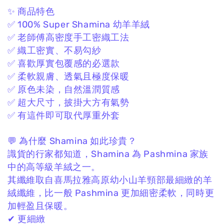
✨ 商品特色
✅ 100% Super Shamina 幼羊羊絨
✅ 老師傅高密度手工密織工法
✅ 織工密實、不易勾紗
✅ 喜歡厚實包覆感的必選款
✅ 柔軟親膚、透氣且極度保暖
✅ 原色未染，自然溫潤質感
✅ 超大尺寸，披掛大方有氣勢
✅ 有這件即可取代厚重外套
💬 為什麼 Shamina 如此珍貴？
識貨的行家都知道，
Shamina 為 Pashmina 家族
中的高等級羊絨之一。
其纖維取自喜馬拉雅高原幼小山羊頸部最細緻的羊
絨纖維，
比一般 Pashmina 更加細密柔軟，
同時更
加輕盈且保暖。
✔ 更細緻