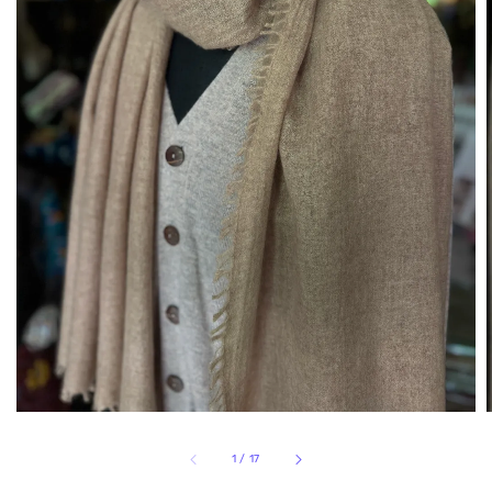
1
/
17