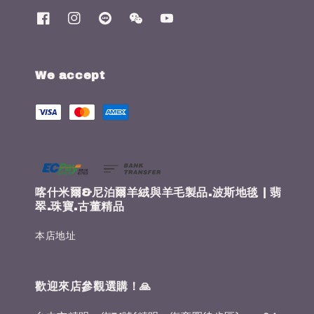
We accept
喀什米爾&尼泊爾羊絨與羊毛製品.波斯地毯 | 翡
翠.珠寶.古董精品
本店地址
歡迎來店參觀選購！🙏