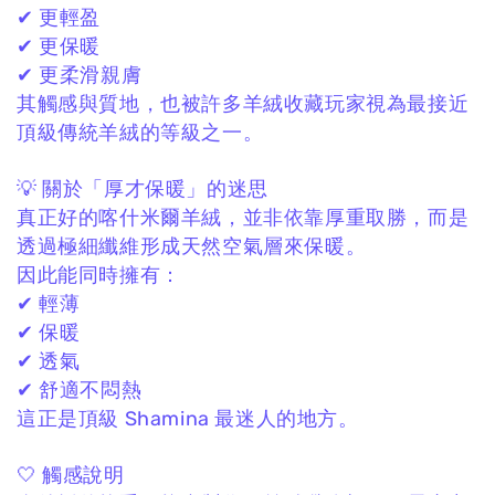
✔ 更輕盈
✔ 更保暖
✔ 更柔滑親膚
其觸感與質地，
也被許多羊絨收藏玩家視為最接近
頂級傳統羊絨的等級之一。
💡 關於「厚才保暖」的迷思
真正好的喀什米爾羊絨，
並非依靠厚重取勝，
而是
透過極細纖維形成天然空氣層來保暖。
因此能同時擁有：
✔ 輕薄
✔ 保暖
✔ 透氣
✔ 舒適不悶熱
這正是頂級 Shamina 最迷人的地方。
🤍 觸感說明