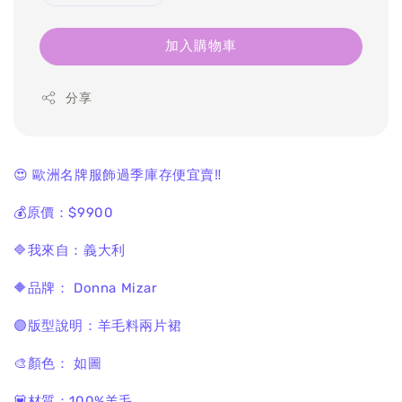
加入購物車
分享
😍 歐洲名牌服飾過季庫存便宜賣‼️
💰原價：$9900
🔷我來自：義大利
🔶品牌： Donna Mizar
🟣版型說明：羊毛料兩片裙
🎨顏色： 如圖
💟材質：100%羊毛