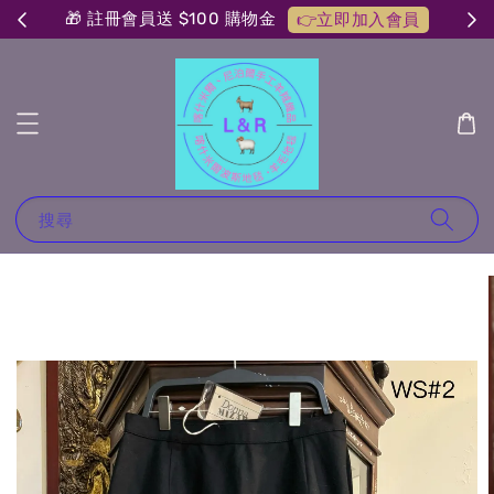
🎁 註冊會員送 $100 購物金
👉立即加入會員
搜尋