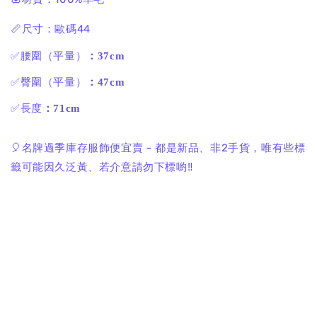
📏尺寸：歐碼44
✅腰圍（平量）
：37cm
✅臀圍（平量）
：47cm
✅長度
：71cm
🎈名牌過季庫存服飾便宜賣 - 都是新品、非2手貨，唯有些標
籤可能因久泛黃、若介意請勿下標喲‼️