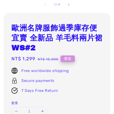
1
/
4
歐洲名牌服飾過季庫存便
宜賣 全新品 羊毛料兩片裙
WS#2
Sale
NT$ 1,299
Regular
優惠
NT$ 12,000
price
price
Free worldwide shipping
Secure payments
7 Days Free Return
數量