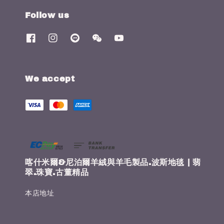
Follow us
We accept
喀什米爾&尼泊爾羊絨與羊毛製品.波斯地毯 | 翡
翠.珠寶.古董精品
本店地址