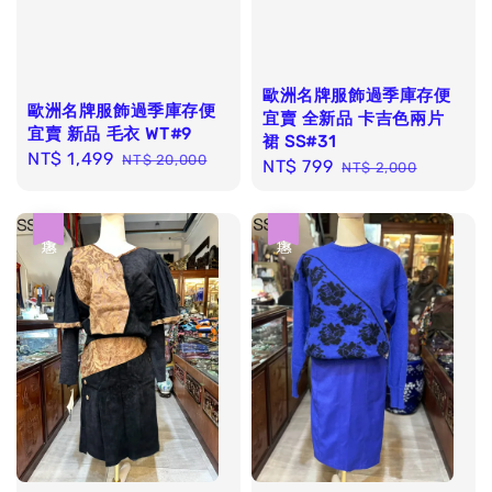
歐洲名牌服飾過季庫存便
歐洲名牌服飾過季庫存便
宜賣 全新品 卡吉色兩片
宜賣 新品 毛衣 WT#9
裙 SS#31
Sale
NT$ 1,499
Regular
NT$ 20,000
Sale
NT$ 799
Regular
NT$ 2,000
price
price
price
price
優惠
優惠