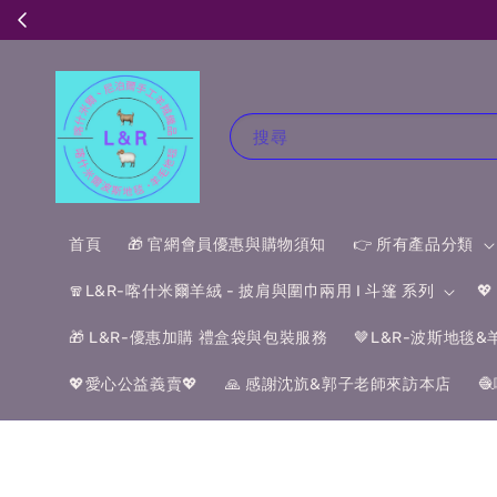
搜尋
首頁
🎁 官網會員優惠與購物須知
👉 所有產品分類
🧣L&R-喀什米爾羊絨 - 披肩與圍巾兩用 I 斗篷 系列

🎁 L&R-優惠加購 禮盒袋與包裝服務
🤎L&R-波斯地毯
💖愛心公益義賣💖
🙏 感謝沈斻&郭子老師來訪本店
