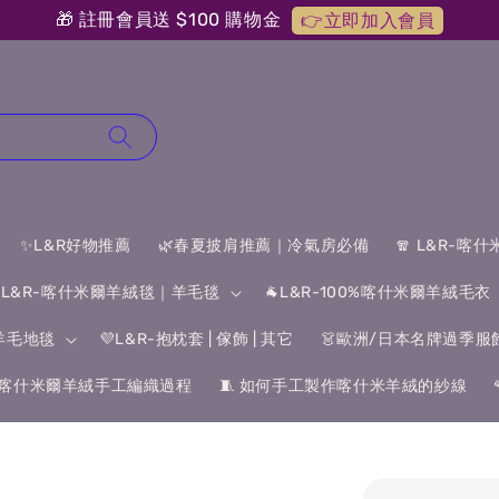
🎁 註冊會員送 $100 購物金
👉立即加入會員
✨L&R好物推薦
🌿春夏披肩推薦｜冷氣房必備
🧣 L&R-喀
 L&R-喀什米爾羊絨毯｜羊毛毯
🐐L&R-100%喀什米爾羊絨毛衣
&羊毛地毯
💜L&R-抱枕套 | 傢飾 | 其它
👗歐洲/日本名牌過季服
喀什米爾羊絨手工編織過程
🧵 如何手工製作喀什米羊絨的紗線