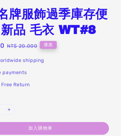
名牌服飾過季庫存便
 新品 毛衣 WT#8
00
Regular
優惠
NT$ 20,000
price
orldwide shipping
e payments
 Free Return
加入購物車