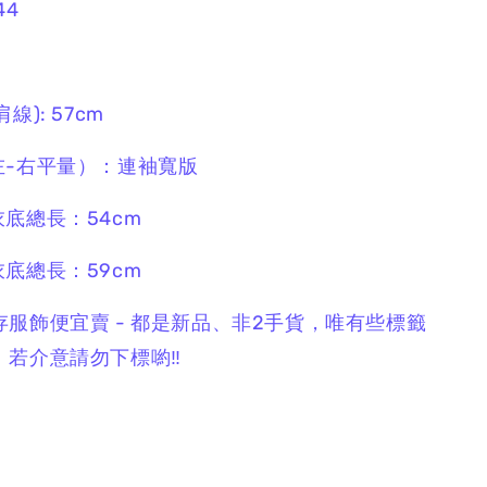
44
線): 57cm
左-右平量）：連袖寬版
底總長：54cm
底總長：59cm
存服飾便宜賣 - 都是新品、非2手貨，唯有些標籤
若介意請勿下標喲‼️