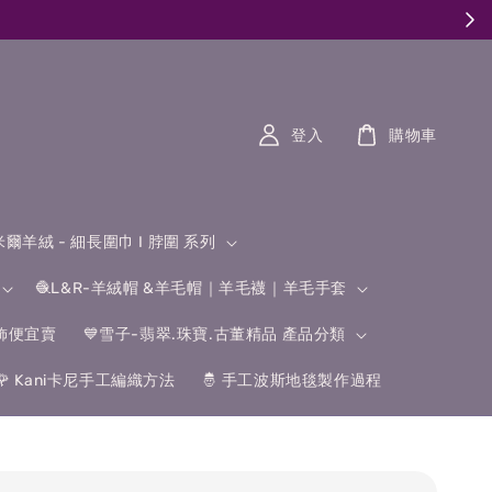
登入
購物車
什米爾羊絨 - 細長圍巾 I 脖圍 系列
🧶L&R-羊絨帽 &羊毛帽｜羊毛襪｜羊毛手套
飾便宜賣
💙雪子-翡翠.珠寶.古董精品 產品分類
🌹 Kani卡尼手工編織方法
🤴 手工波斯地毯製作過程