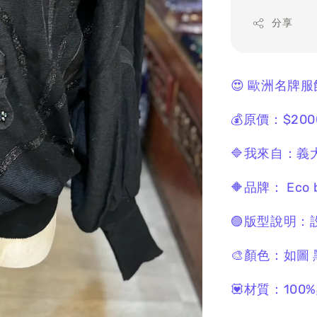
分享
😍 歐洲名牌
💰原價：$200
🔷我來自：義
🔶品牌： Eco b
🟣版型說明：
🎨顏色：如圖
💟材質：10