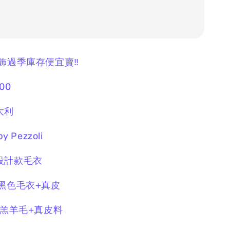
服飾過季庫存便宜賣‼️
00
大利
y Pezzoli
設計款毛衣
 黑色毛衣+真皮
0%羔羊毛+真皮料