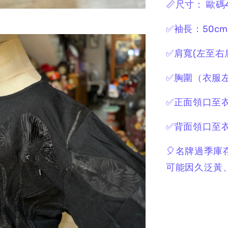
📏尺寸： 歐碼
✅袖長：50cm
✅肩寬(左至右肩
✅胸圍（衣服
✅正面領口至衣
✅背面
領口至衣
🎈名牌過季庫
可能因久泛黃、