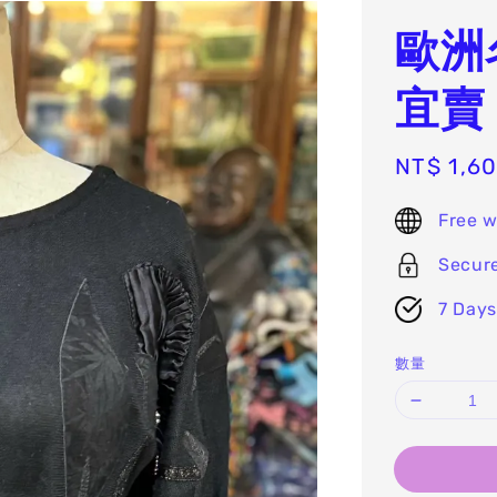
歐洲
宜賣
Sale
NT$ 1,6
price
Free w
Secur
7 Days
數量