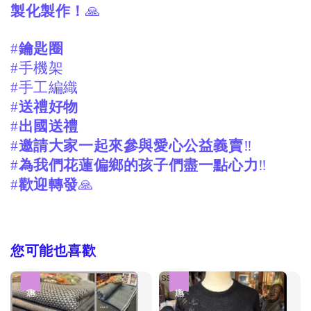
製化製作！
🙏
#
鑰匙圈
#手機架
#手工編織
#
送禮好物
#
出國送禮
#
邀請大家一起來參與愛心公益義賣
‼️
#
為我們花蓮偏鄉的孩子們盡一點心力
‼️
#
歡迎轉發
🙏
您可能也喜歡
優惠
優惠