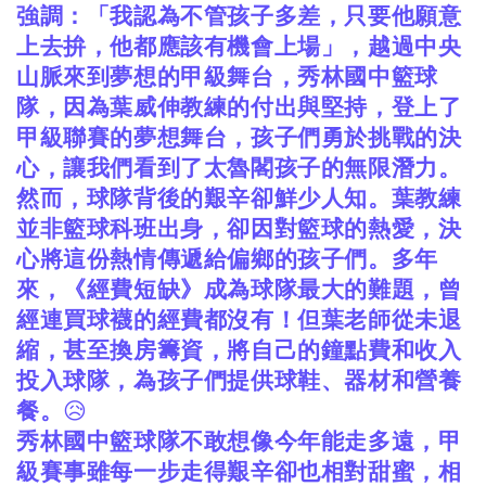
強調：「我認為不管孩子多差，只要他願意
上去拚，他都應該有機會上場」，越過中央
山脈來到夢想的甲級舞台，秀林國中籃球
隊，因為葉威伸教練的付出與堅持，登上了
甲級聯賽的夢想舞台，孩子們勇於挑戰的決
心，讓我們看到了太魯閣孩子的無限潛力。
然而，球隊背後的艱辛卻鮮少人知。葉教練
並非籃球科班出身，卻因對籃球的熱愛，決
心將這份熱情傳遞給偏鄉的孩子們。多年
來，《經費短缺》成為球隊最大的難題，曾
經連買球襪的經費都沒有！但葉老師從未退
縮，甚至換房籌資，將自己的鐘點費和收入
投入球隊，為孩子們提供球鞋、器材和營養
餐。
😥
秀林國中籃球隊不敢想像今年能走多遠，甲
級賽事雖每一步走得艱辛卻也相對甜蜜，相