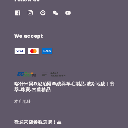
We accept
喀什米爾&尼泊爾羊絨與羊毛製品.波斯地毯 | 翡
翠.珠寶.古董精品
本店地址
歡迎來店參觀選購！🙏