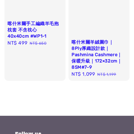
喀什米爾手工編織羊毛抱
枕套 不含枕心
40x40cm #WP1-1
喀什米爾羊絨圍巾｜
Sale
NT$ 499
Regular
NT$ 650
8Ply厚織設計款｜
price
price
Pashmina Cashmere｜
保暖升級｜172×32cm｜
8SM#7-9
Sale
NT$ 1,099
Regular
NT$ 1,199
price
price
Follow us