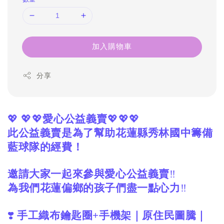
加入購物車
分享
💖 💖💖
愛心公益義賣
💖💖💖
此公益義賣是為了幫助花蓮縣秀林國中籌備
藍球隊的經費！
邀請大家一起來參與愛心公益義賣
‼️
為我們花蓮偏鄉的孩子們盡一點心力
‼️
❣️
手工織布鑰匙圈+手機架｜原住民圖騰｜