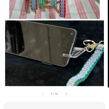
1
/
12