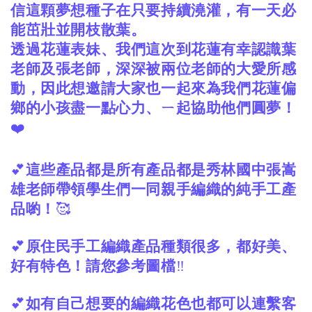
信這顆夢想種子在只要持續澆灌，有一天必
能茁壯並開枝散葉。
透過花蓮表妹、我們這次到花蓮有幸認識葉
老師及張老師，深深被兩位老師的大愛所感
動，因此想邀請大家也一起來為我們花蓮偏
鄉的小孩盡一點心力、ㄧ起協助他們圓夢！
❤️
💕
這些產品都是所有產品都是秀林國中張嵩
雄老師帶領學生們一同親手編織的純手工產
品喲！
🥰
💕
原住民手工編織產品種類很多，都好美、
好有特色！請您參考圖檔
‼️
💕
如有自己想要的編織花色也都可以連繫客