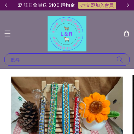
🎁 註冊會員送 $100 購物金
👉立即加入會員
搜尋