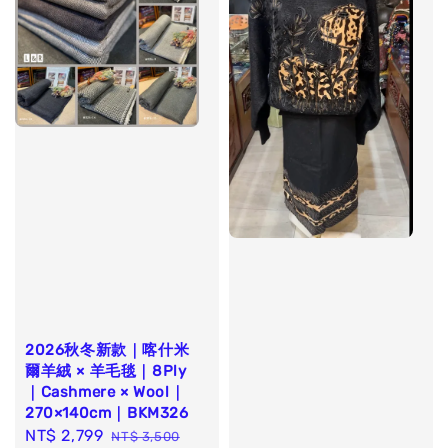
2026秋冬新款｜喀什米
爾羊絨 × 羊毛毯｜8Ply
｜Cashmere × Wool｜
270×140cm｜BKM326
Sale
NT$ 2,799
Regular
NT$ 3,500