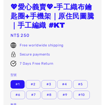
💖愛心義賣💖-手工織布鑰
匙圈+手機架｜原住民圖騰
｜手工編織 #KT
Regular
NT$ 250
price
Free worldwide shipping
Secure payments
7 Days Free Return
型號
#1
#2
#3
#4
#5
#6
#7
#8
#9
#10
數量