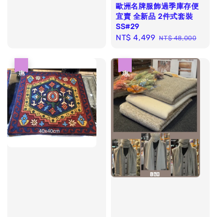
price
price
歐洲名牌服飾過季庫存便
宜賣 全新品 2件式套裝
SS#29
Sale
NT$ 4,499
Regular
NT$ 48,000
price
price
優惠
優惠