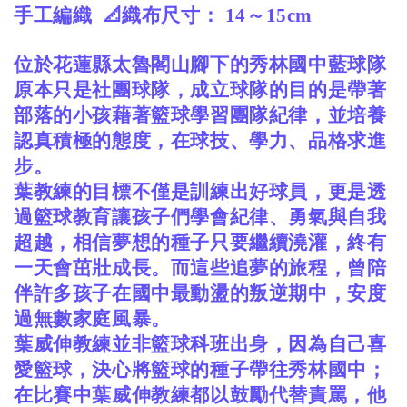
手工編織
📐織布尺寸： 14～15cm
位於花蓮縣太魯閣山腳下的秀林國中藍球隊
原本只是社團球隊，成立球隊的目的是帶著
部落的小孩藉著籃球學習團隊紀律，並培養
認真積極的態度，在球技、學力、品格求進
步。
葉教練的目標不僅是訓練出好球員，更是透
過籃球教育讓孩子們學會紀律、勇氣與自我
超越，相信夢想的種子只要繼續澆灌，終有
一天會茁壯成長。而這些追夢的旅程，曾陪
伴許多孩子在國中最動盪的叛逆期中，安度
過無數家庭風暴。
葉威伸教練並非籃球科班出身，因為自己喜
愛籃球，決心將籃球的種子帶往秀林國中；
在比賽中葉威伸教練都以鼓勵代替責罵，他