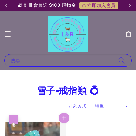
🎁 註冊會員送 $100 購物金
👉立即加入會員
搜尋
雪子-戒指類 💍
排列方式 :
優惠