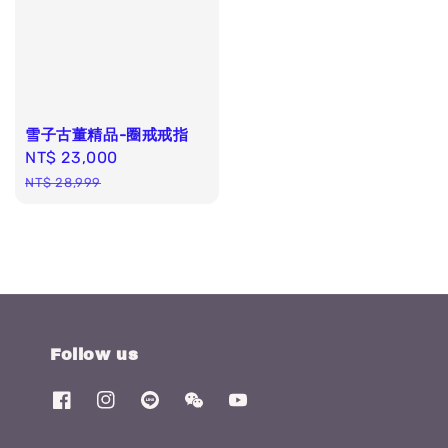
雪子古董精品-圈戒戒指
Sale
NT$ 23,000
Regular
price
price
NT$ 28,999
Follow us