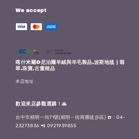
We accept
喀什米爾&尼泊爾羊絨與羊毛製品.波斯地毯 | 翡
翠.珠寶.古董精品
本店地址
歡迎來店參觀選購！🙏
台中市精明一街71號(精明ㄧ街商圈徒步區) ☎️：04-
23273836 📲 0921939855