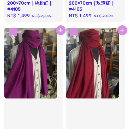
200×70cm｜桃粉紅｜
200×70cm｜玫瑰紅｜
#4105
#4105
Sale
NT$ 1,499
Regular
Sale
NT$ 1,499
Regular
NT$ 2,599
NT$ 2,599
price
price
price
price
優惠
優惠