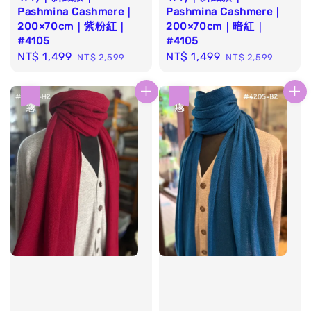
Pashmina Cashmere｜
Pashmina Cashmere｜
200×70cm｜紫粉紅｜
200×70cm｜暗紅｜
#4105
#4105
Sale
NT$ 1,499
Regular
Sale
NT$ 1,499
Regular
NT$ 2,599
NT$ 2,599
price
price
price
price
優惠
優惠