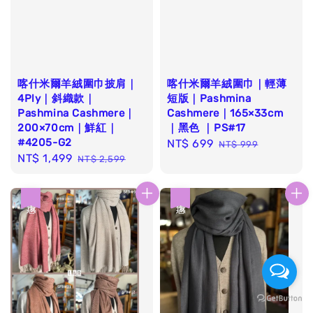
喀什米爾羊絨圍巾披肩｜
喀什米爾羊絨圍巾｜輕薄
4Ply｜斜織款｜
短版｜Pashmina
Pashmina Cashmere｜
Cashmere｜165×33cm
200×70cm｜鮮紅｜
｜黑色 ｜PS#17
#4205-G2
Sale
NT$ 699
Regular
NT$ 999
Sale
NT$ 1,499
Regular
NT$ 2,599
price
price
price
price
優惠
優惠