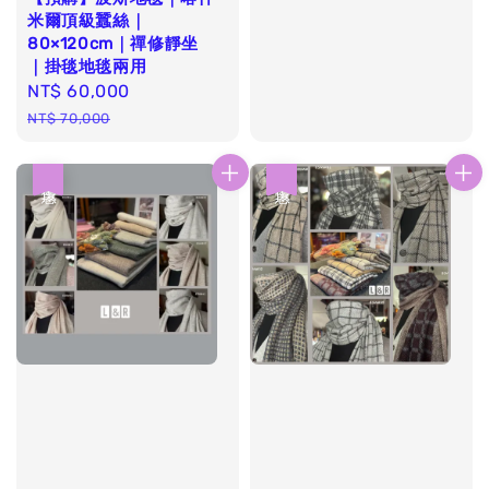
米爾頂級蠶絲｜
80×120cm｜禪修靜坐
｜掛毯地毯兩用
Sale
NT$ 60,000
Regular
price
price
NT$ 70,000
優惠
優惠