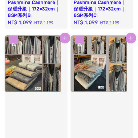
Pashmina Cashmere｜
Pashmina Cashmere｜
保暖升級｜172×32cm｜
保暖升級｜172×32cm｜
8SM系列B
8SM系列C
Sale
NT$ 1,099
Regular
Sale
NT$ 1,099
Regular
NT$ 1,199
NT$ 1,199
price
price
price
price
優惠
優惠