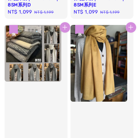
8SM系列D
8SM系列E
Sale
NT$ 1,099
Regular
Sale
NT$ 1,099
Regular
NT$ 1,199
NT$ 1,199
price
price
price
price
優惠
優惠