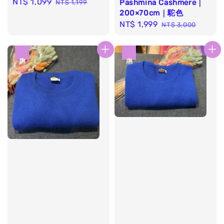
Sale
NT$ 1,099
Regular
Pashmina Cashmere｜
NT$ 1,199
200×70cm｜駝色
price
price
Sale
NT$ 1,999
Regular
NT$ 3,000
price
price
優惠
優惠