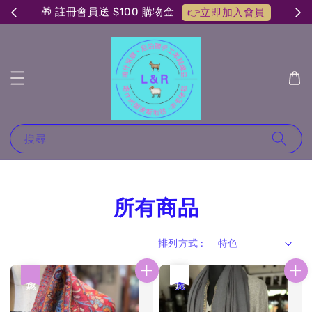
🎁 註冊會員送 $100 購物金
👉立即加入會員
搜尋
所有商品
排列方式 :
優惠
優惠
售完