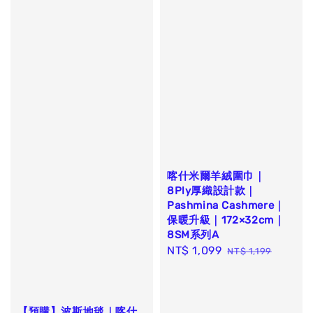
喀什米爾羊絨圍巾｜
8Ply厚織設計款｜
Pashmina Cashmere｜
保暖升級｜172×32cm｜
8SM系列A
Sale
NT$ 1,099
Regular
NT$ 1,199
price
price
【預購】波斯地毯｜喀什