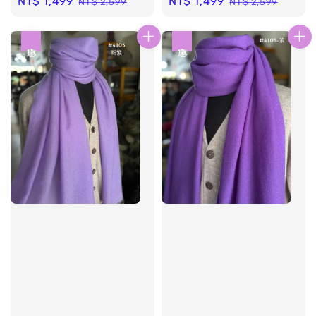
Sale
NT$ 1,499
Regular
Sale
NT$ 1,499
Regular
NT$ 2,599
NT$ 2,599
price
price
price
price
優惠
優惠