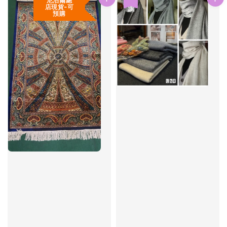
尼泊爾總
店現貨-可
預購