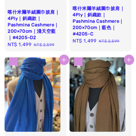
喀什米爾羊絨圍巾披肩｜
喀什米爾羊絨圍巾披肩｜
4Ply｜斜織款｜
4Ply｜斜織款｜
Pashmina Cashmere｜
Pashmina Cashmere｜
200×70cm｜藍色｜
200×70cm｜淺天空藍
#4205-C
｜#4205-D2
Sale
NT$ 1,499
Regular
NT$ 2,599
Sale
NT$ 1,499
Regular
NT$ 2,599
price
price
price
price
優惠
優惠