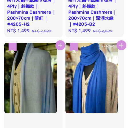
喀什米爾羊絨圍巾披肩｜
喀什米爾羊絨圍巾披肩｜
4Ply｜斜織款｜
4Ply｜斜織款｜
Pashmina Cashmere｜
Pashmina Cashmere｜
200×70cm｜暗紅｜
200×70cm｜深湖水綠
#4205-H2
｜#4205-B2
Sale
NT$ 1,499
Regular
Sale
NT$ 1,499
Regular
NT$ 2,599
NT$ 2,599
price
price
price
price
優惠
優惠