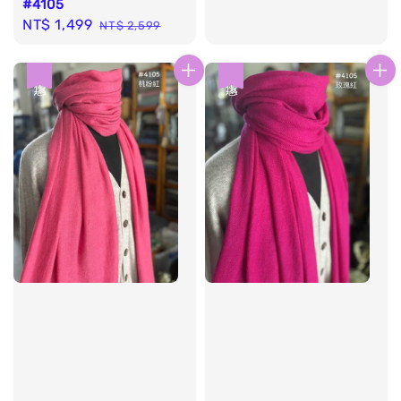
#4105
price
price
Sale
NT$ 1,499
Regular
NT$ 2,599
price
price
優惠
優惠