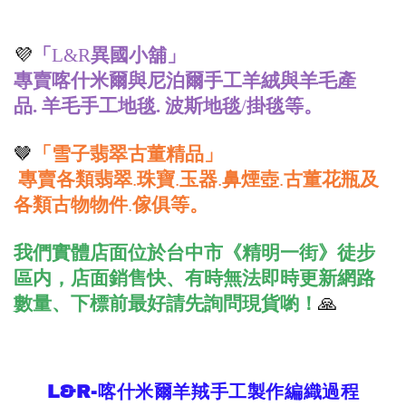
💜
「
異國小舖」
L&R
專賣喀什米爾與尼泊爾手工羊絨與羊毛產
品.
羊毛手工地毯.
波斯地毯
/
掛毯等。
🤎
「雪子翡翠古董精品」
專賣各類翡翠
.
珠寶
.
玉器
.
鼻煙壺
.
古董花瓶及
各類古物物件
.
傢俱等。
我們實體店面位
於台中市《精明一街》徒步
區内，店面銷售快、有時無法即時更新網路
數量、下標前最好請先詢問現貨喲！
🙏
L&R-喀什米爾羊羢手工製作編織過程