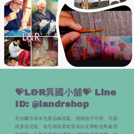
💝L&R異國小舖💝 Line
ID: @landrshop
尼泊爾市場羊毛產品極混亂、標籤隨手可得、市面
很多混尼龍、兔毛增加柔軟度或以化學軟化劑處理