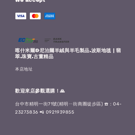
We accept
喀什米爾&尼泊爾羊絨與羊毛製品.波斯地毯 | 翡
翠.珠寶.古董精品
本店地址
歡迎來店參觀選購！🙏
台中市精明一街71號(精明ㄧ街商圈徒步區) ☎️：04-
23273836 📲 0921939855