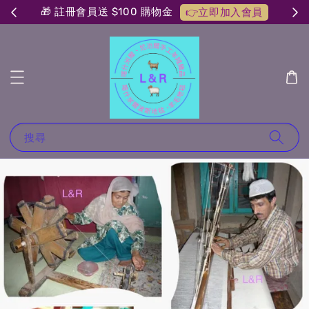
💰 會員單筆滿額 $12,000 現折 $500
員
搜尋