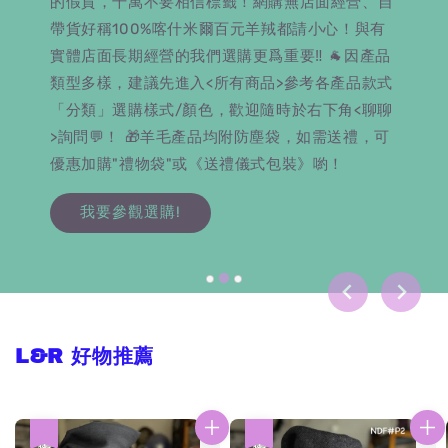
的假貨，千萬不要相信標籤！網購無店面經營、自
帶貨好稱100%喀什米爾百元羊羢都請小心！與有
實體店面長期經營的我們選購更爲重要‼️ 🐐因產品
類型多樣，建議先進入<所有商品>參考各產品款式
「分類」選購樣式/顏色，歡迎隨時於右下角<聊聊
>詢問💬！ 🎁羊毛產品均附防塵袋，如需送禮，可
優惠加購"禮物袋"或《送禮儀式包裝》喲！
我要參觀選購!
L&R 好物推薦
優惠
優惠