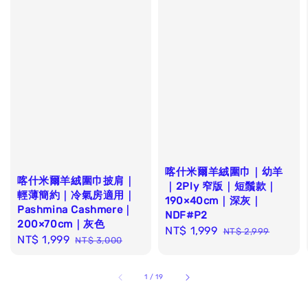
喀什米爾羊絨圍巾｜幼羊
喀什米爾羊絨圍巾披肩｜
｜2Ply 窄版｜短鬚款｜
輕薄簡約｜冷氣房適用｜
190×40cm｜深灰｜
Pashmina Cashmere｜
NDF#P2
200×70cm｜灰色
Sale
NT$ 1,999
Regular
NT$ 2,999
Sale
NT$ 1,999
Regular
NT$ 3,000
price
price
price
price
1
/
19