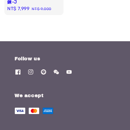
鍊-J
Sale
NT$ 7,999
Regular
NT$ 9,000
price
price
Follow us
We accept