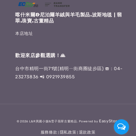
喀什米爾&尼泊爾羊絨與羊毛製品.波斯地毯 | 翡
翠.珠寶.古董精品
本店地址
歡迎來店參觀選購！🙏
台中市精明一街71號(精明ㄧ街商圈徒步區) ☎️：04-
23273836 📲 0921939855
EasyStore
© 2026 L&R異國小舖&雪子翡翠古董精品. Powered by
服務條款
隱私政策
退款政策
|
|