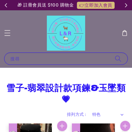
🎁 註冊會員送 $100 購物金
👉立即加入會員
搜尋
雪子-翡翠設計款項鍊&玉墜類
💗
排列方式 :
優惠
優惠