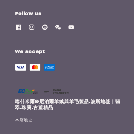
Follow us
We accept
喀什米爾&尼泊爾羊絨與羊毛製品.波斯地毯 | 翡
翠.珠寶.古董精品
本店地址