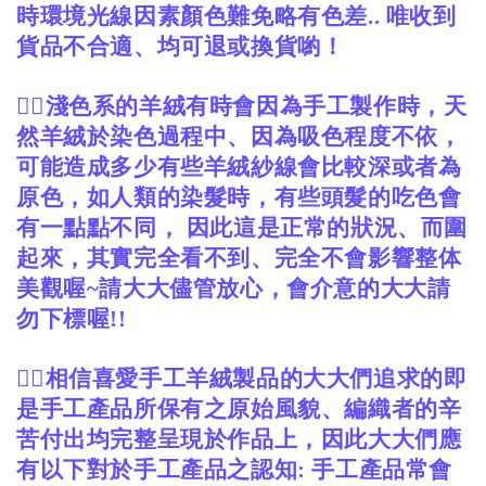
時環境光線因素顏色難免略有色差
唯收到
..
貨品不合適、均可退或換貨喲！
🙋‍♀️
淺色系的羊絨有時會因為手工製作時，天
然羊絨於染色過程中、因為吸色程度不依，
可能造成多少有些羊絨紗線會比較深或者為
原色，如人類的染髮時，有些頭髮的吃色會
有一點點不同，
因此這是正常的狀況、而圍
起來，其實完全看不到、完全不會影響整体
美觀喔
請大大儘管放心，會介意的大大請
~
勿下標喔
!!
🙋‍♀️
相信喜愛手工羊絨製品的大大們追求的即
是手工產品所保有之原始風貌、編織者的辛
苦付出均完整呈現於作品上，因此大大們應
有以下對於手工產品之認知
:
手工產品常會