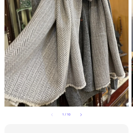
1
/
10