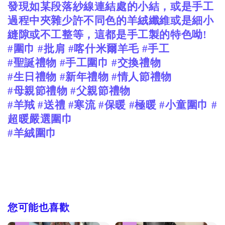
發現如某段落紗線連結處的小結，或是手工
過程中夾雜少許不同色的羊絨纖維或是細小
縫隙或不工整等，這都是手工製的特色呦
!
#
圍巾
#
批肩
#
喀什米爾羊毛
#
手工
#
聖誕禮物
#
手工圍巾
#
交換禮物
#
生日禮物
#
新年禮物
#
情人節禮物
#
母親節禮物
#
父親節禮物
#
羊羢
#
送禮
#
寒流
#
保暖
#
極暖
#
小童圍巾
#
超暖嚴選圍巾
#
羊絨圍巾
您可能也喜歡