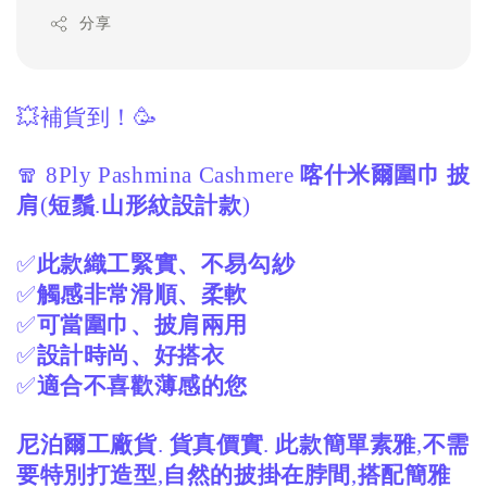
分享
💥補貨到！🥳
🧣
喀什米爾圍巾
披
8Ply Pashmina Cashmere
肩
短鬚
(
.
山形紋設計款
)
✅
此款織工緊實、不易勾紗
✅
觸感非常滑順、柔軟
✅
可當圍巾、披肩兩用
✅
設計時尚、好搭衣
✅
適合不喜歡薄感的您
尼泊爾工廠貨
.
貨真價實
.
此款簡單素雅
,
不需
要特別打造型
,
自然的披掛在脖間
,
搭配簡雅