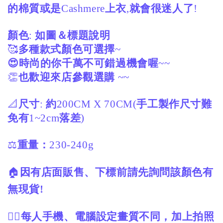
的棉質或是
Cashmere
上衣
,
就會很迷人了
!
顏色
如圖＆標題說明
:
🥰
多種款式顏色可選擇
~
😍時尚的你千萬不可錯過機會喔
~~
👏
也歡迎來店參觀選購
~~
📐
尺寸
約
手工製作尺寸難
:
200CM X 70CM(
免有
落差
1~2cm
)
⚖️
重量：
230-240g
🏠
因有店面販售、下標前請先詢問該顏色有
無現貨
!
🙋‍♀️
每人手機、電腦設定畫質不同，加上拍照