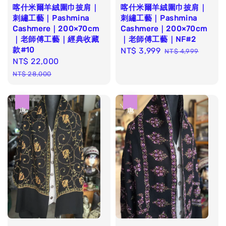
喀什米爾羊絨圍巾披肩｜
喀什米爾羊絨圍巾披肩｜
刺繡工藝｜Pashmina
刺繡工藝｜Pashmina
Cashmere｜200×70cm
Cashmere｜200×70cm
｜老師傅工藝｜經典收藏
｜老師傅工藝｜NF#2
款#10
Sale
NT$ 3,999
Regular
NT$ 4,999
Sale
NT$ 22,000
Regular
price
price
price
price
NT$ 28,000
優惠
優惠