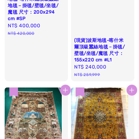
地毯－掛毯/壁毯/坐毯/
魔毯 尺寸：200x294
cm #SP
Sale
NT$ 400,000
Regular
price
price
NT$ 420,000
(現貨)波斯地毯-喀什米
爾頂級蠶絲地毯－掛毯/
壁毯/坐毯/魔毯 尺寸：
155x220 cm #L1
Sale
NT$ 240,000
Regular
price
price
NT$ 259,999
優惠
優惠