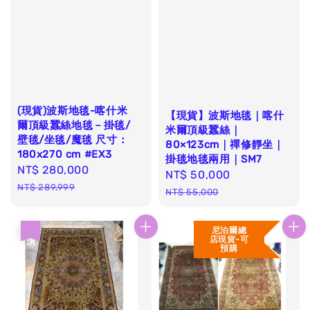
(現貨)波斯地毯-喀什米
【現貨】波斯地毯｜喀什
爾頂級蠶絲地毯－掛毯/
米爾頂級蠶絲｜
壁毯/坐毯/魔毯 尺寸：
80×123cm｜禪修靜坐｜
180x270 cm #EX3
掛毯地毯兩用｜SM7
Sale
NT$ 280,000
Regular
Sale
NT$ 50,000
Regular
price
price
NT$ 289,999
price
price
NT$ 55,000
尼泊爾總
優惠
店現貨-可
預購