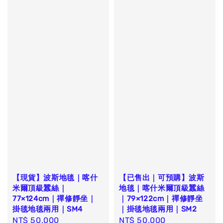
【現貨】波斯地毯｜喀什
【已售出｜可預購】波斯
米爾頂級蠶絲｜
地毯｜喀什米爾頂級蠶絲
77×124cm｜禪修靜坐｜
｜79×122cm｜禪修靜坐
掛毯地毯兩用｜SM4
｜掛毯地毯兩用｜SM2
Sale
NT$ 50,000
Regular
Sale
NT$ 50,000
Regular