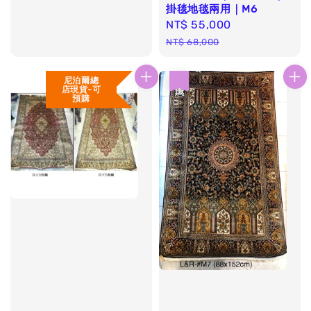
掛毯地毯兩用｜M6
Sale
NT$ 55,000
Regular
price
price
NT$ 68,000
尼泊爾總
優惠
店現貨-可
預購