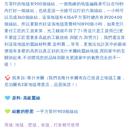
方英吋的地毯有900個線結，一個熟練的地毯編織者可以在10秒
內打好一個線結，也就是說一分鐘可以打好六個線結，一小時可
以完成360個線結，這張地毯有4356平方英吋總共有3920400
個線結。所以要製作好這張地毯需費時10890個小時，如果您只
要付工匠的工資來算，光工錢就不得了了! 而這只是工資而已(更
不要提工匠需要多高超的工藝技術.與眼力.與勞力) ，我們還沒算
到這張地毯的蠶絲材料費.染料費....等等，更無法估計其中的藝術
價值有多麼的高所以真正好的克什米爾純蠶絲地毯.買回家中的玄
關掛起來.不但體現您的品味與眼光更讓家中的氣勢完全的不一
樣！！
我來自: 喀什米爾（我們在喀什米爾有自己投資之地毯工廠，
尼泊爾有2家地毯專賣店，品質保證！）
原料: 高級蠶絲
結數的密度
: 一平方英吋900個線結
用途: 地毯，壁毯，坐毯，打坐都可使用