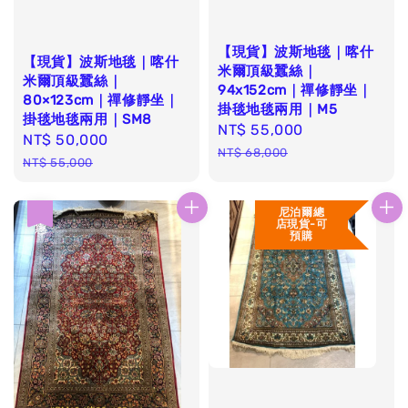
【現貨】波斯地毯｜喀什
【現貨】波斯地毯｜喀什
米爾頂級蠶絲｜
米爾頂級蠶絲｜
94x152cm｜禪修靜坐｜
80×123cm｜禪修靜坐｜
掛毯地毯兩用｜M5
掛毯地毯兩用｜SM8
Sale
NT$ 55,000
Regular
Sale
NT$ 50,000
Regular
price
price
NT$ 68,000
price
price
NT$ 55,000
尼泊爾總
優惠
店現貨-可
預購