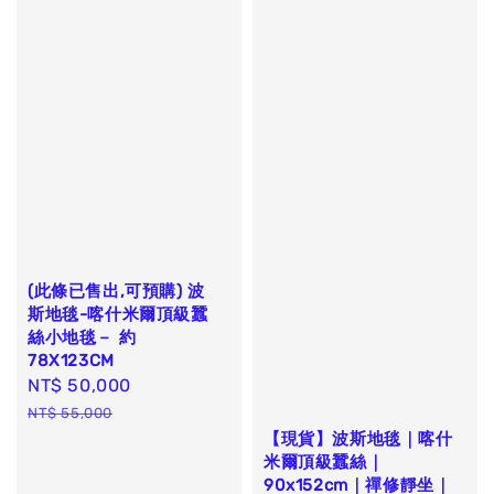
(此條已售出,可預購) 波
斯地毯-喀什米爾頂級蠶
絲小地毯－ 約
78X123CM
Sale
NT$ 50,000
Regular
price
price
NT$ 55,000
【現貨】波斯地毯｜喀什
米爾頂級蠶絲｜
90x152cm｜禪修靜坐｜