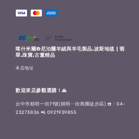
喀什米爾&尼泊爾羊絨與羊毛製品.波斯地毯 | 翡
翠.珠寶.古董精品
本店地址
歡迎來店參觀選購！🙏
台中市精明一街71號(精明ㄧ街商圈徒步區) ☎️：04-
23273836 📲 0921939855