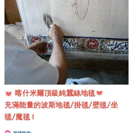
喀什米爾頂級純蠶絲地毯
充滿能量的波斯地毯/掛毯/壁毯/坐
毯/魔毯 !