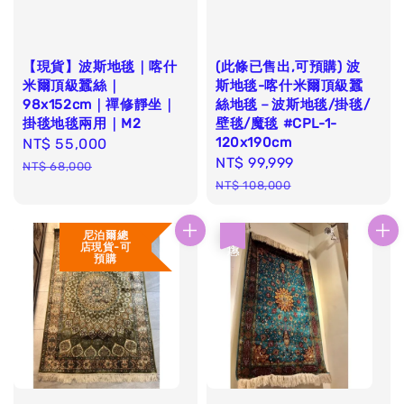
【現貨】波斯地毯｜喀什
(此條已售出,可預購) 波
米爾頂級蠶絲｜
斯地毯-喀什米爾頂級蠶
98x152cm｜禪修靜坐｜
絲地毯－波斯地毯/掛毯/
掛毯地毯兩用｜M2
壁毯/魔毯 #CPL-1-
120x190cm
Sale
NT$ 55,000
Regular
Sale
NT$ 99,999
Regular
price
price
NT$ 68,000
price
price
NT$ 108,000
尼泊爾總
優惠
店現貨-可
預購