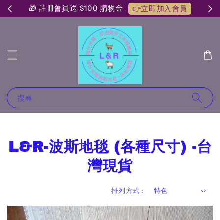
🎁 註冊會員送 $100 購物金
👉立即加入會員
搜尋
L&R-波斯地毯 (各種尺寸) -台
灣現貨
排列方式 :