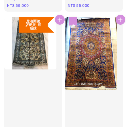
price
price
price
price
NT$ 55,000
NT$ 55,000
尼泊爾總
優惠
店現貨-可
預購