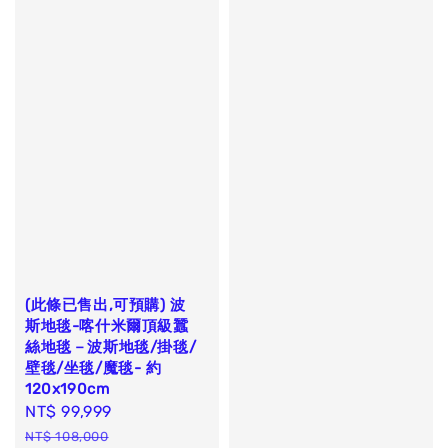
(此條已售出,可預購) 波
斯地毯-喀什米爾頂級蠶
絲地毯－波斯地毯/掛毯/
壁毯/坐毯/魔毯- 約
120x190cm
Sale
NT$ 99,999
Regular
price
price
NT$ 108,000