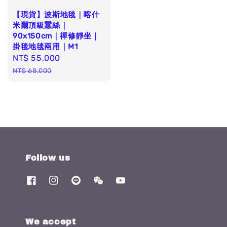
【現貨】波斯地毯｜喀什
米爾頂級蠶絲｜
90x150cm｜禪修靜坐｜
掛毯地毯兩用｜M1
Sale
NT$ 55,000
Regular
price
price
NT$ 68,000
Follow us
We accept