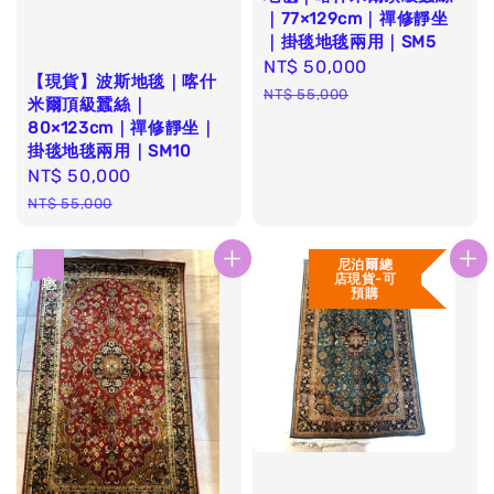
｜77×129cm｜禪修靜坐
｜掛毯地毯兩用｜SM5
Sale
NT$ 50,000
Regular
【現貨】波斯地毯｜喀什
price
price
NT$ 55,000
米爾頂級蠶絲｜
80×123cm｜禪修靜坐｜
掛毯地毯兩用｜SM10
Sale
NT$ 50,000
Regular
price
price
NT$ 55,000
尼泊爾總
優惠
店現貨-可
預購