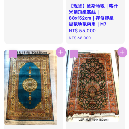
【現貨】波斯地毯｜喀什
米爾頂級蠶絲｜
88x152cm｜禪修靜坐｜
掛毯地毯兩用｜M7
Sale
NT$ 55,000
Regular
price
price
NT$ 68,000
優惠
優惠