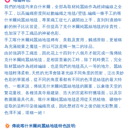
地毯特色:
我們的地毯均來自什米爾，全部為取材純蠶絲作為經緯編線之全
手工，以高編織密度與結數編織之地毯/壁毯.編織一條手工的喀
什米爾純蠶絲地毯，專業織工從七八歲開始上手，直到到適婚年
齡的例子比比皆是。不但提高了克什米爾純蠶絲地毯的珍貴性，
也加深了手工織品的神祕色彩。
手工喀什米爾純蠶絲地毯稀有、美觀及實用，觸感滑順，更被稱
為充滿能量之魔毯～所以可說是獨一無二的珍品。
由於強調手工織造，因此花上十四到十八個月才能完成一塊傳統
克什米爾純蠶絲地毯，是相當普遍的工時，除了耗時費工，完全
取材蠶絲作為經緯編線，也是我們的地毯高人一等的地方。蠶絲
地毯輕薄柔軟, 天然的光澤會隨著光線不同角度的照射，泛出美妙
色彩的華麗感，從不同的角度看都有不同的色澤是絲毯的最大特
色。一般來說，傳統克什米爾純蠶絲地毯的圖案，以象徵天堂的
繁花蔓枝、各種清真寺廟建築、浩大的宮庭和狩獵場面，以及宗
教圖騰最具代表。喀什米爾純蠶絲地毯是用從天然植物、礦物中
提取的染料印染後編織而成，因此歷經百年之後仍能光彩艷麗，
色澤不減，堪稱一絕！
傳統喀什米爾純蠶絲地毯特色說明: