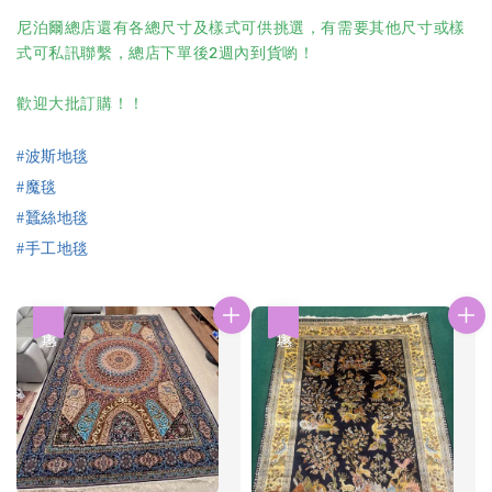
尼泊爾總店還有各總尺寸及樣式可供挑選，有需要其他尺寸或樣
式可私訊聯繫，總店下單後2週內到貨喲！
歡迎大批訂購！！
#
波斯地毯
#
魔毯
#
蠶絲地毯
#
手工地毯
優惠
優惠