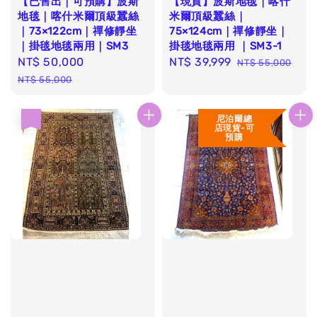
【已售出｜可預購】波斯
【現貨】波斯地毯｜喀什
地毯｜喀什米爾頂級蠶絲
米爾頂級蠶絲｜
｜73×122cm｜禪修靜坐
75×124cm｜禪修靜坐｜
｜掛毯地毯兩用｜SM3
掛毯地毯兩用 ｜SM3-1
Sale
NT$ 50,000
Regular
Sale
NT$ 39,999
Regular
NT$ 55,000
price
price
price
price
NT$ 55,000
尼泊爾總
優惠
店現貨-可
預購