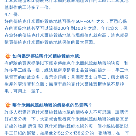
土耳其地毯來比傳統克什米爾純蠶絲地毯製作的工時比土耳其地
毯製作的工時多了一倍。
4.年份:
好的傳統克什米爾純蠶絲地毯可保存50~~60年之久，而悉心保
存的頂級地毯甚至可以流傳200年到300年之譜。年代愈久，保
存愈好的傳統克什米爾純蠶絲地毯市場價值也就愈高，這也就是
購買傳統克什米爾純蠶絲地毯保值的最大原因。
如何鑑定傳統喀什米爾純蠶絲地毯:
有經驗的買家提供以下鑑定傳統克什米爾純蠶絲地毯的訣竅：和
許多手工織品一樣，織法疏密度是看出品質的細節之一，手工地
毯背面的結數愈多，表示愈頂級；且圖案因出自手工，應比機器
生產的更清晰和立體；織度牢靠的克什米爾純蠶斯地毯不易掉
毛，可用上一輩子。
喀什米爾純蠶絲地毯的價格眞的昂貴嗎？
許多人都覺得克什米爾純蠶絲地毯的價格令人不可思議，讓我們
好好來分析一下，大家就會覺得克什米爾純蠶絲地毯的價格真是
超級的物超 所值 呢! 克什米爾純蠶絲地毯的每一個小線結都是以
手工仔細的綁緊，如果像215公分x 138公分的一張地毯，在一平