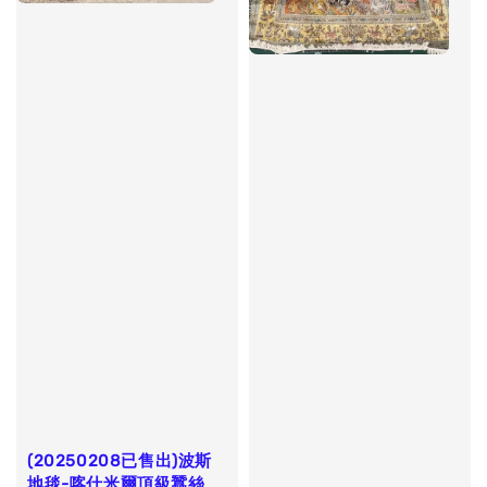
(20250208已售出)波斯
地毯-喀什米爾頂級蠶絲