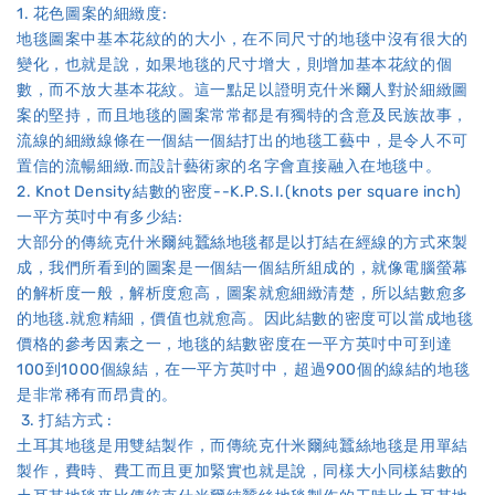
1. 花色圖案的細緻度:
地毯圖案中基本花紋的的大小，在不同尺寸的地毯中沒有很大的
變化，也就是說，如果地毯的尺寸增大，則增加基本花紋的個
數，而不放大基本花紋。這一點足以證明克什米爾人對於細緻圖
案的堅持，而且地毯的圖案常常都是有獨特的含意及民族故事，
流線的細緻線條在一個結一個結打出的地毯工藝中，是令人不可
置信的流暢細緻.而設計藝術家的名字會直接融入在地毯中。
2. Knot Density結數的密度--K.P.S.I.(knots per square inch)
一平方英吋中有多少結:
大部分的傳統克什米爾純蠶絲地毯都是以打結在經線的方式來製
成，我們所看到的圖案是一個結一個結所組成的，就像電腦螢幕
的解析度一般，解析度愈高，圖案就愈細緻清楚，所以結數愈多
的地毯.就愈精細，價值也就愈高。因此結數的密度可以當成地毯
價格的參考因素之一，地毯的結數密度在一平方英吋中可到達
100到1000個線結，在一平方英吋中，超過900個的線結的地毯
是非常稀有而昂貴的。
3. 打結方式 :
土耳其地毯是用雙結製作，而傳統克什米爾純蠶絲地毯是用單結
製作，費時、費工而且更加緊實也就是說，同樣大小同樣結數的