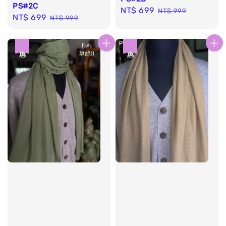
PS#2C
Sale
NT$ 699
Regular
NT$ 999
Sale
NT$ 699
Regular
NT$ 999
price
price
price
price
優惠
優惠