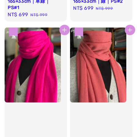
165×33cm｜草綠｜
165×33cm｜綠｜PS#2
PS#1
Sale
NT$ 699
Regular
NT$ 999
Sale
NT$ 699
Regular
NT$ 999
price
price
price
price
優惠
優惠