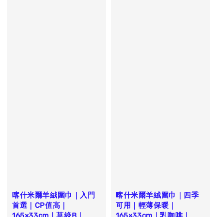
喀什米爾羊絨圍巾｜入門
喀什米爾羊絨圍巾｜四季
首選｜CP值高｜
可用｜輕薄保暖｜
165×33cm｜草綠B｜
165×33cm｜乳咖啡｜