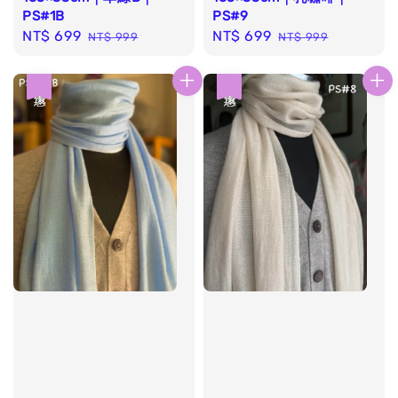
PS#1B
PS#9
Sale
NT$ 699
Regular
Sale
NT$ 699
Regular
NT$ 999
NT$ 999
price
price
price
price
優惠
優惠