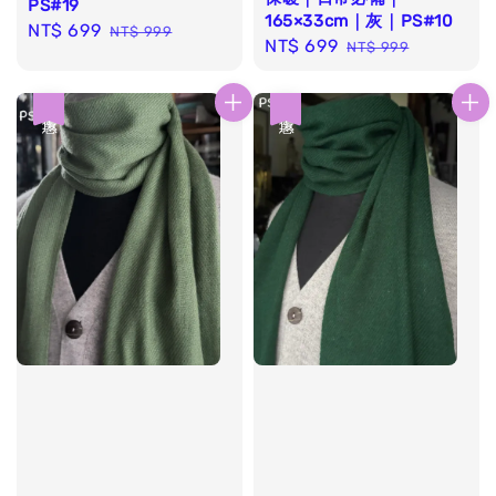
PS#19
165×33cm｜灰｜PS#10
Sale
NT$ 699
Regular
NT$ 999
Sale
NT$ 699
Regular
NT$ 999
price
price
price
price
優惠
優惠