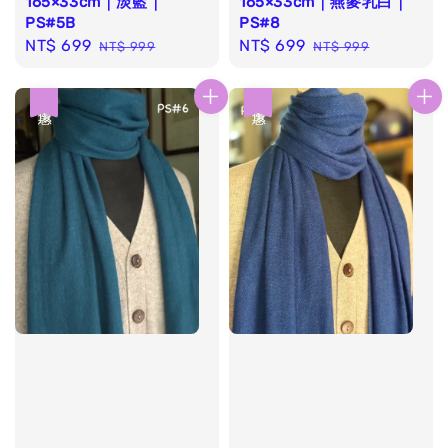
165×33cm｜淡藍｜
165×33cm｜燕麥乳白｜
PS#5B
PS#8
Sale
NT$ 699
Regular
Sale
NT$ 699
Regular
NT$ 999
NT$ 999
price
price
price
price
優惠
優惠