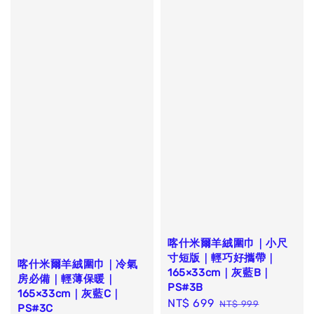
喀什米爾羊絨圍巾｜小尺
寸短版｜輕巧好攜帶｜
喀什米爾羊絨圍巾｜冷氣
165×33cm｜灰藍B｜
房必備｜輕薄保暖｜
PS#3B
165×33cm｜灰藍C｜
Sale
NT$ 699
Regular
NT$ 999
PS#3C