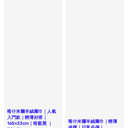
喀什米爾羊絨圍巾｜人氣
入門款｜輕薄好搭｜
喀什米爾羊絨圍巾｜輕薄
165×33cm｜暗藍黑 ｜
保暖｜日常必備｜