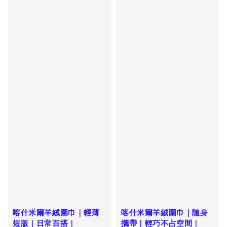
喀什米爾羊絨圍巾｜輕薄
喀什米爾羊絨圍巾｜隨身
短版｜日常百搭｜
攜帶｜輕巧不占空間｜