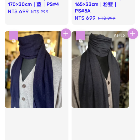
170×30cm｜藍｜PS#4
165×33cm｜粉藍｜
PS#5A
Sale
NT$ 699
Regular
NT$ 999
Sale
NT$ 699
Regular
price
price
NT$ 999
price
price
優惠
優惠