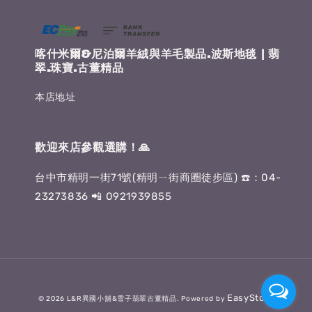
喀什米爾&尼泊爾羊絨與羊毛製品.波斯地毯 | 翡
翠.珠寶.古董精品
本店地址
歡迎來店參觀選購！🙏
台中市精明一街71號(精明ㄧ街商圈徒步區) ☎️：04-
23273836 📲 0921939855
EasyStore
© 2026 L&R異國小舖&雪子翡翠古董精品. Powered by