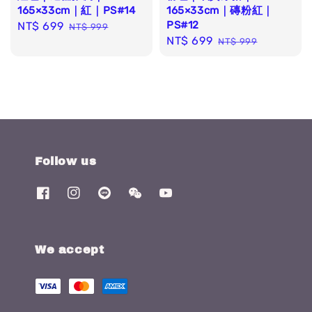
165×33cm｜紅｜PS#14
165×33cm｜磚粉紅｜
PS#12
Sale
NT$ 699
Regular
NT$ 999
Sale
NT$ 699
Regular
price
price
NT$ 999
price
price
Follow us
We accept