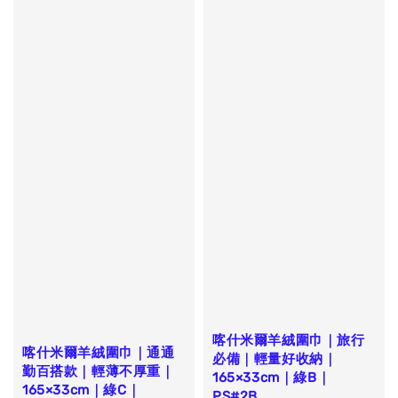
喀什米爾羊絨圍巾｜旅行
喀什米爾羊絨圍巾｜通通
必備｜輕量好收納｜
勤百搭款｜輕薄不厚重｜
165×33cm｜綠B｜
165×33cm｜綠C｜
PS#2B