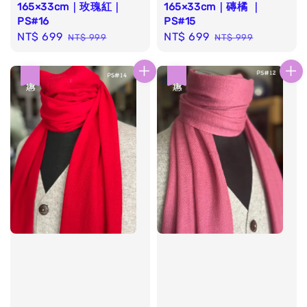
165×33cm｜玫瑰紅｜
165×33cm｜磚橘 ｜
PS#16
PS#15
Sale
NT$ 699
Regular
Sale
NT$ 699
Regular
NT$ 999
NT$ 999
price
price
price
price
優惠
優惠