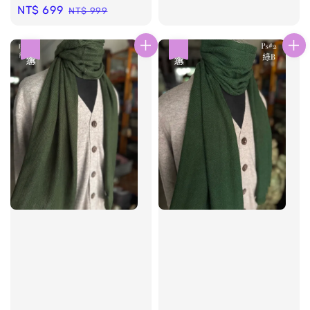
price
price
Sale
NT$ 699
Regular
NT$ 999
price
price
優惠
優惠