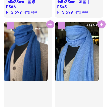
165×33cm｜藍綠｜
165×33cm｜灰藍｜
PS#6
PS#3
Sale
NT$ 699
Regular
Sale
NT$ 699
Regular
NT$ 999
NT$ 999
price
price
price
price
優惠
優惠