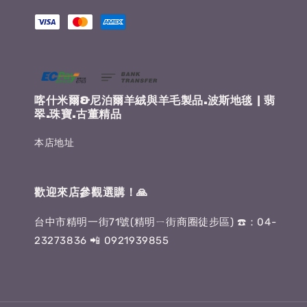
喀什米爾&尼泊爾羊絨與羊毛製品.波斯地毯 | 翡
翠.珠寶.古董精品
本店地址
歡迎來店參觀選購！🙏
台中市精明一街71號(精明ㄧ街商圈徒步區) ☎️：04-
23273836 📲 0921939855