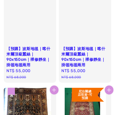
【預購】波斯地毯｜喀什
【預購】波斯地毯｜喀什
米爾頂級蠶絲｜
米爾頂級蠶絲｜
90x150cm｜禪修靜坐｜
90x150cm｜禪修靜坐｜
掛毯地毯兩用
掛毯地毯兩用
Sale
NT$ 55,000
Regular
Sale
NT$ 55,000
Regular
price
price
price
price
NT$ 68,000
NT$ 68,000
尼泊爾總
優惠
店現貨-可
預購