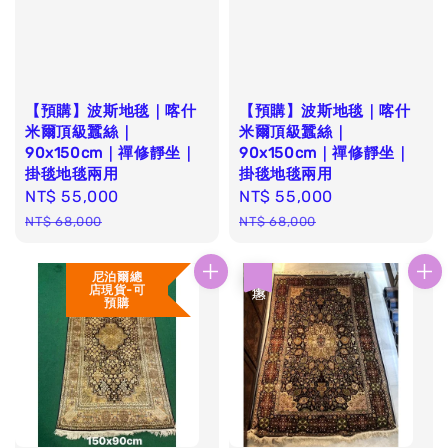
【預購】波斯地毯｜喀什
【預購】波斯地毯｜喀什
米爾頂級蠶絲｜
米爾頂級蠶絲｜
90x150cm｜禪修靜坐｜
90x150cm｜禪修靜坐｜
掛毯地毯兩用
掛毯地毯兩用
Sale
NT$ 55,000
Regular
Sale
NT$ 55,000
Regular
price
price
price
price
NT$ 68,000
NT$ 68,000
尼泊爾總
優惠
店現貨-可
預購