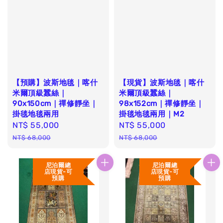
【預購】波斯地毯｜喀什
【現貨】波斯地毯｜喀什
米爾頂級蠶絲｜
米爾頂級蠶絲｜
90x150cm｜禪修靜坐｜
98x152cm｜禪修靜坐｜
掛毯地毯兩用
掛毯地毯兩用｜M2
Sale
NT$ 55,000
Regular
Sale
NT$ 55,000
Regular
price
price
price
price
NT$ 68,000
NT$ 68,000
尼泊爾總
尼泊爾總
店現貨-可
店現貨-可
預購
預購