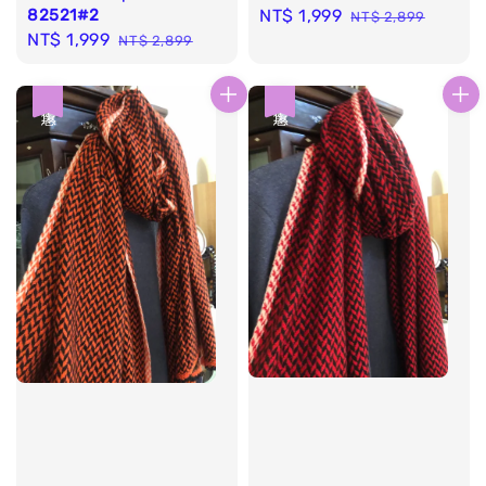
82521#2
Sale
NT$ 1,999
Regular
NT$ 2,899
Sale
NT$ 1,999
Regular
price
price
NT$ 2,899
price
price
優惠
優惠