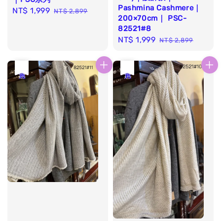
Pashmina Cashmere｜
Sale
NT$ 1,999
Regular
NT$ 2,899
200×70cm｜ PSC-
price
price
82521#8
Sale
NT$ 1,999
Regular
NT$ 2,899
price
price
優惠
售完
優惠
售完