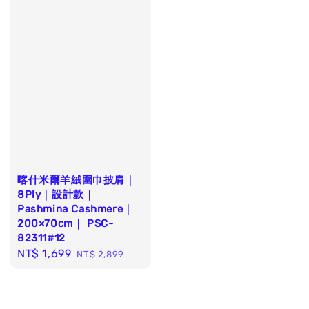
喀什米爾羊絨圍巾披肩｜
8Ply｜設計款｜
Pashmina Cashmere｜
200×70cm｜ PSC-
82311#12
Sale
NT$ 1,699
Regular
NT$ 2,899
price
price