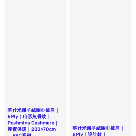
喀什米爾羊絨圍巾披肩｜
8Ply｜山形魚骨紋｜
Pashmina Cashmere｜
喀什米爾羊絨圍巾披肩｜
厚實保暖｜200×70cm
8Ply｜設計款｜
｜PSC系列