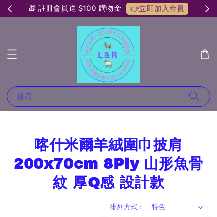
🎁 註冊會員送 $100 購物金
👉立即加入會員
搜尋
喀什米爾羊絨圍巾披肩
200x70cm 8Ply 山形魚骨
紋 厚Q感 設計款
排列方式 :