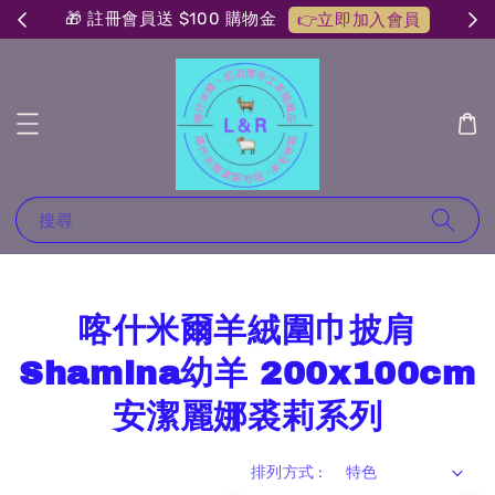
🎁 註冊會員送 $100 購物金
👉立即加入會員
搜尋
喀什米爾羊絨圍巾披肩
Shamina幼羊 200x100cm
安潔麗娜裘莉系列
排列方式 :