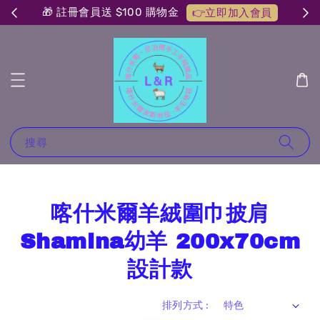
🎁 註冊會員送 $100 購物金
👉立即加入會員
搜尋
喀什米爾羊絨圍巾披肩
Shamina幼羊 200x70cm
設計款
排列方式 :