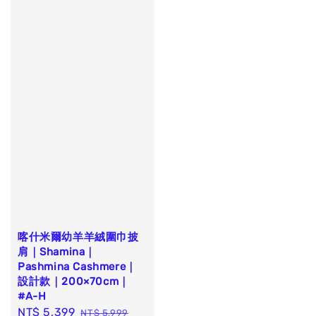
喀什米爾幼羊羊絨圍巾披
肩｜Shamina｜
Pashmina Cashmere｜
設計款｜200×70cm｜
#A-H
Sale
NT$ 5,399
Regular
NT$ 5,999