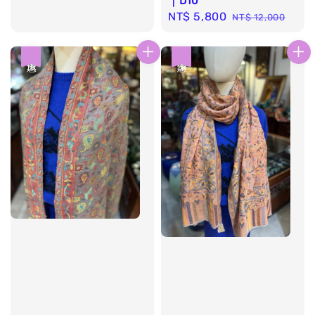
｜D10
Sale
NT$ 5,800
Regular
NT$ 12,000
price
price
優惠
優惠