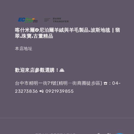
喀什米爾&尼泊爾羊絨與羊毛製品.波斯地毯 | 翡
翠.珠寶.古董精品
本店地址
歡迎來店參觀選購！🙏
台中市精明一街71號(精明ㄧ街商圈徒步區) ☎️：04-
23273836 📲 0921939855