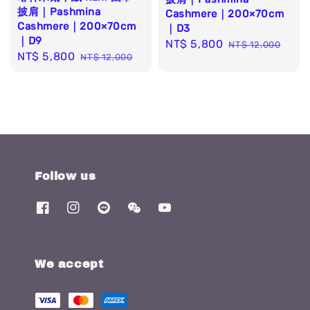
披肩｜Pashmina
Cashmere｜200×70cm
Cashmere｜200×70cm
｜D3
｜D9
Sale
NT$ 5,800
Regular
NT$ 12,000
Sale
NT$ 5,800
Regular
NT$ 12,000
price
price
price
price
Follow us
We accept