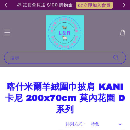
🎁 註冊會員送 $100 購物金
👉立即加入會員
搜尋
喀什米爾羊絨圍巾披肩 KANI
卡尼 200x70cm 莫內花園 D
系列
排列方式 :