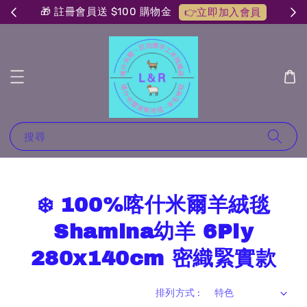
🎁 註冊會員送 $100 購物金
👉立即加入會員
搜尋
❄️ 100%喀什米爾羊絨毯
Shamina幼羊 6Ply
280x140cm 密織緊實款
排列方式 :