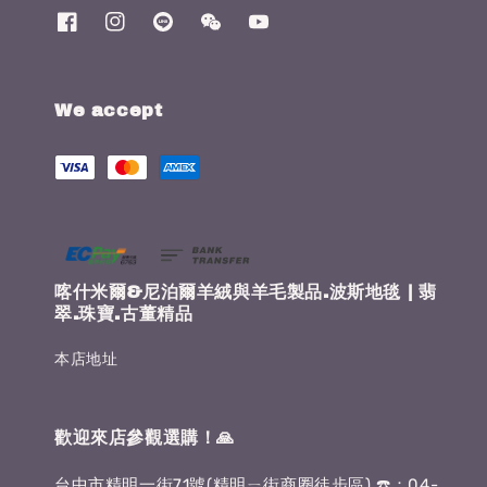
We accept
喀什米爾&尼泊爾羊絨與羊毛製品.波斯地毯 | 翡
翠.珠寶.古董精品
本店地址
歡迎來店參觀選購！🙏
台中市精明一街71號(精明ㄧ街商圈徒步區) ☎️：04-