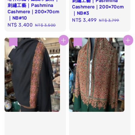
刺繡工藝｜Pashmina
刺繡工藝｜Pashmina
Cashmere｜200×70cm
Cashmere｜200×70cm
｜NB#3
｜NB#10
Sale
NT$ 3,499
Regular
NT$ 3,799
Sale
NT$ 3,400
Regular
NT$ 3,500
price
price
price
price
優惠
優惠