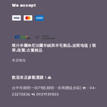
We accept
喀什米爾&尼泊爾羊絨與羊毛製品.波斯地毯 | 翡
翠.珠寶.古董精品
本店地址
歡迎來店參觀選購！🙏
台中市精明一街71號(精明ㄧ街商圈徒步區) ☎️：04-
23273836 📲 0921939855