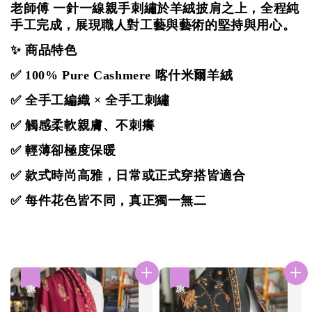
老師傅 一針一線親手刺繡於
羊絨
披肩之上，全程純
手工完成，展現職人對工藝與藝術的堅持與用心。
✨ 商品特色
✅ 100% Pure Cashmere 喀什米爾羊絨
✅ 全手工編織 × 全手工刺繡
✅ 觸感柔軟親膚、不刺癢
✅ 輕薄卻極度保暖
✅ 款式時尚高雅，日常或正式穿搭皆適合
✅ 每件花色皆不同，真正獨一無二
優惠
優惠