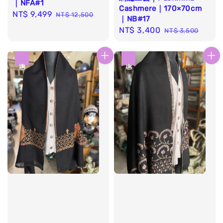
｜NFA#1
Cashmere｜170×70cm
Sale
NT$ 9,499
Regular
NT$ 12,500
｜NB#17
price
price
Sale
NT$ 3,400
Regular
NT$ 3,500
price
price
優惠
優惠