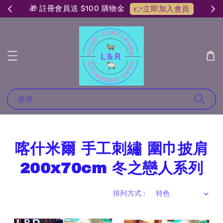
🎁 註冊會員送 $100 購物金
👉立即加入會員
搜尋
喀什米爾 手工刺繡 圍巾披肩
200x70cm 冬之戀人系列
排列方式 :