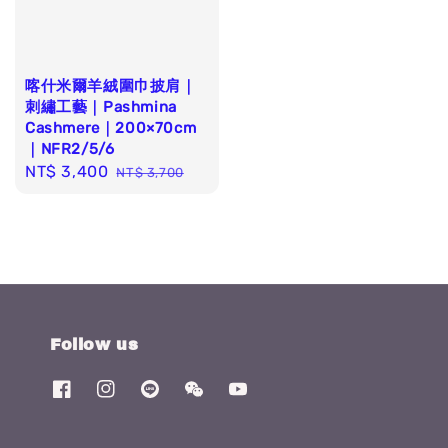
喀什米爾羊絨圍巾披肩｜
刺繡工藝｜Pashmina
Cashmere｜200×70cm
｜NFR2/5/6
Sale
NT$ 3,400
Regular
NT$ 3,700
price
price
Follow us