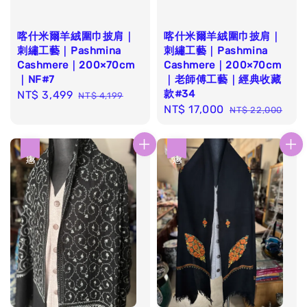
喀什米爾羊絨圍巾披肩｜
喀什米爾羊絨圍巾披肩｜
刺繡工藝｜Pashmina
刺繡工藝｜Pashmina
Cashmere｜200×70cm
Cashmere｜200×70cm
｜NF#7
｜老師傅工藝｜經典收藏
款#34
Sale
NT$ 3,499
Regular
NT$ 4,199
Sale
NT$ 17,000
Regular
price
price
NT$ 22,000
price
price
優惠
優惠