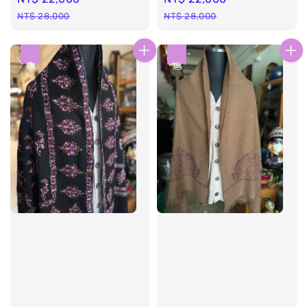
price
price
price
price
NT$ 28,000
NT$ 28,000
優惠
優惠