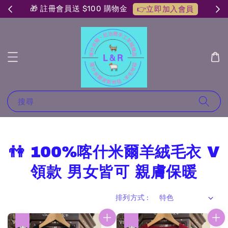
🎁 註冊會員送 $100 購物金
👉立即加入會員
搜尋
👫 100%喀什米爾羊絨毛衣 V
領款 男女皆可 親膚保暖
排列方式 :
優惠
優惠