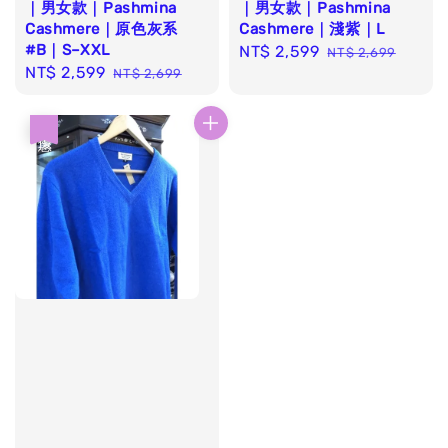
｜男女款｜Pashmina
｜男女款｜Pashmina
Cashmere｜原色灰系
Cashmere｜淺紫｜L
#B｜S–XXL
Sale
NT$ 2,599
Regular
NT$ 2,699
Sale
NT$ 2,599
Regular
NT$ 2,699
price
price
price
price
優惠