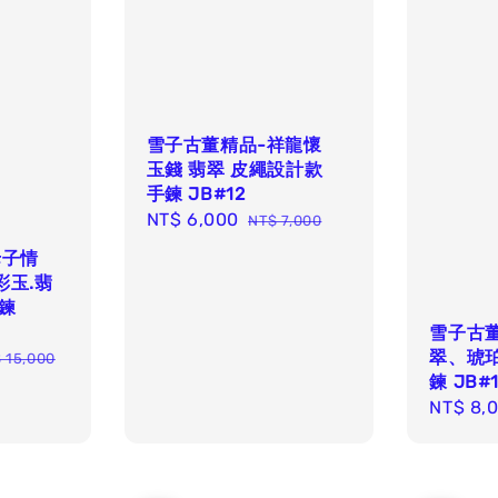
雪子古董精品-祥龍懷
玉錢 翡翠 皮繩設計款
手鍊 JB#12
Sale
NT$ 6,000
Regular
NT$ 7,000
price
price
母子情
彩玉.翡
鍊
雪子古
翠、琥
gular
 15,000
鍊 JB#1
ce
Sale
NT$ 8,
price