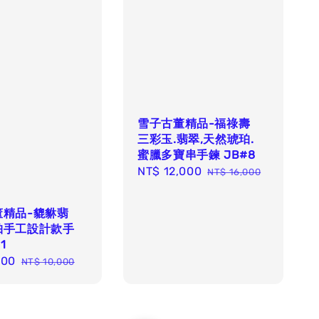
雪子古董精品-福祿壽
三彩玉.翡翠,天然琥珀.
蜜臘多寶串手鍊 JB#8
Sale
NT$ 12,000
Regular
NT$ 16,000
price
price
董精品-貔貅翡
珀手工設計款手
1
000
Regular
NT$ 10,000
price