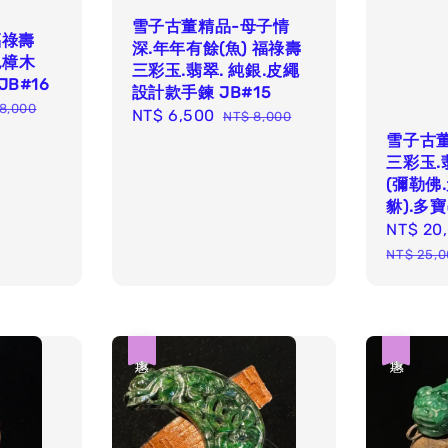
雪子古董精品-母子情
福祿壽
深.年年有餘(魚) 福祿壽
,樟木
三彩玉.翡翠. 純銀.皮繩
B#16
設計款手鍊 JB#15
ular
8,000
Sale
NT$ 6,500
Regular
NT$ 8,000
ce
price
price
雪子古
三彩玉.
(彌勒佛
貅).多寶
Sale
NT$ 20
price
NT$ 25,0
優惠
優惠