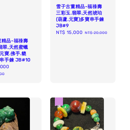
雪子古董精品-福祿壽
三彩玉.翡翠,天然琥珀
(葫蘆.元寶)多寶串手鍊
JB#9
Sale
NT$ 15,000
Regular
NT$ 20,000
price
price
董精品-福祿壽
翡翠,天然蜜蠟
.元寶.佛手.貔
串手鍊 JB#10
,000
Regular
price
00
優惠