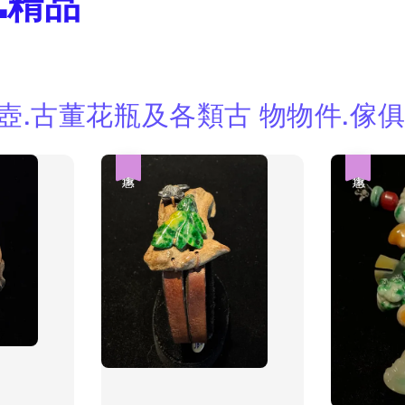
.精品
煙壺.古董花瓶及各類古 物物件.傢
優惠
優惠