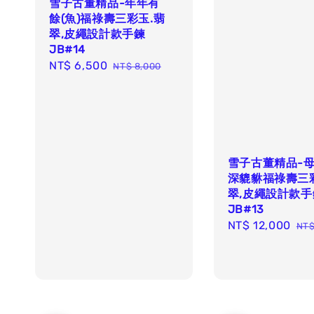
雪子古董精品-年年有
餘(魚)福祿壽三彩玉.翡
翠,皮繩設計款手鍊
JB#14
Sale
NT$ 6,500
Regular
NT$ 8,000
price
price
雪子古董精品-
深貔貅福祿壽三
翠,皮繩設計款手
JB#13
Sale
NT$ 12,000
Re
NT$
price
pri