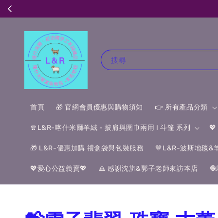
搜尋
首頁
🎁 官網會員優惠與購物須知
👉 所有產品分類
🧣L&R-喀什米爾羊絨 - 披肩與圍巾兩用 I 斗篷 系列

🎁 L&R-優惠加購 禮盒袋與包裝服務
🤎L&R-波斯地毯
💖愛心公益義賣💖
🙏 感謝沈斻&郭子老師來訪本店
