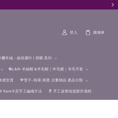
登入
購物車
什米爾羊絨 - 細長圍巾 I 脖圍 系列
🧶L&R-羊絨帽 &羊毛帽｜羊毛襪｜羊毛手套
飾便宜賣
💙雪子-翡翠.珠寶.古董精品 產品分類
🌹 Kani卡尼手工編織方法
🤴 手工波斯地毯製作過程