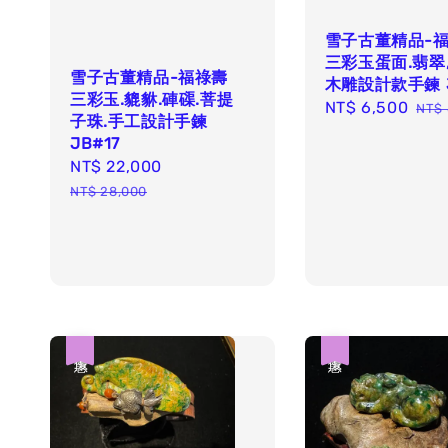
雪子古董精品-
三彩玉蛋面.翡翠
雪子古董精品-福祿壽
木雕設計款手鍊 J
三彩玉.貔貅.硨磲.菩提
Sale
NT$ 6,500
Reg
NT$ 
子珠.手工設計手鍊
price
pri
JB#17
Sale
NT$ 22,000
Regular
price
price
NT$ 28,000
優惠
優惠