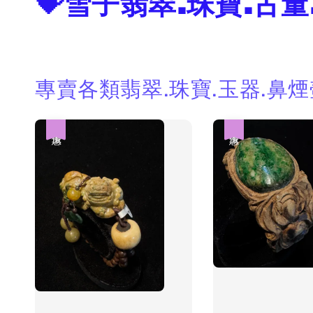
💝雪子翡翠.珠寶.古董
專賣各類翡翠.珠寶.玉器.鼻
優惠
優惠