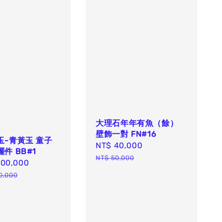
大理石年年有魚（餘）
壁飾一對 FN#16
玉-青黃玉 童子
Sale
NT$ 40,000
Regular
件 BB#1
price
price
NT$ 50,000
500,000
Regular
price
0,000