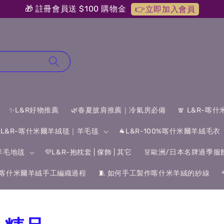
🎁 註冊會員送 $100 購物金
👉立即加入會員
✨L&R好物推薦
🌿春夏披肩推薦｜冷氣房必備
🧣 L&R-喀
 L&R-喀什米爾羊絨毯｜羊毛毯
🐐L&R-100%喀什米爾羊絨毛衣
&羊毛地毯
💜L&R-抱枕套 | 傢飾 | 其它
👗歐洲/日本名牌過季服
喀什米爾羊絨手工編織過程
🧵 如何手工製作喀什米羊絨的紗線