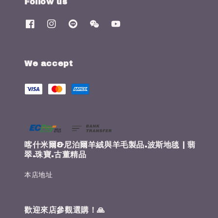
Follow us
We accept
喀什米爾&尼泊爾羊絨與羊毛製品.波斯地毯 | 翡
翠.珠寶.古董精品
本店地址
歡迎來店參觀選購！🙏