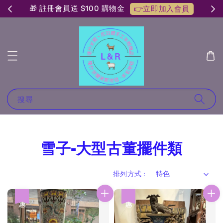
🎁 註冊會員送 $100 購物金
👉立即加入會員
搜尋
雪子-大型古董擺件類
排列方式 :
優惠
優惠