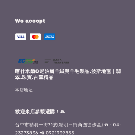
We accept
喀什米爾&尼泊爾羊絨與羊毛製品.波斯地毯 | 翡
翠.珠寶.古董精品
本店地址
歡迎來店參觀選購！🙏
台中市精明一街71號(精明ㄧ街商圈徒步區) ☎️：04-
23273836 📲 0921939855