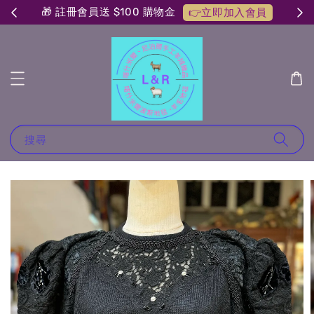
🎁 註冊會員送 $100 購物金
👉立即加入會員
搜尋