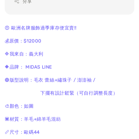
分享
😍 歐洲名牌服飾過季庫存便宜賣‼️
💰原價：$12000
🔷我來自：義大利
🔶品牌： MIDAS LINE
🟣版型說明：毛衣 蕾絲+繡珠子 / 澎澎袖 /
下擺有設計鬆緊（可自行調整長度）
🎨顏色：如圖
💟材質：羊毛+綿羊毛混紡
📏尺寸：歐碼44