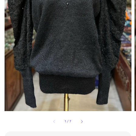
1
/
7