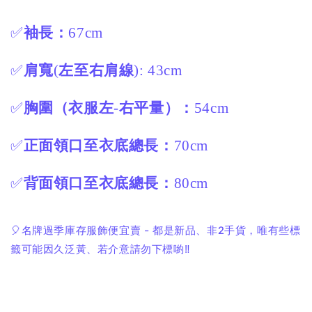
✅
袖長：
67cm
✅
肩寬
(
左至右肩線
): 43cm
✅
胸圍（衣服左
-
右平量）：
54cm
✅
正面領口至衣底總長：
70cm
✅
背面領口至衣底總長：
80cm
🎈名牌過季庫存服飾便宜賣 - 都是新品、非2手貨，唯有些標
籤可能因久泛黃、若介意請勿下標喲‼️