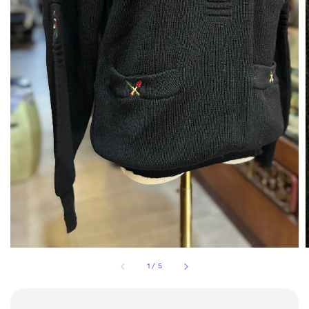
1
/
5