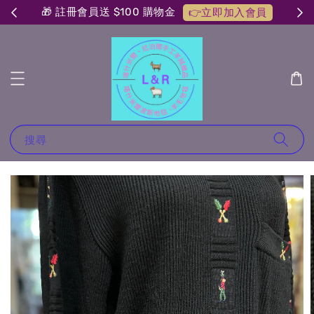
🎁 註冊會員送 $100 購物金
👉立即加入會員
搜尋