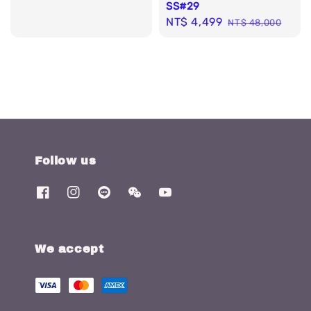
SS#29
Sale
NT$ 4,499
Regular
NT$ 48,000
price
price
Follow us
We accept