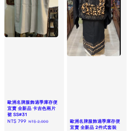
歐洲名牌服飾過季庫存便
宜賣 全新品 卡吉色兩片
裙 SS#31
Sale
NT$ 799
Regular
歐洲名牌服飾過季庫存便
NT$ 2,000
宜賣 全新品 2件式套裝
price
price