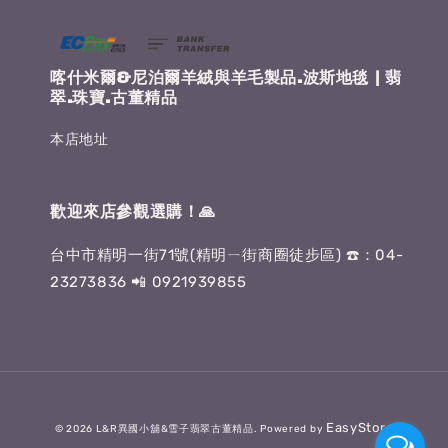
喀什米爾&尼泊爾羊絨與羊毛製品.波斯地毯 | 翡
翠.珠寶.古董精品
本店地址
歡迎來店參觀選購！🙏
台中市精明一街71號(精明ㄧ街商圈徒步區) ☎️：04-
23273836 📲 0921939855
EasyStore
© 2026 L&R異國小舖&雪子翡翠古董精品. Powered by