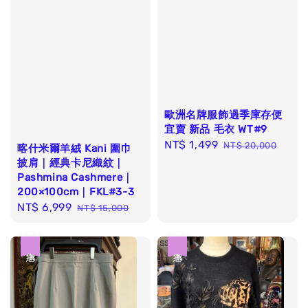
歐洲名牌服飾過季庫存便
宜賣 新品 毛衣 WT#9
Sale
NT$ 1,499
Regular
NT$ 20,000
喀什米爾羊絨 Kani 圍巾
price
price
披肩｜經典卡尼織紋｜
Pashmina Cashmere｜
200×100cm｜FKL#3-3
Sale
NT$ 6,999
Regular
NT$ 15,000
price
price
優惠
優惠