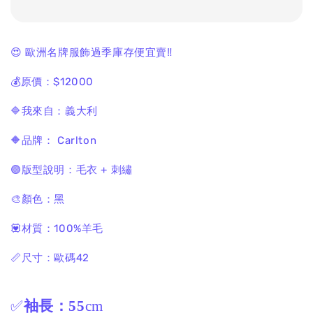
😍 歐洲名牌服飾過季庫存便宜賣‼️
💰原價：$12000
🔷我來自：義大利
🔶品牌： Carlton
🟣版型說明：毛衣 + 刺繡
🎨顏色：黑
💟材質：100%羊毛
📏尺寸：歐碼42
✅
袖長：55
cm