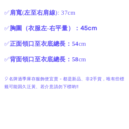
✅
肩寬
(
左至右肩線
): 37cm
45cm
✅
胸圍（衣服左
-
右平量）：
✅
正面領口至衣底總長：54
cm
✅
背面領口至衣底總長：58
cm
🎈名牌過季庫存服飾便宜賣 - 都是新品、非2手貨，唯有些標
籤可能因久泛黃、若介意請勿下標喲‼️