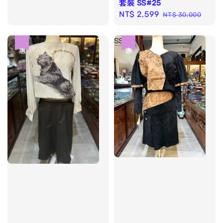
套裝 SS#25
Sale
NT$ 2,599
Regular
NT$ 30,000
price
price
優惠
優惠