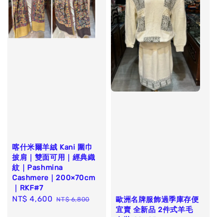
喀什米爾羊絨 Kani 圍巾
披肩｜雙面可用｜經典織
紋｜Pashmina
Cashmere｜200×70cm
｜RKF#7
Sale
NT$ 4,600
Regular
歐洲名牌服飾過季庫存便
NT$ 6,800
宜賣 全新品 2件式羊毛
price
price