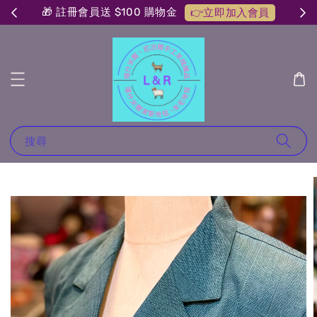
🎁 註冊會員送 $100 購物金
👉立即加入會員
搜尋