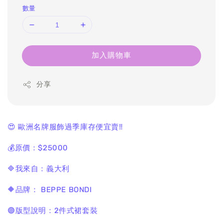
數量
加入購物車
分享
😍 歐洲名牌服飾過季庫存便宜賣‼️
💰原價：$25000
🔷我來自：義大利
🔶品牌： BEPPE BONDI
🟣版型說明：2件式裙套裝