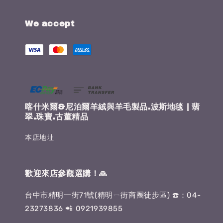
We accept
喀什米爾&尼泊爾羊絨與羊毛製品.波斯地毯 | 翡
翠.珠寶.古董精品
本店地址
歡迎來店參觀選購！🙏
台中市精明一街71號(精明ㄧ街商圈徒步區) ☎️：04-
23273836 📲 0921939855