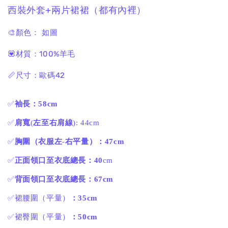
西裝外套+兩片裙裙（都有內裡）
🎨顏色： 如圖
💟材質：100%羊毛
📏尺寸：歐碼42
✅
袖長：58cm
✅
肩寬
(
左至右肩線
): 44cm
✅
胸圍（衣服左
-
右平量）：47cm
✅
正面領口至衣底總長：40
cm
✅
背面領口至衣底總長：67cm
✅裙腰圍（平量）
：35cm
✅裙臀圍（平量）
：50cm