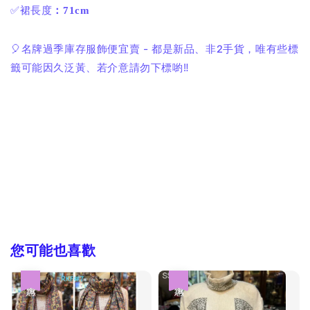
✅裙長度
：71cm
🎈名牌過季庫存服飾便宜賣 - 都是新品、非2手貨，唯有些標
籤可能因久泛黃、若介意請勿下標喲‼️
您可能也喜歡
優惠
優惠