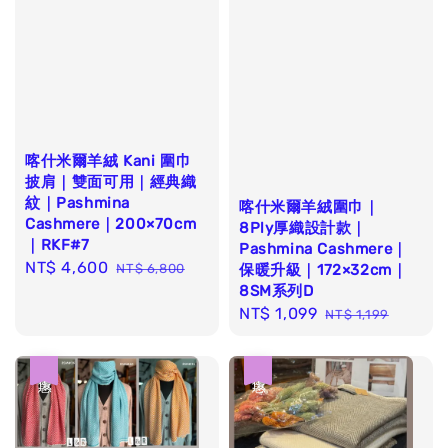
喀什米爾羊絨 Kani 圍巾
披肩｜雙面可用｜經典織
紋｜Pashmina
喀什米爾羊絨圍巾｜
Cashmere｜200×70cm
8Ply厚織設計款｜
｜RKF#7
Pashmina Cashmere｜
Sale
NT$ 4,600
Regular
NT$ 6,800
保暖升級｜172×32cm｜
price
price
8SM系列D
Sale
NT$ 1,099
Regular
NT$ 1,199
price
price
優惠
優惠