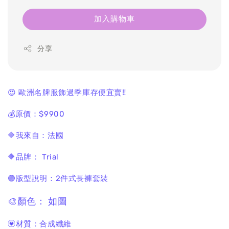
加入購物車
分享
😍 歐洲名牌服飾過季庫存便宜賣‼️
💰原價：$9900
🔷我來自：法國
🔶品牌： Trial
🟣版型說明：2件式長褲套裝
🎨顏色： 如圖
💟材質：合成纖維