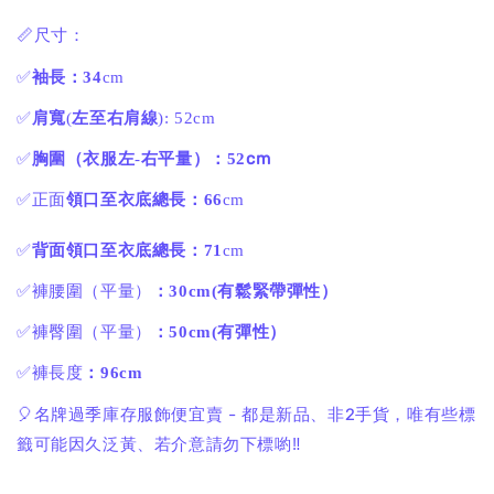
📏尺寸：
✅
袖長：34
cm
✅
肩寬
(
左至右肩線
): 52cm
cm
✅
胸圍（衣服左
-
右平量）：52
✅正面
領口至衣底總長：66
cm
✅
背面領口至衣底總長：71
cm
✅褲腰圍（平量）
：30cm(有鬆緊帶彈性）
✅褲臀圍（平量）
：50cm(有彈性）
✅褲長度
：96cm
🎈名牌過季庫存服飾便宜賣 - 都是新品、非2手貨，唯有些標
籤可能因久泛黃、若介意請勿下標喲‼️