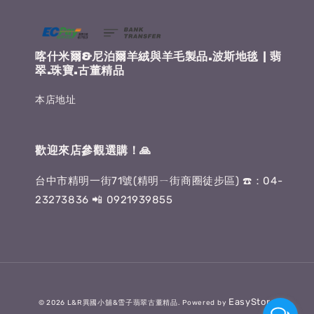
喀什米爾&尼泊爾羊絨與羊毛製品.波斯地毯 | 翡
翠.珠寶.古董精品
本店地址
歡迎來店參觀選購！🙏
台中市精明一街71號(精明ㄧ街商圈徒步區) ☎️：04-
23273836 📲 0921939855
EasyStore
© 2026 L&R異國小舖&雪子翡翠古董精品. Powered by