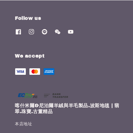
Follow us
We accept
喀什米爾&尼泊爾羊絨與羊毛製品.波斯地毯 | 翡
翠.珠寶.古董精品
本店地址