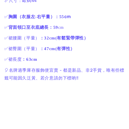
📏尺寸：歐碼44
cm
✅
胸圍（衣服左
-
右平量）：55
✅
背面領口至衣底總長：59
cm
✅裙腰圍（平量）
：32cm(有鬆緊帶彈性）
✅裙臀圍（平量）
：47cm(有彈性）
✅裙長度
：63cm
🎈名牌過季庫存服飾便宜賣 - 都是新品、非2手貨，唯有些標
籤可能因久泛黃、若介意請勿下標喲‼️