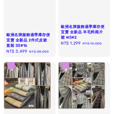
歐洲名牌服飾過季庫存便
宜賣 全新品 羊毛料兩片
歐洲名牌服飾過季庫存便
裙 WS#2
宜賣 全新品 2件式皮裙
Sale
NT$ 1,299
Regular
NT$ 12,000
套裝 SS#16
price
price
Sale
NT$ 3,499
Regular
NT$ 38,000
price
price
優惠
優惠