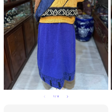
1
/
8