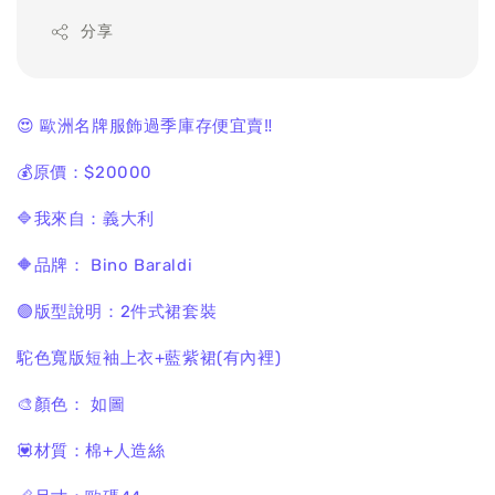
分享
😍 歐洲名牌服飾過季庫存便宜賣‼️
💰原價：$20000
🔷我來自：義大利
🔶品牌： Bino Baraldi
🟣版型說明：2件式裙套裝
駝色寬版短袖上衣+藍紫裙(有內裡)
🎨顏色： 如圖
💟材質：棉+人造絲