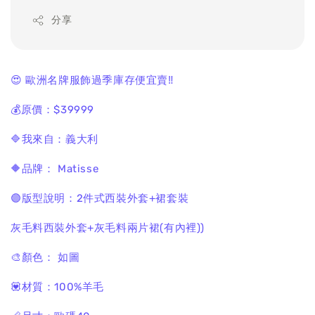
分享
😍 歐洲名牌服飾過季庫存便宜賣‼️
💰原價：$39999
🔷我來自：義大利
🔶品牌： Matisse
🟣版型說明：2件式西裝外套+裙套裝
灰毛料西裝外套+灰毛料兩片裙(有內裡))
🎨顏色： 如圖
💟材質：100%羊毛