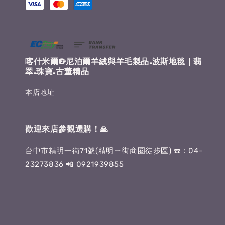
喀什米爾&尼泊爾羊絨與羊毛製品.波斯地毯 | 翡
翠.珠寶.古董精品
本店地址
歡迎來店參觀選購！🙏
台中市精明一街71號(精明ㄧ街商圈徒步區) ☎️：04-
23273836 📲 0921939855