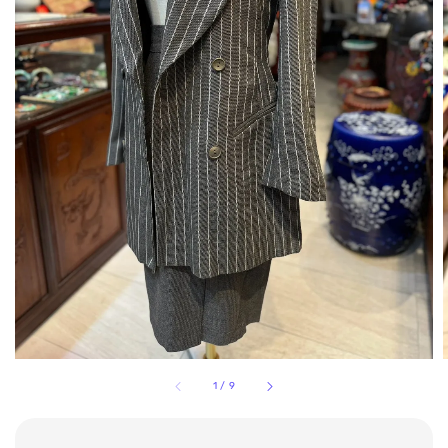
1
/
9