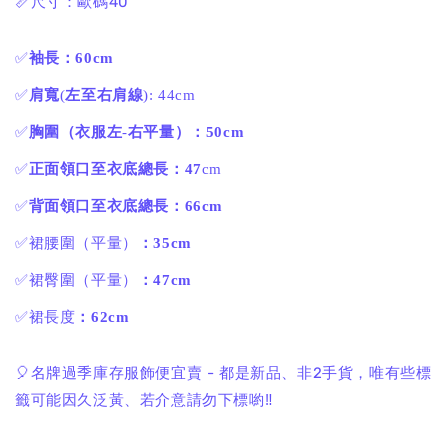
📏尺寸：歐碼40
✅
袖長：60cm
✅
肩寬
(
左至右肩線
): 44cm
✅
胸圍（衣服左
-
右平量）：50cm
✅
正面領口至衣底總長：47
cm
✅
背面領口至衣底總長：66cm
✅裙腰圍（平量）
：35cm
✅裙臀圍（平量）
：47cm
✅裙長度
：62cm
🎈名牌過季庫存服飾便宜賣 - 都是新品、非2手貨，唯有些標
籤可能因久泛黃、若介意請勿下標喲‼️