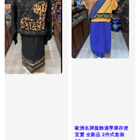
歐洲名牌服飾過季庫存便
宜賣 全新品 2件式套裝