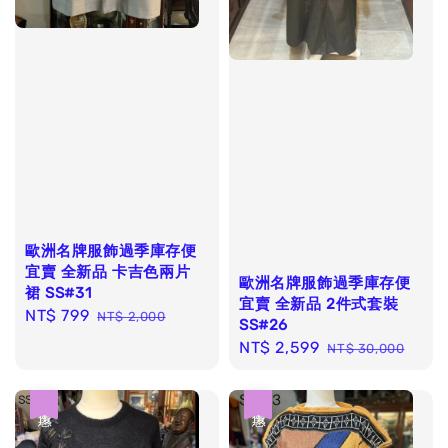
歐洲名牌服飾過季庫存便
宜賣 全新品 卡吉色兩片
歐洲名牌服飾過季庫存便
裙 SS#31
宜賣 全新品 2件式套裝
Sale
NT$ 799
Regular
NT$ 2,000
SS#26
price
price
Sale
NT$ 2,599
Regular
NT$ 30,000
price
price
優惠
優惠