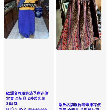
歐洲名牌服飾過季庫存便
宜賣 全新品 2件式套裝
SS#13
歐洲名牌服飾過季庫存便
Sale
NT$ 2,499
Regular
NT$ 20,000
宜賣 全新品 羊毛料波西