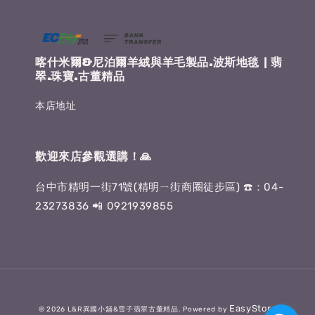
喀什米爾&尼泊爾羊絨與羊毛製品.波斯地毯 | 翡
翠.珠寶.古董精品
本店地址
歡迎來店參觀選購！🙏
台中市精明一街71號(精明ㄧ街商圈徒步區) ☎️：04-
23273836 📲 0921939855
EasyStore
© 2026 L&R異國小舖&雪子翡翠古董精品. Powered by