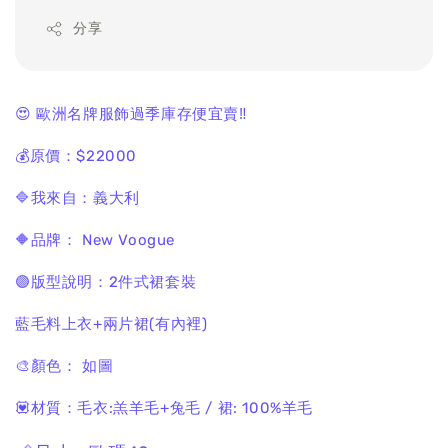
分享
😍 歐洲名牌服飾過季庫存便宜賣‼️
💰原價：$22000
🔷我來自：義大利
🔶品牌： New Voogue
🟣版型說明：2件式裙套裝
藍毛料上衣+兩片裙(有內裡)
🎨顏色： 如圖
💟材質：毛衣:羔羊毛+兔毛 / 裙: 100%羊毛