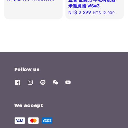
price
price
米雅風裙 WS#3
Sale
NT$ 2,299
Regular
NT$ 12,000
price
price
Follow us
We accept