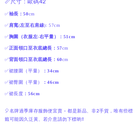
📏尺寸：歐碼42
✅
袖長：50
cm
✅
肩寬
(
左至右肩線
): 57cm
✅
胸圍（衣服左
-
右平量）：51cm
✅
正面領口至衣底總長：57
cm
✅
背面領口至衣底總長：60
cm
✅裙腰圍（平量）
：34cm
✅裙臀圍（平量）
：46cm
✅裙長度
：56cm
🎈名牌過季庫存服飾便宜賣 - 都是新品、非2手貨，唯有些標
籤可能因久泛黃、若介意請勿下標喲‼️