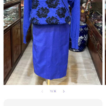
1
/
8