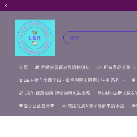
搜尋
首頁
🎁 官網會員優惠與購物須知
👉 所有產品分類
🧣L&R-喀什米爾羊絨 - 披肩與圍巾兩用 I 斗篷 系列

🎁 L&R-優惠加購 禮盒袋與包裝服務
🤎L&R-波斯地毯
💖愛心公益義賣💖
🙏 感謝沈斻&郭子老師來訪本店
