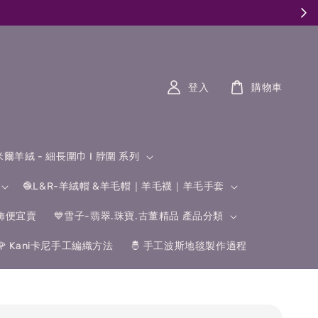
登入
購物車
什米爾羊絨 - 細長圍巾 I 脖圍 系列
🧶L&R-羊絨帽 &羊毛帽｜羊毛襪｜羊毛手套
飾便宜賣
💙雪子-翡翠.珠寶.古董精品 產品分類
🌹 Kani卡尼手工編織方法
🤴 手工波斯地毯製作過程