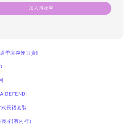
加入購物車
飾過季庫存便宜賣‼️
0
利
A DEFENDI
件式長裙套裝
料長裙(有內裡）