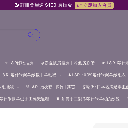
🎁 註冊會員送 $100 購物金
👉立即加入會員
✨L&R好物推薦
🌿春夏披肩推薦｜冷氣房必備
🧣 L&R-喀
 L&R-喀什米爾羊絨毯｜羊毛毯
🐐L&R-100%喀什米爾羊絨毛衣
&羊毛地毯
💜L&R-抱枕套 | 傢飾 | 其它
👗歐洲/日本名牌過季服
喀什米爾羊絨手工編織過程
🧵 如何手工製作喀什米羊絨的紗線