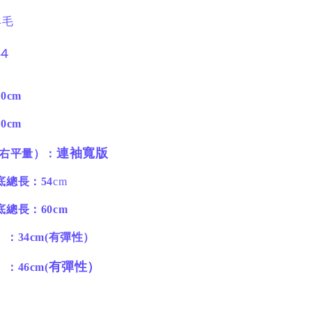
羊毛
4
0cm
0cm
連袖寬版
右平量）：
總長：54
cm
總長：60cm
）
：34cm(有彈性）
有彈性）
）
：46cm(