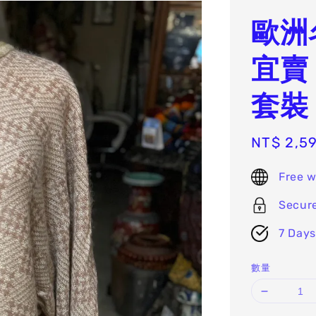
歐洲
宜賣
套裝 
Sale
NT$ 2,5
price
Free w
Secur
7 Days
數量