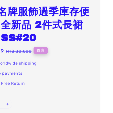
名牌服飾過季庫存便
 全新品 2件式長裙
SS#20
99
Regular
優惠
NT$ 30,000
price
orldwide shipping
e payments
 Free Return