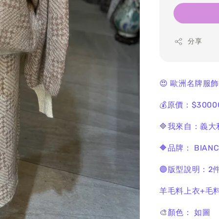
分享
😍 歐洲名牌服
💰原價：$3000
🔷我來自：義大
🔶品牌： BIANC
🟣版型說明：2
羊毛料上衣+毛
🎨顏色： 如圖