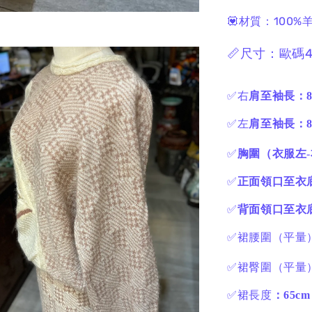
💟材質：100%
📏尺寸：歐碼4
✅右
肩至袖長：8
✅左
肩至袖長：8
✅
胸圍（衣服左
-
✅
正面領口至衣底
✅
背面領口至衣底
✅裙腰圍（平量
✅裙臀圍（平量
✅裙長度
：65cm