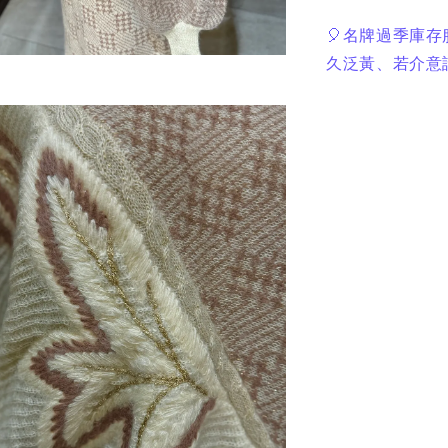
🎈名牌過季庫存
久泛黃、若介意請