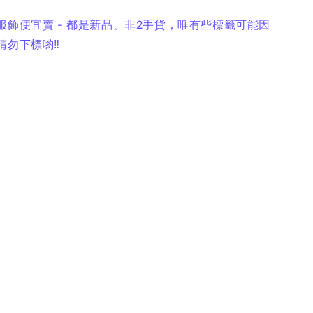
服飾便宜賣 - 都是新品、非2手貨，唯有些標籤可能因
勿下標喲‼️