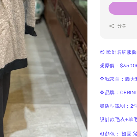
分享
😍 歐洲名牌服
💰原價：$3500
🔷我來自：義大
🔶品牌：CERINI
🟣版型說明：2
設計款毛衣+羊
🎨顏色： 如圖