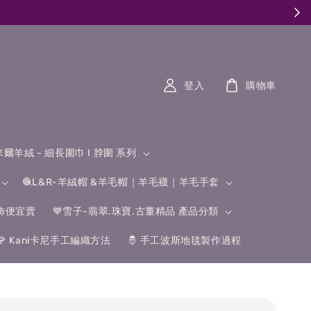
登入
購物車
什米爾羊絨 - 細長圍巾 I 脖圍 系列
🧶L&R-羊絨帽 &羊毛帽｜羊毛襪｜羊毛手套
飾便宜賣
💙雪子-翡翠.珠寶.古董精品 產品分類
🌹 Kani卡尼手工編織方法
🤴 手工波斯地毯製作過程