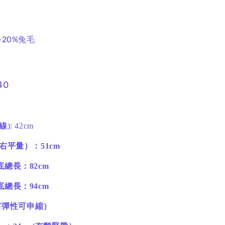
+20%兔毛
40
線
): 42cm
右平量）：51cm
總長：82cm
總長：94cm
(有彈性可申縮）