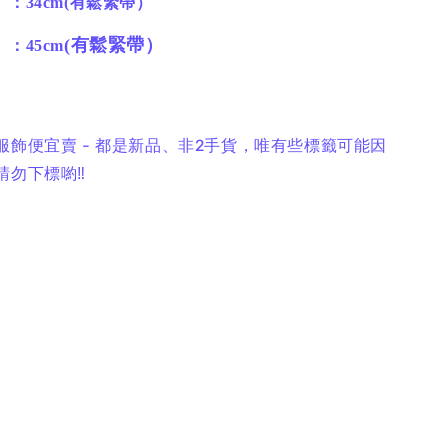
）
：34cm(有鬆緊帶）
(有鬆緊帶）
）
：45cm
服飾便宜賣 - 都是新品、非2手貨，唯有些標籤可能因
勿下標喲‼️