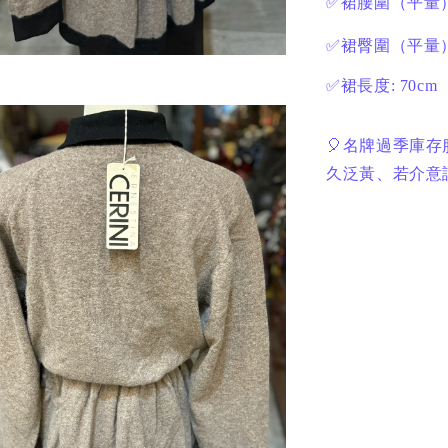
✅裙腰圍（平量
✅裙臀圍（平量
✅裙長度: 70cm
🎈名牌過季庫存
久泛黃、若介意請