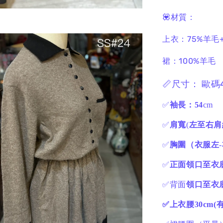
💟材質：
上衣：75%羊毛
裙：100%羊毛
📏尺寸： 歐碼
✅
袖長：54
cm
✅
肩寬
(
左至右肩
✅
胸圍（衣服左
-
✅
正面領口至衣底
✅背面
領口至衣底
✅上衣腰30cm