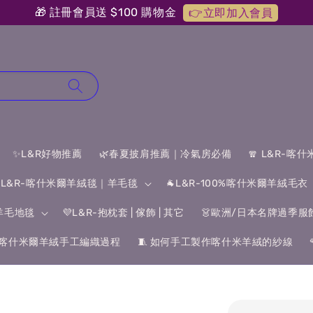
🎁 註冊會員送 $100 購物金
👉立即加入會員
✨L&R好物推薦
🌿春夏披肩推薦｜冷氣房必備
🧣 L&R-喀
 L&R-喀什米爾羊絨毯｜羊毛毯
🐐L&R-100%喀什米爾羊絨毛衣
&羊毛地毯
💜L&R-抱枕套 | 傢飾 | 其它
👗歐洲/日本名牌過季服
喀什米爾羊絨手工編織過程
🧵 如何手工製作喀什米羊絨的紗線