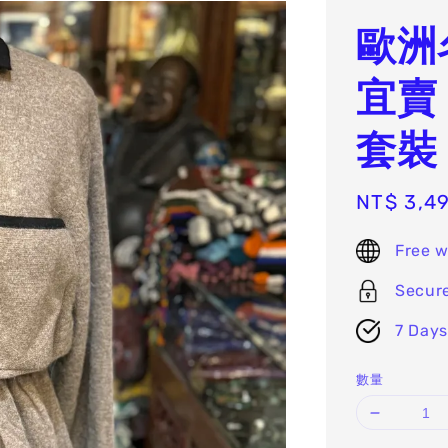
歐洲
宜賣
套裝 
Sale
NT$ 3,4
price
Free w
Secur
7 Days
數量