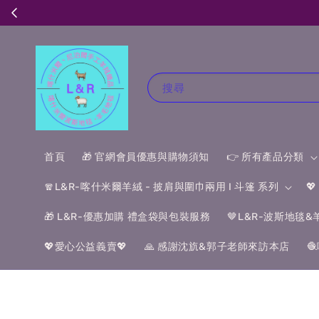
搜尋
首頁
🎁 官網會員優惠與購物須知
👉 所有產品分類
🧣L&R-喀什米爾羊絨 - 披肩與圍巾兩用 I 斗篷 系列

🎁 L&R-優惠加購 禮盒袋與包裝服務
🤎L&R-波斯地毯
💖愛心公益義賣💖
🙏 感謝沈斻&郭子老師來訪本店
