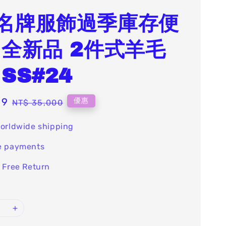
名牌服飾過季庫存便
 全新品 2件式羊毛
SS#24
99
Regular
優惠
NT$ 35,000
price
orldwide shipping
e payments
 Free Return