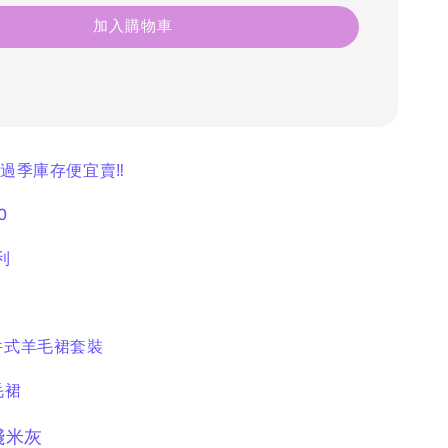
加入購物車
飾過季庫存便宜賣‼️
0
利
件式羊毛裙套裝
毛裙
淺米灰