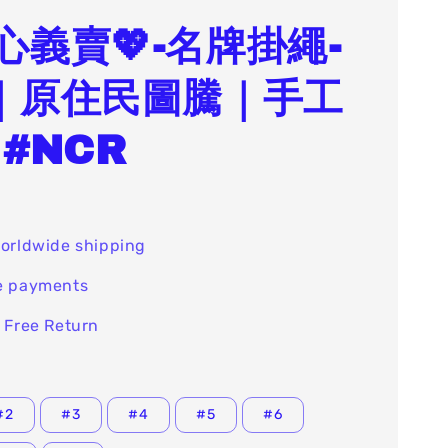
愛心義賣💖-名牌掛繩-
｜原住民圖騰｜手工
 #NCR
orldwide shipping
e payments
 Free Return
#2
#3
#4
#5
#6