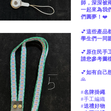
師，深深被
一起來為我
們圓夢！
❤️
💕
這些產品
學生們一同
💕
原住民手
請您參考圖
💕
如有自己
🙏
#
名牌掛繩
#手工編織
#
送禮好物