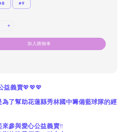
#8
#9
加入購物車
公益義賣
💖💖💖
是為了幫助花蓮縣秀林國中籌備藍球隊的經
起來參與愛心公益義賣
‼️