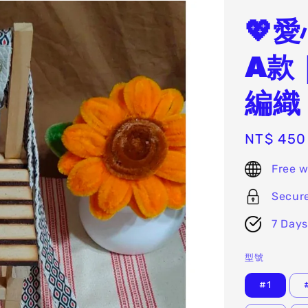
💖
A款
編織
Regular
NT$ 450
price
Free w
Secur
7 Days
型號
#1