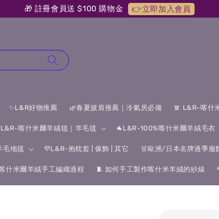
🎁 註冊會員送 $100 購物金
👉立即加入會員
✨L&R好物推薦
🌿春夏披肩推薦｜冷氣房必備
🧣 L&R-喀
 L&R-喀什米爾羊絨毯｜羊毛毯
🐐L&R-100%喀什米爾羊絨毛衣
&羊毛地毯
💜L&R-抱枕套 | 傢飾 | 其它
👗歐洲/日本名牌過季服
喀什米爾羊絨手工編織過程
🧵 如何手工製作喀什米羊絨的紗線