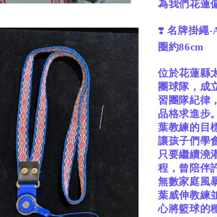
為我們花蓮
❣️
名牌掛繩-
圈約86cm
位於花蓮縣
團球隊，成
習團隊紀律
品格求進步
葉教練的目
讓孩子們學
只要繼續澆
程，曾陪伴
無數家庭風
葉威伸教練
心將籃球的