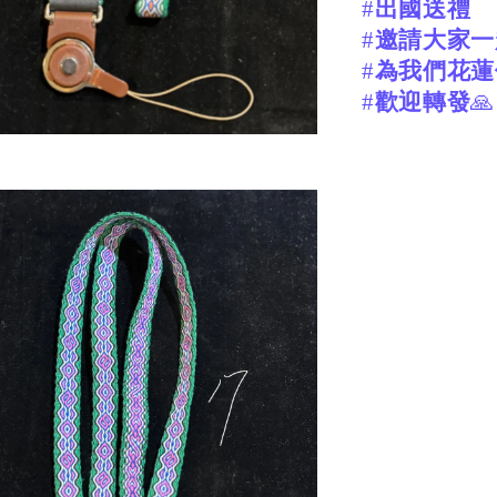
#
出國送禮
#
邀請大家一
#
為我們花蓮
#
歡迎轉發
🙏