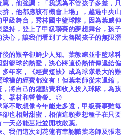
責罵，他強調：「我認為不管孩子多差，只
去拚，他都應該有機會上場」，越過中央山
的甲級舞台，秀林國中籃球隊，因為葉威伸
與堅持，登上了甲級聯賽的夢想舞台，孩子
的決心，讓我們看到了太魯閣孩子的無限潛
背後的艱辛卻鮮少人知。葉教練並非籃球科
因對籃球的熱愛，決心將這份熱情傳遞給偏
。多年來，《經費短缺》成為球隊最大的難
買球襪的經費都沒有！但葉老師從未退縮，
資，將自己的鐘點費和收入投入球隊，為孩
鞋、器材和營養餐。
😥
球隊不敢想像今年能走多遠，甲級賽事雖每
辛卻也相對甜蜜，相信這顆夢想種子在只要
有一天必能茁壯並開枝散葉。
妹、我們這次到花蓮有幸認識葉老師及張老