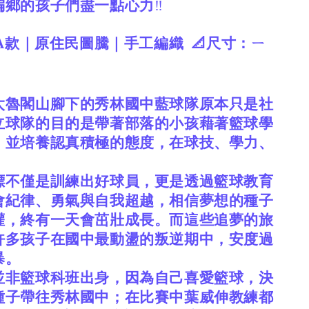
偏鄉的孩子們盡一點心力
‼️
A款｜原住民圖騰｜手工編織
📐尺寸：ㄧ
太魯閣山腳下的秀林國中藍球隊原本只是社
立球隊的目的是帶著部落的小孩藉著籃球學
，並培養認真積極的態度，在球技、學力、
。
標不僅是訓練出好球員，更是透過籃球教育
會紀律、勇氣與自我超越，相信夢想的種子
灌，終有一天會茁壯成長。而這些追夢的旅
許多孩子在國中最動盪的叛逆期中，安度過
暴。
並非籃球科班出身，因為自己喜愛籃球，決
種子帶往秀林國中；在比賽中葉威伸教練都