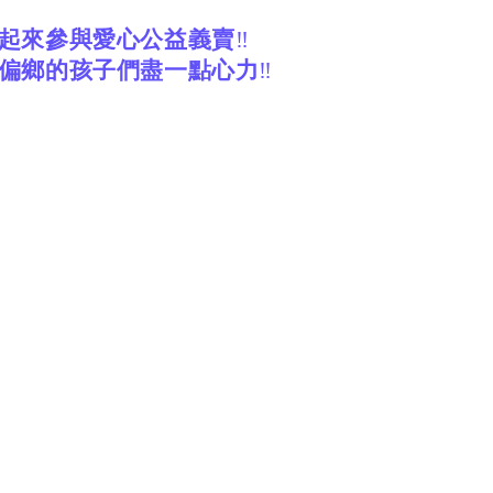
起來參與愛心公益義賣
‼️
偏鄉的孩子們盡一點心力
‼️