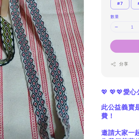
#7
數量
分享
💖 💖💖
愛心
此公益義賣
費！
邀請大家一