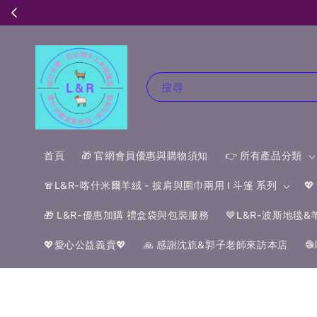
搜尋
首頁
🎁 官網會員優惠與購物須知
👉 所有產品分類
🧣L&R-喀什米爾羊絨 - 披肩與圍巾兩用 I 斗篷 系列

🎁 L&R-優惠加購 禮盒袋與包裝服務
🤎L&R-波斯地毯
💖愛心公益義賣💖
🙏 感謝沈斻&郭子老師來訪本店
