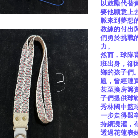
以鼓勵代替
要他願意上
脈來到夢想
教練的付出
們勇於挑戰
力。
然而，球隊
班出身，卻
鄉的孩子們
題，曾經連
甚至換房籌
子們提供球
秀林國中籃
一步走得艱
持續澆灌，
透過花蓮表