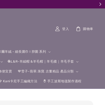
登入
購物車
什米爾羊絨 - 細長圍巾 I 脖圍 系列
🧶L&R-羊絨帽 &羊毛帽｜羊毛襪｜羊毛手套
飾便宜賣
💙雪子-翡翠.珠寶.古董精品 產品分類
🌹 Kani卡尼手工編織方法
🤴 手工波斯地毯製作過程