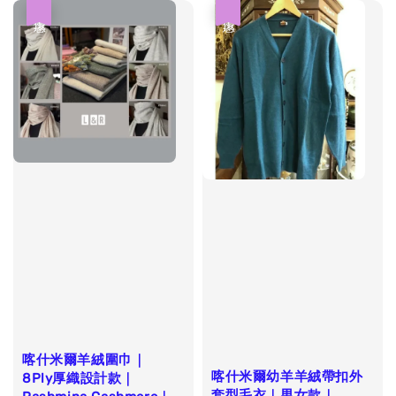
優惠
優惠
喀什米爾羊絨圍巾｜
喀什米爾幼羊羊絨帶扣外
8Ply厚織設計款｜
套型毛衣｜男女款｜