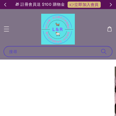
🎁 註冊會員送 $100 購物金
👉立即加入會員
搜尋