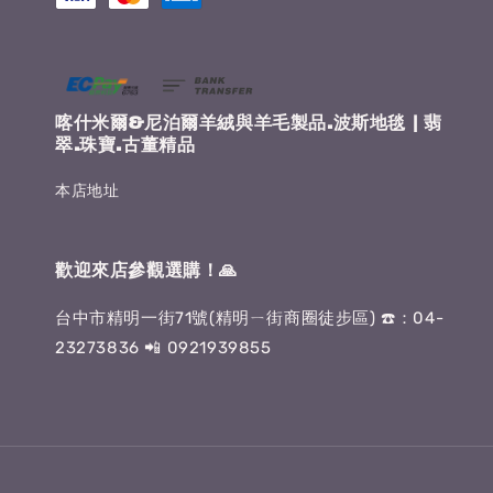
喀什米爾&尼泊爾羊絨與羊毛製品.波斯地毯 | 翡
翠.珠寶.古董精品
本店地址
歡迎來店參觀選購！🙏
台中市精明一街71號(精明ㄧ街商圈徒步區) ☎️：04-
23273836 📲 0921939855