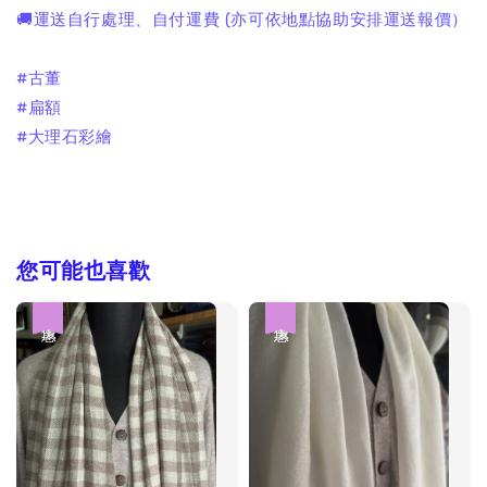
🚚運送自行處理、自付運費 (亦可依地點協助安排運送報價）
#古董
#扁額
#大理石彩繪
您可能也喜歡
優惠
優惠