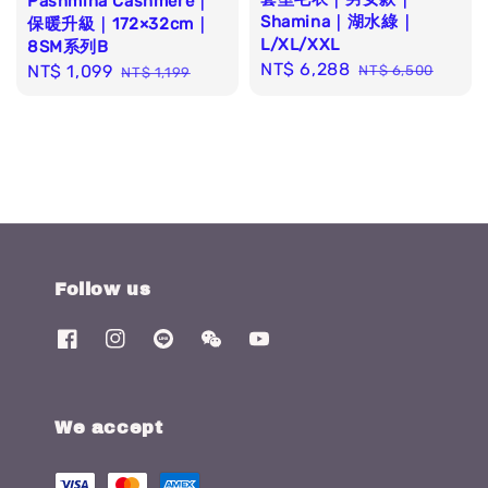
Pashmina Cashmere｜
Shamina｜湖水綠｜
保暖升級｜172×32cm｜
L/XL/XXL
8SM系列B
Sale
NT$ 6,288
Regular
Sale
NT$ 1,099
Regular
NT$ 6,500
NT$ 1,199
price
price
price
price
Follow us
We accept