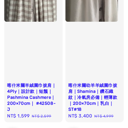
喀什米爾羊絨圍巾披肩｜
喀什米爾幼羊羊絨圍巾披
4Ply｜設計款｜短鬚｜
肩｜Shamina｜鑽石織
Pashmina Cashmere｜
紋｜冷氣房必備｜輕薄款
200×70cm｜ #42508-
｜200×70cm｜乳白｜
J
ST#18
Sale
NT$ 1,599
Regular
Sale
NT$ 3,400
Regular
NT$ 2,599
NT$ 4,999
price
price
price
price