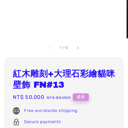
1
/
12
紅木雕刻+大理石彩繪貓咪
壁飾 FN#13
Sale
NT$ 50,000
Regular
優惠
NT$ 80,000
price
price
Free worldwide shipping
Secure payments