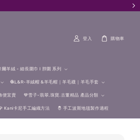
登入
購物車
什米爾羊絨 - 細長圍巾 I 脖圍 系列
🧶L&R-羊絨帽 &羊毛帽｜羊毛襪｜羊毛手套
飾便宜賣
💙雪子-翡翠.珠寶.古董精品 產品分類
🌹 Kani卡尼手工編織方法
🤴 手工波斯地毯製作過程