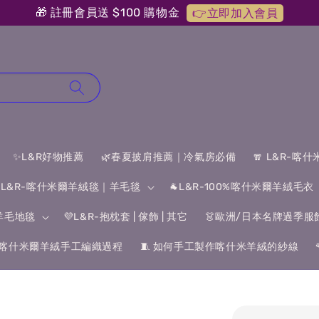
🎁 註冊會員送 $100 購物金
👉立即加入會員
✨L&R好物推薦
🌿春夏披肩推薦｜冷氣房必備
🧣 L&R-喀
 L&R-喀什米爾羊絨毯｜羊毛毯
🐐L&R-100%喀什米爾羊絨毛衣
&羊毛地毯
💜L&R-抱枕套 | 傢飾 | 其它
👗歐洲/日本名牌過季服
喀什米爾羊絨手工編織過程
🧵 如何手工製作喀什米羊絨的紗線