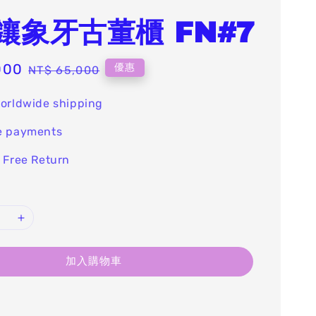
鑲象牙古董櫃 FN#7
000
Regular
優惠
NT$ 65,000
price
orldwide shipping
e payments
 Free Return
加入購物車