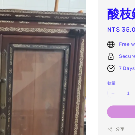
酸枝
Sale
NT$ 35,
price
Free w
Secur
7 Days
數量
分享