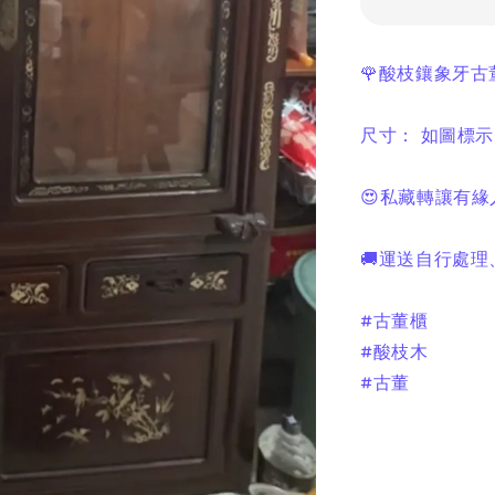
🌹酸枝鑲象牙古
尺寸： 如圖標示
😍私藏轉讓有緣
🚚運送自行處
#古董櫃
#酸枝木
#古董