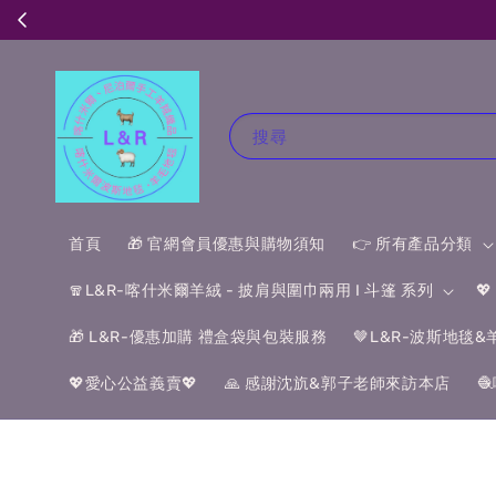
搜尋
首頁
🎁 官網會員優惠與購物須知
👉 所有產品分類
🧣L&R-喀什米爾羊絨 - 披肩與圍巾兩用 I 斗篷 系列

🎁 L&R-優惠加購 禮盒袋與包裝服務
🤎L&R-波斯地毯
💖愛心公益義賣💖
🙏 感謝沈斻&郭子老師來訪本店
