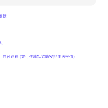
董櫃
人
理、自付運費 (亦可依地點協助安排運送報價）