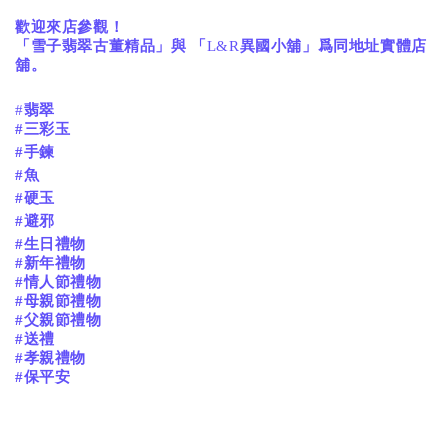
歡迎來店參觀！
「雪子翡翠古董精品」與
「
L&R
異國小舖」爲同地址實體店
舖。
#
翡翠
#三彩玉
#手鍊
#魚
#硬玉
#避邪
#生日禮物
#新年禮物
#情人節禮物
#母親節禮物
#父親節禮物
#送禮
#孝親禮物
#保平安