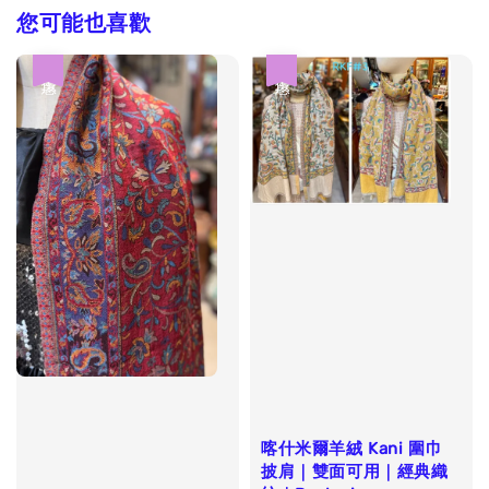
您可能也喜歡
優惠
優惠
喀什米爾羊絨 Kani 圍巾
披肩｜雙面可用｜經典織