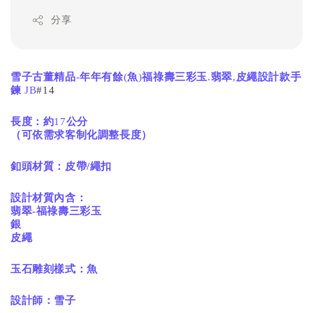
分享
雪子古董精品
-
年年有餘
(
魚
)
福祿壽
三彩玉
.
翡翠
,
皮繩設計款手
鍊
JB
#14
長度：約
17
公分
（可依需求客制化調整長度）
釦頭材質：皮帶/繩扣
設計材質內含：
翡翠-
福祿壽
三彩玉
銀
皮繩
玉石雕刻樣式：魚
設計師：雪子