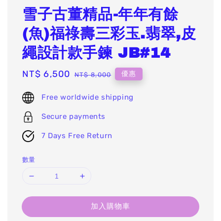
雪子古董精品-年年有餘
(魚)福祿壽三彩玉.翡翠,皮
繩設計款手鍊 JB#14
Sale
NT$ 6,500
Regular
優惠
NT$ 8,000
price
price
Free worldwide shipping
Secure payments
7 Days Free Return
數量
加入購物車