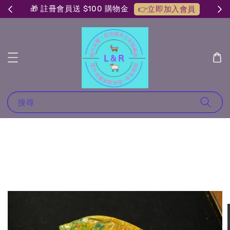
🎁 註冊會員送 $100 購物金
👉立即加入會員
搜尋