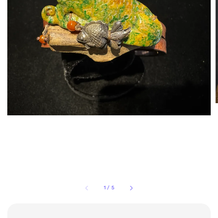
1
/
5