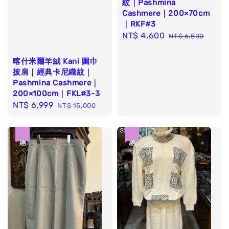
紋｜Pashmina
Cashmere｜200×70cm
｜RKF#3
Sale
NT$ 4,600
Regular
NT$ 6,800
price
price
喀什米爾羊絨 Kani 圍巾
披肩｜經典卡尼織紋｜
Pashmina Cashmere｜
200×100cm｜FKL#3-3
Sale
NT$ 6,999
Regular
NT$ 15,000
price
price
優惠
優惠