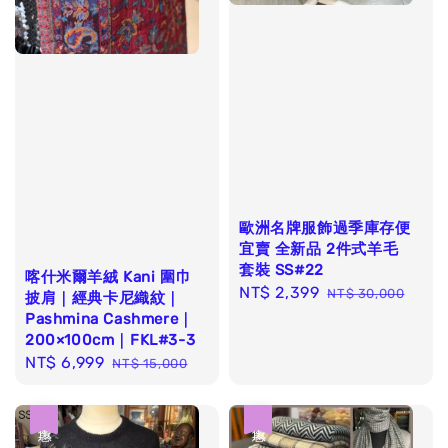
歐洲名牌服飾過季庫存便
宜賣 全新品 2件式羊毛
套裝 SS#22
喀什米爾羊絨 Kani 圍巾
Sale
NT$ 2,399
Regular
NT$ 30,000
披肩｜經典卡尼織紋｜
price
price
Pashmina Cashmere｜
200×100cm｜FKL#3-3
Sale
NT$ 6,999
Regular
NT$ 15,000
price
price
優惠
優惠