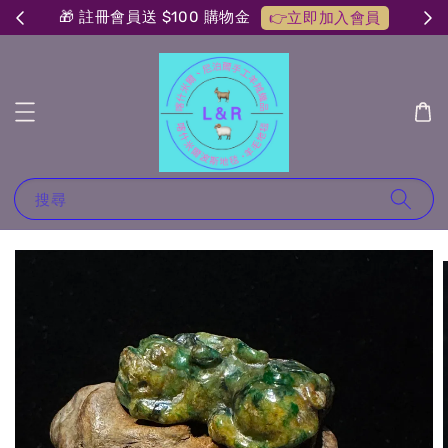
🎁 註冊會員送 $100 購物金
👉立即加入會員
搜尋