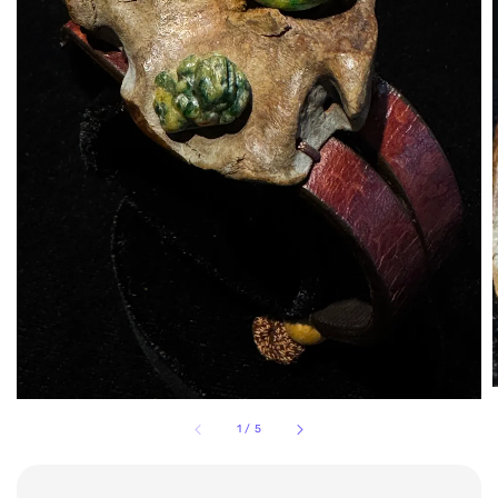
1
/
5