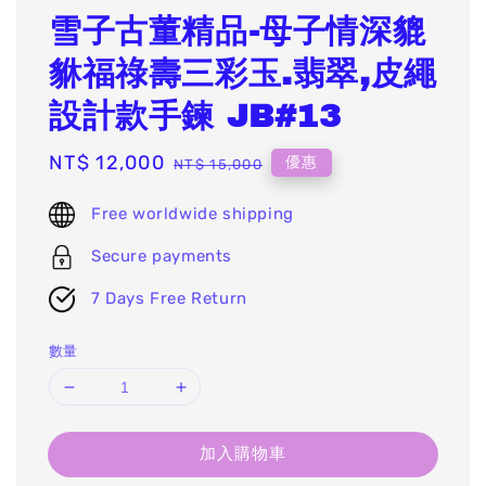
雪子古董精品-母子情深貔
貅福祿壽三彩玉.翡翠,皮繩
設計款手鍊 JB#13
Sale
NT$ 12,000
Regular
優惠
NT$ 15,000
price
price
Free worldwide shipping
Secure payments
7 Days Free Return
數量
加入購物車