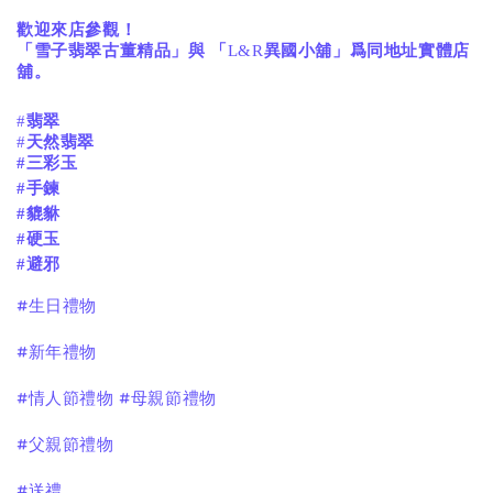
歡迎來店參觀！
「雪子翡翠古董精品」與
「
L&R
異國小舖」爲同地址實體店
舖。
#
翡翠
#
天然翡翠
#三彩玉
#手鍊
#貔貅
#硬玉
#避邪
#生日禮物
#新年禮物
#情人節禮物 #母親節禮物
#父親節禮物
#送禮