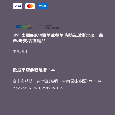
喀什米爾&尼泊爾羊絨與羊毛製品.波斯地毯 | 翡
翠.珠寶.古董精品
本店地址
歡迎來店參觀選購！🙏
台中市精明一街71號(精明ㄧ街商圈徒步區) ☎️：04-
23273836 📲 0921939855