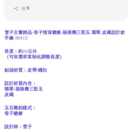
分享
雪子古董精品
-
母子情深貔貅.
福祿壽
三彩玉
.
翡翠
,
皮繩設計款
手鍊
JB#13
長度：約
20
公分
（可依需求客制化調整長度）
釦頭材質：皮帶/繩扣
設計材質內含：
翡翠-
福祿壽
三彩玉
皮繩
玉石雕刻樣式：
母子貔貅
設計師：雪子