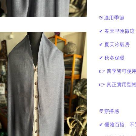
🌸適用季節
✔ 春天早晚微涼
✔ 夏天冷氣房
✔ 秋冬保暖
👉 四季皆可使
👉 真正實用型
💬穿搭感
✔ 優雅百搭、