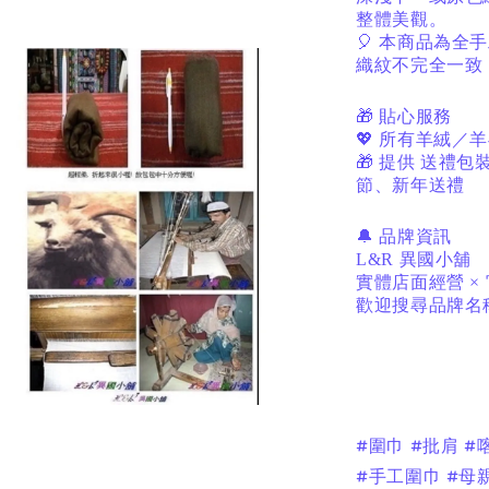
整體美觀。
🎈
本商品為全手
織紋不完全一致
🎁
貼心服務
💖
所有羊絨／羊
🎁
提供
送禮包
節、新年送禮
🔔
品牌資訊
L&R
異國小舖
實體店面經營
×
歡迎搜尋品牌名
#圍巾 #批肩 
#手工圍巾 #母