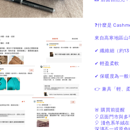
❓什麼是 Cashm
來自高寒地區山
✔ 纖維細（約13–
✔ 輕盈柔軟
✔ 保暖度為一般
👉 兼具「輕、
🚨
購買前提醒
🎈
店面門市與多
🎈
淺色系羊絨在
深淺不一或原色