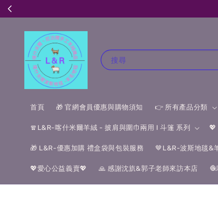
搜尋
首頁
🎁 官網會員優惠與購物須知
👉 所有產品分類
🧣L&R-喀什米爾羊絨 - 披肩與圍巾兩用 I 斗篷 系列

🎁 L&R-優惠加購 禮盒袋與包裝服務
🤎L&R-波斯地毯
💖愛心公益義賣💖
🙏 感謝沈斻&郭子老師來訪本店
