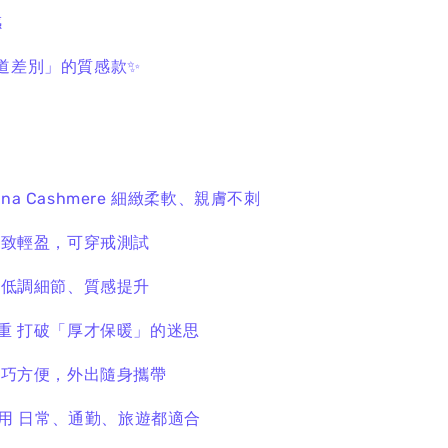
感
道差別」的質感款✨
ina Cashmere
細緻柔軟、親膚不刺
極致輕盈，可穿戒測試
計
低調細節、質感提升
厚重
打破「厚才保暖」的迷思
輕巧方便，外出隨身攜帶
兩用
日常、通勤、旅遊都適合