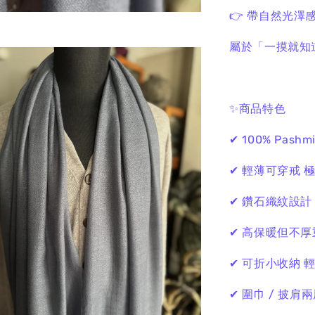
👉 帶自然光澤
屬於「一摸就知
✨商品特色
✔ 100% Pashm
✔ 輕薄可穿戒
✔ 鑽石織紋設
✔ 高保暖但不
✔ 可折小收納
✔ 圍巾 / 披肩