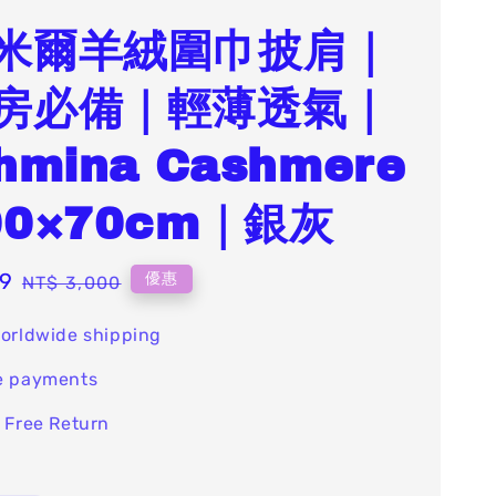
米爾羊絨圍巾披肩｜
房必備｜輕薄透氣｜
hmina Cashmere
00×70cm｜銀灰
99
Regular
優惠
NT$ 3,000
price
orldwide shipping
e payments
 Free Return