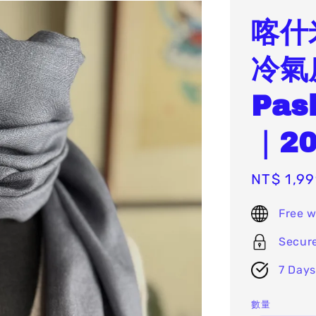
喀什
冷氣
Pas
｜2
Sale
NT$ 1,9
price
Free w
Secur
7 Days
數量