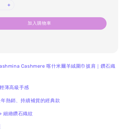
加入購物車
Pashmina Cashmere
喀什米爾羊絨圍巾披肩｜鑽石織
× 輕薄高級手感
 長年熱銷、持續補貨的經典款
＋細緻鑽石織紋
順