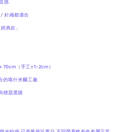
質感
裝 / 針織都適合
型經典款」
× 70cm（手工±1~2cm）
配合的喀什米爾工廠
片與標題選購
＋燈光拍攝
已盡量接近實品
不同螢幕略有色差屬正常