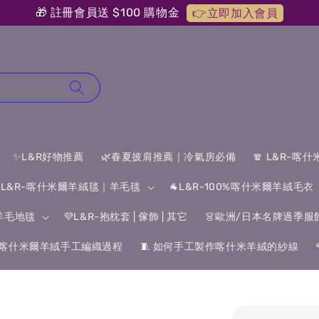
🎁 註冊會員送 $100 購物金
👉立即加入會員
✨L&R好物推薦
🌿春夏披肩推薦｜冷氣房必備
🧣 L&R-喀
 L&R-喀什米爾羊絨毯｜羊毛毯
🐐L&R-100%喀什米爾羊絨毛衣
&羊毛地毯
💜L&R-抱枕套 | 傢飾 | 其它
👗歐洲/日本名牌過季服
喀什米爾羊絨手工編織過程
🧵 如何手工製作喀什米羊絨的紗線