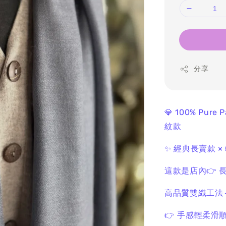
分享
💎 100% Pure 
紋款
✨ 經典長賣款 
這款是店內
👉
高品質雙織工法
👉 手感輕柔滑