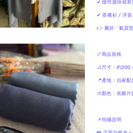
✔ 隨性披掛就有
✔ 搭襯衫 / 洋
👉 屬於「氣質
📏商品規格
📐尺寸：約200 
📍產地：自家
🎨顏色：依圖
📌拍攝說明
📸 店面自然光