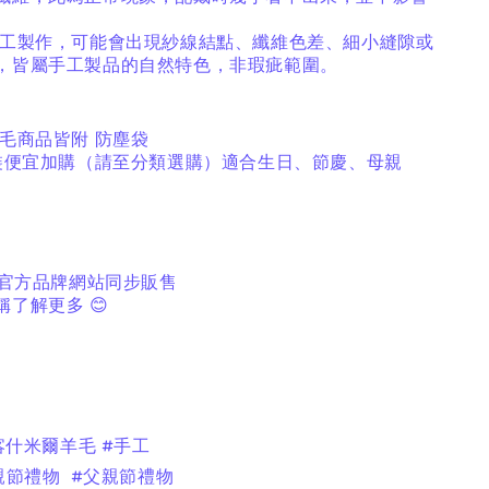
工製作，可能會出現紗線結點、纖維色差、細小縫隙或
，皆屬手工製品的自然特色，非瑕疵範圍。
毛商品皆附
防塵袋
裝便宜加購（請至分類選購）適合生日、節慶、母親
官方品牌網站同步販售
稱了解更多
😊
#喀什米爾羊毛 #手工
親節禮物 #父親節禮物