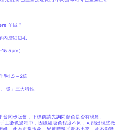
ere 羊絨？
羊內層細絨毛
15.5μm）
羊毛1.5～2倍
柔、暖」三大特性
平台同步販售，下標前請先詢問顏色是否有現貨。
手工染色過程中，因纖維吸色程度不同，可能出現些微
纖維，此為正常現象，配戴時幾乎看不出來，並不影響