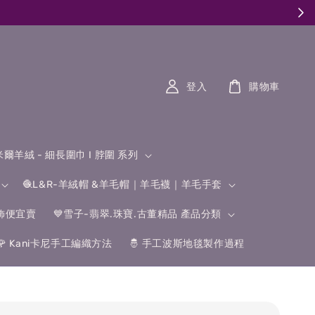
登入
購物車
什米爾羊絨 - 細長圍巾 I 脖圍 系列
🧶L&R-羊絨帽 &羊毛帽｜羊毛襪｜羊毛手套
飾便宜賣
💙雪子-翡翠.珠寶.古董精品 產品分類
🌹 Kani卡尼手工編織方法
🤴 手工波斯地毯製作過程