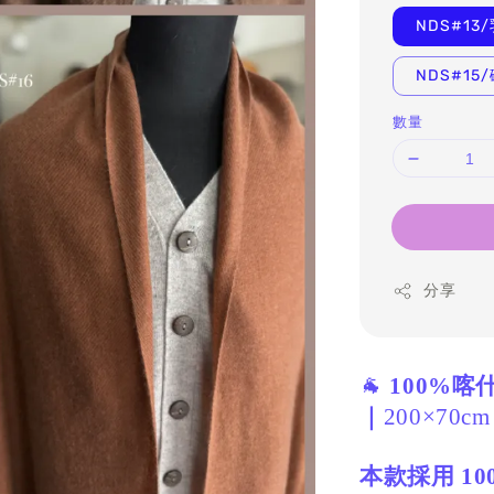
NDS#13
NDS#15
數量
分享
🐐
100%
｜
200×70cm
本款採用 10