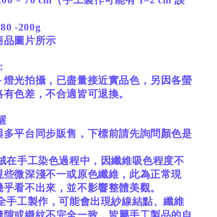
00 × 70 cm（手工製作可能有 1–2 cm 誤
0 -200g
商品圖片所示
：
＋燈光拍攝，已盡量接近實品色，另因各螢
略有色差，不合適皆可退換。
醒
與多平台同步販售，下標前請先詢問顏色是
絨在手工染色過程中，因纖維吸色程度不
現些微深淺不一或原色纖維，此為正常現
幾乎看不出來，並不影響整體美觀。
全手工製作，可能會出現紗線結點、纖維
縫隙或織紋不完全一致，皆屬手工製品的自