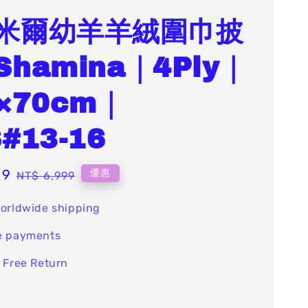
米爾幼羊羊絨圍巾披
hamina｜4Ply｜
×70cm｜
#13-16
99
Regular
優惠
NT$ 6,999
price
orldwide shipping
e payments
 Free Return