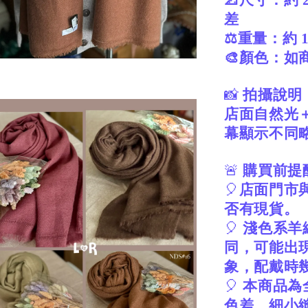
📐尺寸：約 2
差
⚖️重量：約 18
🎨顏色：如
📸
拍攝說明
店面自然光
幕顯示不同
🚨
購買前提
🎈
店面門市
否有現貨。
🎈
淺色系羊
同，可能出
象，配戴時
🎈
本商品為
色差、細小