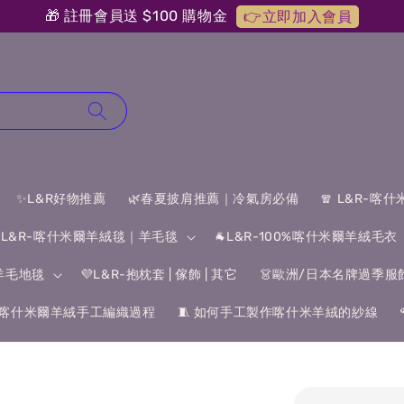
🎁 註冊會員送 $100 購物金
👉立即加入會員
✨L&R好物推薦
🌿春夏披肩推薦｜冷氣房必備
🧣 L&R-喀
 L&R-喀什米爾羊絨毯｜羊毛毯
🐐L&R-100%喀什米爾羊絨毛衣
&羊毛地毯
💜L&R-抱枕套 | 傢飾 | 其它
👗歐洲/日本名牌過季服
喀什米爾羊絨手工編織過程
🧵 如何手工製作喀什米羊絨的紗線