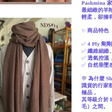
Pashmi
最細緻的羊羢
輕柔，卻擁
✨
商品特色
✅
4 Ply
✅
纖維細緻
✅
透氣控溫
✅
自然垂墜
💬
為什麼 Sh
識貨的行家都知
極品，
其等級介於 Pa
毛）之間。