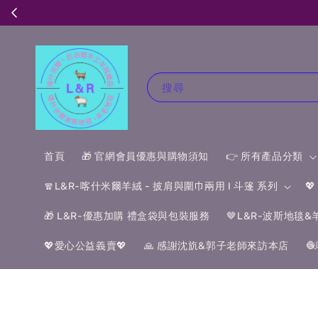
搜尋
首頁
🎁 官網會員優惠與購物須知
👉 所有產品分類
🧣L&R-喀什米爾羊絨 - 披肩與圍巾兩用 I 斗篷 系列

🎁 L&R-優惠加購 禮盒袋與包裝服務
🤎L&R-波斯地毯
💖愛心公益義賣💖
🙏 感謝沈斻&郭子老師來訪本店
