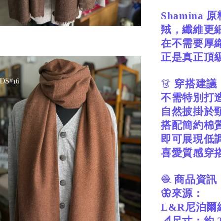
Shamin
羢，纖維更
在不需要厚
正是真正頂
👗
穿搭建議
不需特別打
自然披掛於
搭配簡約棉質上
即可展現低
喜愛質感穿
🧶
商品資訊
🦋來源：
L&R尼泊