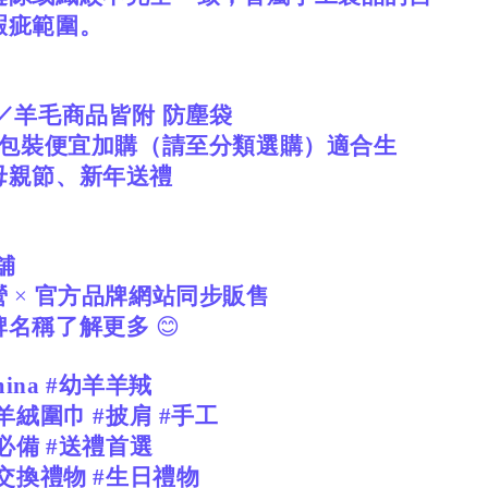
瑕疵範圍。
／羊毛商品皆附
防塵袋
包裝便宜加購（請至分類選購）適合生
母親節、新年送禮
舖
營
×
官方品牌網站同步販售
牌名稱了解更多
😊
mina #幼羊羊羢
羊絨圍巾 #披肩 #手工
流必備 #送禮首選
#交換禮物 #生日禮物