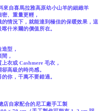
a 原料來自喜馬拉雅高原幼小山羊的細緻羊
細密、重量更輕，
織的情況下，就能達到極佳的保暖效果，這
級喀什米爾的價值所在。
造造型，
頸間，
衣或 Cashmere 毛衣，
調卻高級的時尚感。
搭的你，千萬不要錯過。
爾總店自家配合的尼工廠手工製