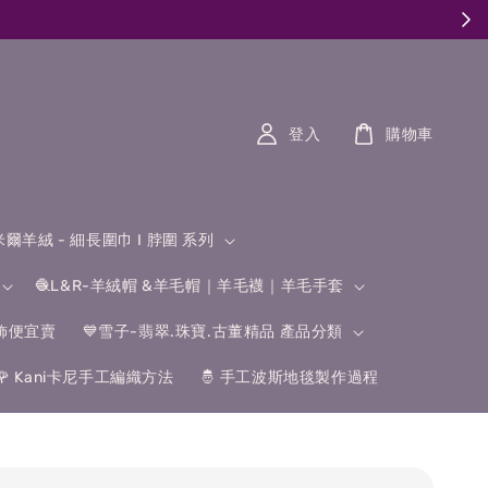
登入
購物車
什米爾羊絨 - 細長圍巾 I 脖圍 系列
🧶L&R-羊絨帽 &羊毛帽｜羊毛襪｜羊毛手套
飾便宜賣
💙雪子-翡翠.珠寶.古董精品 產品分類
🌹 Kani卡尼手工編織方法
🤴 手工波斯地毯製作過程