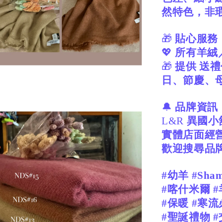
然特色，非
🎁
貼心服務
💖
所有羊絨
🎁
提供
送禮
日、節慶、
🔔
品牌資訊
L&R
異國小
實體店面經
歡迎搜尋品
#幼羊 #Sha
#喀什米爾 #
#保暖 #寒
#聖誕禮物 