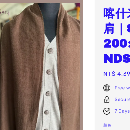
喀什
肩｜S
200
NDS
Sale
NT$ 4,3
price
Free w
Secur
7 Days
顏色