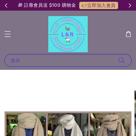
🎁 註冊會員送 $100 購物金
👉立即加入會員
搜尋