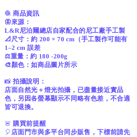
🧶
商品資訊
🦋來源：
L&R尼泊爾總店自家配合的尼工廠手工製
📐尺寸：約 200 × 70 cm（手工製作可能有
1–2 cm 誤差
⚖️重量：約 180 -200g
🎨顏色：如商品圖片所示
📸
拍攝說明：
店面自然光＋燈光拍攝，已盡量接近實品
色，另因各螢幕顯示不同略有色差，不合適
皆可退換。
🚨
購買前提醒
🎈
店面門市與多平台同步販售，下標前請先