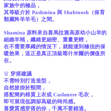
家族中的極品，
其等級介於 Pashmina 與 Shahtoosh（保育
類藏羚羊羊毛）之間。
Shamina 原料來自喜馬拉雅高原幼小山羊的
細緻羊羢，纖維更細密、重量更輕，
在不需要厚織的情況下，就能達到極佳的保
暖效果，這正是真正頂級喀什米爾的價值所
在。
👗
穿搭建議
不需特別打造造型，
自然披掛於頸間，
搭配簡約棉質上衣或 Cashmere 毛衣，
即可展現低調卻高級的時尚感。
喜愛質感穿搭的你，千萬不要錯過。