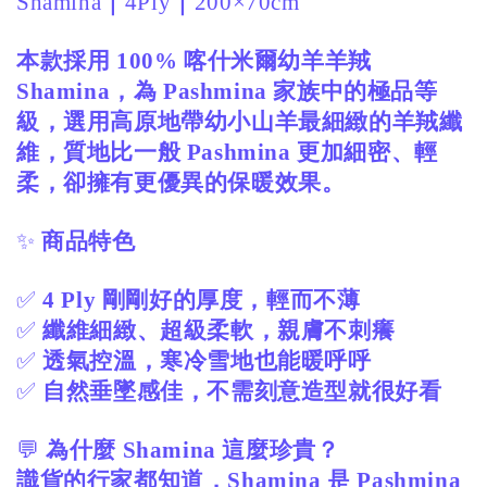
Shamina
｜
4Ply
｜
200×70cm
本款採用 100% 喀什米爾幼羊羊羢
Shamina，為 Pashmina 家族中的極品等
級，選用高原地帶幼小山羊最細緻的羊羢纖
維，質地比一般 Pashmina 更加細密、輕
柔，卻擁有更優異的保暖效果。
✨
商品特色
✅
4 Ply 剛剛好的厚度，輕而不薄
✅
纖維細緻、超級柔軟，親膚不刺癢
✅
透氣控溫，寒冷雪地也能暖呼呼
✅
自然垂墜感佳，不需刻意造型就很好看
💬
為什麼 Shamina 這麼珍貴？
識貨的行家都知道，Shamina 是 Pashmina