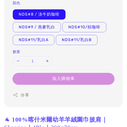
顏色
NDS#8 / 淡牛奶咖啡
NDS#9 / 燕麥乳白
NDS#10/棕咖啡
NDS#11/乳白A
NDS#11/乳白B
數量
加入購物車
分享
🐐
100%喀什米爾幼羊羊絨圍巾披肩｜