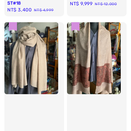
ST#18
Sale
NT$ 9,999
Regular
NT$ 12,000
Sale
NT$ 3,400
Regular
NT$ 4,999
price
price
price
price
優惠
優惠