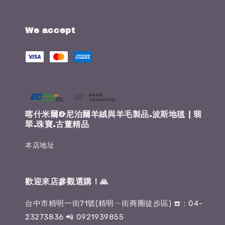
We accept
喀什米爾&尼泊爾羊絨與羊毛製品.波斯地毯 | 翡
翠.珠寶.古董精品
本店地址
歡迎來店參觀選購！🙏
台中市精明一街71號(精明ㄧ街商圈徒步區) ☎️：04-
23273836 📲 0921939855