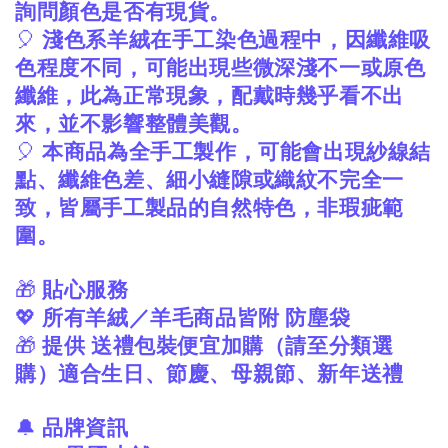
詢問顏色是否有現貨。
🎈
淺色系羊絨在手工染色過程中，因纖維吸
色程度不同，可能出現些微深淺不一或原色
纖維，此為正常現象，配戴時幾乎看不出
來，並不影響整體美觀。
🎈
本商品為全手工製作，可能會出現紗線結
點、纖維色差、細小縫隙或織紋不完全一
致，皆屬手工製品的自然特色，非瑕疵範
圍。
🎁
貼心服務
💖
所有羊絨／羊毛商品皆附
防塵袋
🎁
提供
送禮包裝便宜加購（請至分類選
購）適合生日、節慶、母親節、新年送禮
🔔
品牌資訊