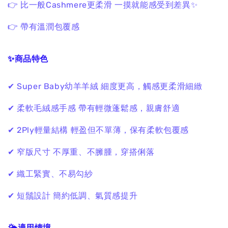
👉 比一般Cashmere更柔滑 一摸就能感受到差異✨
👉 帶有溫潤包覆感
✨商品特色
✔ Super Baby幼羊羊絨 細度更高，觸感更柔滑細緻
✔ 柔軟毛絨感手感 帶有輕微蓬鬆感，親膚舒適
✔ 2Ply輕量結構 輕盈但不單薄，保有柔軟包覆感
✔ 窄版尺寸 不厚重、不臃腫，穿搭俐落
✔ 織工緊實、不易勾紗
✔ 短鬚設計 簡約低調、氣質感提升
🌤適用情境