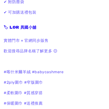
✔ 附防塵袋
✔ 可加購送禮包裝
🏷️ L&R 異國小舖
實體門市 × 官網同步販售
歡迎搜尋品牌名稱了解更多 😊
#喀什米爾羊絨 #babycashmere
#2ply圍巾 #窄版圍巾
#柔軟圍巾 #質感穿搭
#保暖圍巾 #送禮推薦