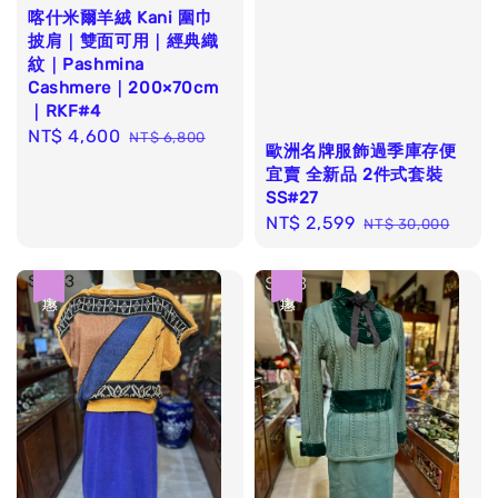
喀什米爾羊絨 Kani 圍巾
披肩｜雙面可用｜經典織
紋｜Pashmina
Cashmere｜200×70cm
｜RKF#4
Sale
NT$ 4,600
Regular
NT$ 6,800
歐洲名牌服飾過季庫存便
price
price
宜賣 全新品 2件式套裝
SS#27
Sale
NT$ 2,599
Regular
NT$ 30,000
price
price
優惠
優惠