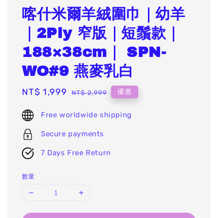
喀什米爾羊絨圍巾｜幼羊
｜2Ply 窄版｜短鬚款｜
188×38cm｜ SPN-
WO#9 燕麥乳白
Sale
NT$ 1,999
Regular
優惠
NT$ 2,999
price
price
Free worldwide shipping
Secure payments
7 Days Free Return
數量