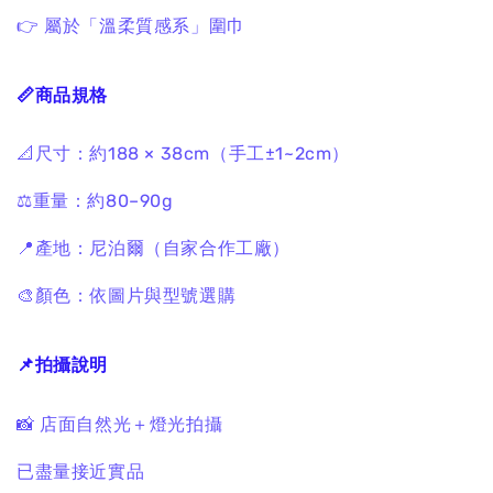
👉 屬於「溫柔質感系」圍巾
📏商品規格
📐尺寸：約188 × 38cm（手工±1~2cm）
⚖️重量：約80–90g
📍產地：尼泊爾（自家合作工廠）
🎨顏色：依圖片與型號選購
📌拍攝說明
📸 店面自然光＋燈光拍攝
已盡量接近實品