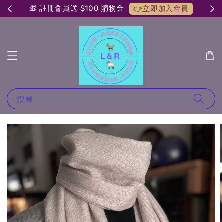
🎁 註冊會員送 $100 購物金
👉立即加入會員
搜尋