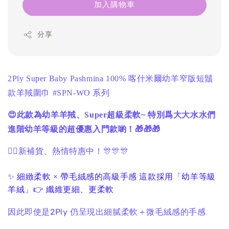
加入購物車
分享
喀什米爾幼羊窄版短鬚
2Ply Super Baby Pashmina 100%
款羊羢圍巾
系列
#SPN-WO
😍此款為幼羊羊羢、
超級柔軟
特別爲大大水水們
Super
~
進階幼羊等級的超優惠入門款喲！🎁🎁🎁
❤️‍🔥
新補貨、熱情特惠中！
🎊🎊🎊
✨ 細緻柔軟 × 帶毛絨感的高級手感 這款採用「幼羊等級
羊絨」👉 纖維更細、更柔軟
因此即使是2Ply 仍呈現出細膩柔軟＋微毛絨感的手感