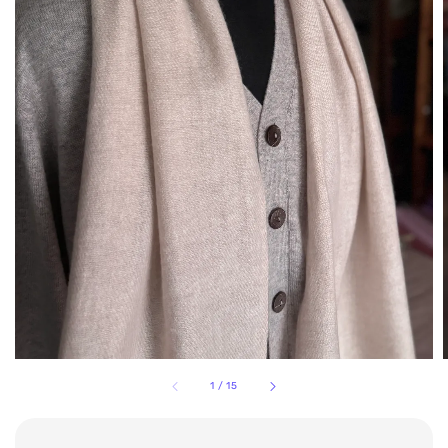
1
/
15