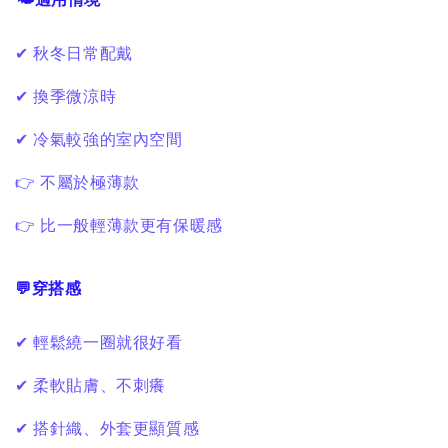
✔ 秋冬日常配戴
✔ 換季微涼時
✔ 冷氣較強的室內空間
👉 不屬於極薄款
👉 比一般輕薄款更有保暖感
💬穿搭感
✔ 輕鬆繞一圈就很好看
✔ 柔軟貼膚、不刺癢
✔ 搭針織、外套更顯質感