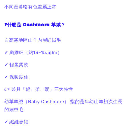
不同螢幕略有色差屬正常
❓什麼是 Cashmere 羊絨？
自高寒地區山羊內層細絨毛
✔ 纖維細（約13–15.5μm）
✔ 輕盈柔軟
✔ 保暖度佳
👉 兼具「輕、柔、暖」三大特性
幼羊羊絨（Baby Cashmere） 指的是年幼山羊初次生長
的細絨毛
✔ 纖維更細