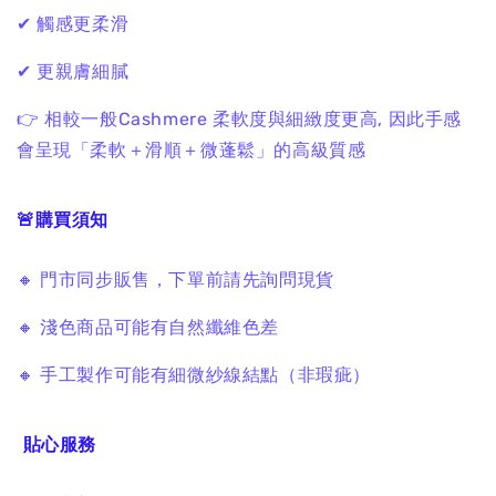
✔ 觸感更柔滑
✔ 更親膚細膩
👉 相較一般Cashmere
柔軟度與細緻度更高,
因此手感
會呈現「柔軟＋滑順＋微蓬鬆」的高級質感
🚨購買須知
🔸 門市同步販售，下單前請先詢問現貨
🔸 淺色商品可能有自然纖維色差
🔸 手工製作可能有細微紗線結點（非瑕疵）
貼心服務