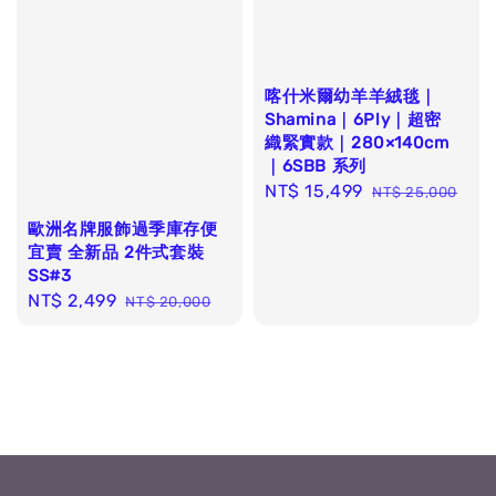
喀什米爾幼羊羊絨毯｜
Shamina｜6Ply｜超密
織緊實款｜280×140cm
｜6SBB 系列
Sale
NT$ 15,499
Regular
NT$ 25,000
price
price
歐洲名牌服飾過季庫存便
宜賣 全新品 2件式套裝
SS#3
Sale
NT$ 2,499
Regular
NT$ 20,000
price
price