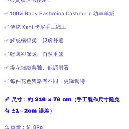
室與貴族階層使用。
✅ 100% Baby Pashmina Cashmere 幼羊羊絨
✅ 傳統 Kani 卡尼手工織工
✅ 觸感極輕柔、親膚舒適
✅ 輕薄卻保暖、自然垂墜
✅ 緹花細緻典雅、低調耐看
✅ 每件花色皆略有不同，更顯獨特
📏 尺寸：
約 216 × 78 cm
（手工製作尺寸難免
有 ±1～2cm 誤差）
⚖️ 重量：
約 89g