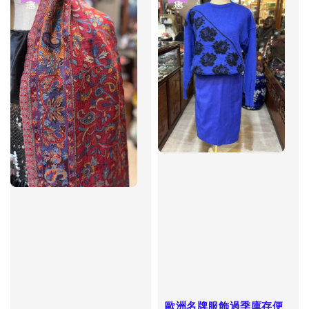
歐洲名牌服飾過季庫存便