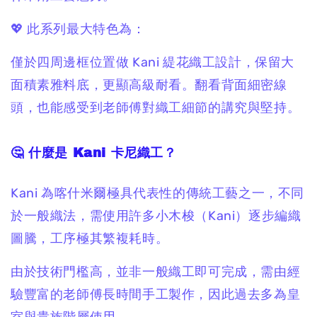
💖 此系列最大特色為：
僅於四周邊框位置做 Kani 緹花織工設計，保留大
面積素雅料底，更顯高級耐看。翻看背面細密線
頭，也能感受到老師傅對織工細節的講究與堅持。
🤔 什麼是 Kani 卡尼織工？
Kani 為喀什米爾極具代表性的傳統工藝之一，
不同
於一般織法，需使用許多小木梭（Kani）逐步編織
圖騰，工序極其繁複耗時。
由於技術門檻高，
並非一般織工即可完成，
需由經
驗豐富的老師傅長時間手工製作，因此過去多為皇