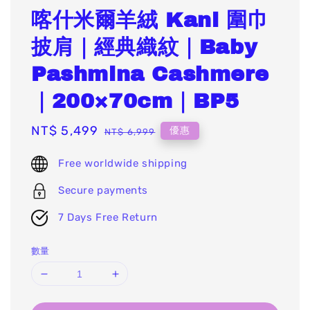
喀什米爾羊絨 Kani 圍巾
披肩｜經典織紋｜Baby
Pashmina Cashmere
｜200×70cm｜BP5
Sale
NT$ 5,499
Regular
優惠
NT$ 6,999
price
price
Free worldwide shipping
Secure payments
7 Days Free Return
數量