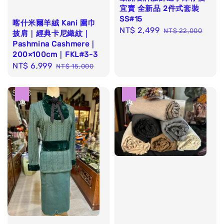
宜賣 全新品 2件式套裝
SS#15
喀什米爾羊絨 Kani 圍巾
Sale
NT$ 2,499
Regular
NT$ 22,000
披肩｜經典卡尼織紋｜
price
price
Pashmina Cashmere｜
200×100cm｜FKL#3-3
Sale
NT$ 6,999
Regular
NT$ 15,000
price
price
優惠
優惠