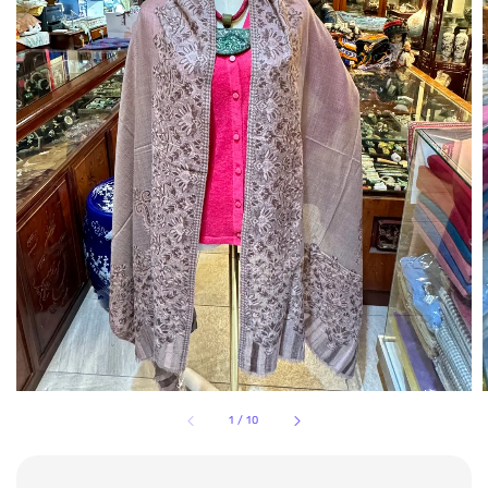
1
/
10