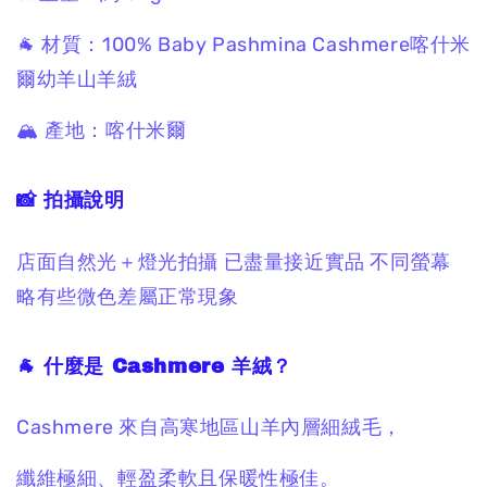
🐐 材質：
100% Baby Pashmina Cashmere
喀什米
爾幼羊山羊絨
🏔 產地：
喀什米爾
📸 拍攝說明
店面自然光＋燈光拍攝
已盡量接近實品
不同螢幕
略有些微色差屬正常現象
🐐 什麼是 Cashmere 羊絨？
Cashmere 來自高寒地區山羊內層細絨毛，
纖維極細、輕盈柔軟且保暖性極佳。