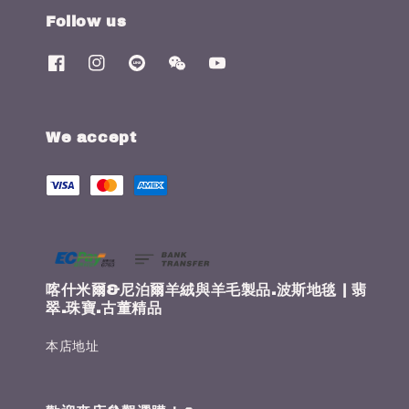
Follow us
We accept
喀什米爾&尼泊爾羊絨與羊毛製品.波斯地毯 | 翡
翠.珠寶.古董精品
本店地址