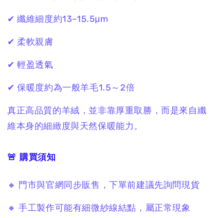
✔ 纖維細度約13–15.5μm
✔ 柔軟親膚
✔ 輕盈透氣
✔ 保暖度約為一般羊毛1.5～2倍
真正高品質的羊絨，
並非靠厚重取勝，
而是來自纖
維本身的細緻度與天然保暖能力。
🚨 購買須知
🔸 門市與官網同步販售，下單前建議先詢問現貨
🔸 手工製作可能有細微紗線結點，屬正常現象