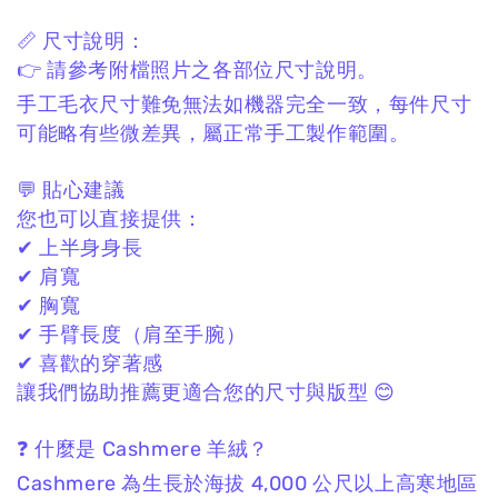
📏 尺寸說明：
👉 請參考附檔照片之各部位
尺寸
說明。
手工毛衣尺寸難免無法如機器完全一致，
每件尺寸
可能略有些微差異，
屬正常手工製作範圍。
💬 貼心建議
您也可以直接提供：
✔ 上半身身長
✔ 肩寬
✔ 胸寬
✔ 手臂長度（肩至手腕）
✔ 喜歡的穿著感
讓我們協助推薦更適合您的尺寸與版型 😊
❓ 什麼是 Cashmere 羊絨？
Cashmere 為生長於海拔 4,000 公尺以上高寒地區