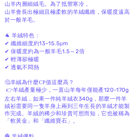
山羊內層細絨毛。
為了抵禦寒冷，
山羊會長出極細且極柔軟的羊絨纖維，
保暖度遠高
於一般羊毛。
🐐 羊絨特色：
✔ 纖維細度約13–15.5μm
✔ 保暖度約為一般羊毛1.5～2倍
✔ 輕薄卻極暖
✔ 透氣不悶熱
🤔羊絨為什麼CP值這麼高？
👉羊絨產量極少，一直山羊每年僅能產120-170g
左右羊絨，如果一件純羊絨衣340g，那麼一件羊
絨衫需要同一隻羊身上兩到三年生長的羊絨才能製
作完成。羊絨的稀少和珍貴可想而知，它也被稱為
「軟黃金」和「纖維寶石」。
🧶 羊絨優點