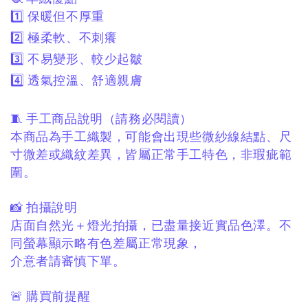
1️⃣ 保暖但不厚重
2️⃣ 極柔軟、不刺癢
3️⃣ 不易變形、較少起皺
4️⃣ 透氣控溫、舒適親膚
🧵 手工商品說明（請務必閱讀）
本商品為手工織製，
可能會出現些微紗線結點、
尺
寸微差或織紋差異，
皆屬正常手工特色，非瑕疵範
圍。
📸 拍攝說明
店面自然光＋燈光拍攝，
已盡量接近實品色澤。
不
同螢幕顯示略有色差屬正常現象，
介意者請審慎下單。
🚨 購買前提醒