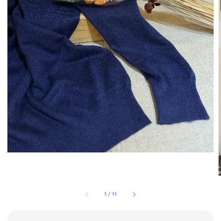
1
/
11