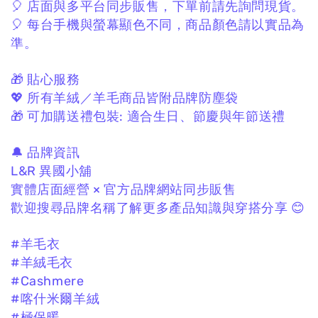
🎈 店面與多平台同步販售，
下單前請先詢問現貨。
🎈 每台手機與螢幕顯色不同，
商品顏色請以實品為
準。
🎁 貼心服務
💖 所有羊絨／羊毛商品皆附品牌防塵袋
🎁 可加購送禮包裝:
適合生日、節慶與年節送禮
🔔 品牌資訊
L&R 異國小舖
實體店面經營 × 官方品牌網站同步販售
歡迎搜尋品牌名稱了解更多產品知識與穿搭分享 😊
#羊毛衣
#羊絨毛衣
#Cashmere
#喀什米爾羊絨
#極保暖