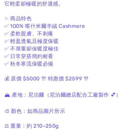
它輕柔卻極暖的舒適感。
✨ 商品特色
✅ 100% 喀什米爾羊絨 Cashmere
✅ 柔軟親膚、不刺癢
✅ 輕盈透氣且極度保暖
✅ 不厚重卻保暖度極佳
✅ 日常穿搭簡約耐看
✅ 秋冬寒流保暖必備
💰 原價 $5000
🎊 特惠價 $2599 🎊
🏔 產地：
尼泊爾
（尼泊爾總店配合工廠製作 💕）
🎨 顏色：
如商品圖片所示
⚖️ 重量：
約 210–250g