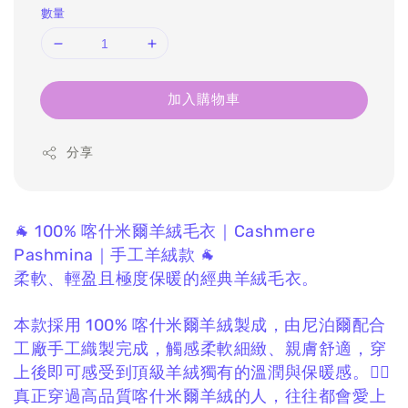
數量
加入購物車
分享
🐐 100% 喀什米爾羊絨毛衣｜Cashmere
Pashmina｜手工羊絨款 🐐
柔軟、輕盈且極度保暖的經典羊絨毛衣。
本款採用 100% 喀什米爾羊絨製成，
由尼泊爾配合
工廠手工織製完成，
觸感柔軟細緻、親膚舒適，
穿
上後即可感受到頂級羊絨獨有的溫潤與保暖感。❤️‍🔥
真正穿過高品質喀什米爾羊絨的人，
往往都會愛上