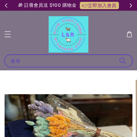
🎁 註冊會員送 $100 購物金
👉立即加入會員
搜尋