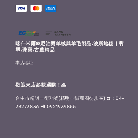
喀什米爾&尼泊爾羊絨與羊毛製品.波斯地毯 | 翡
翠.珠寶.古董精品
本店地址
歡迎來店參觀選購！🙏
台中市精明一街71號(精明ㄧ街商圈徒步區) ☎️：04-
23273836 📲 0921939855