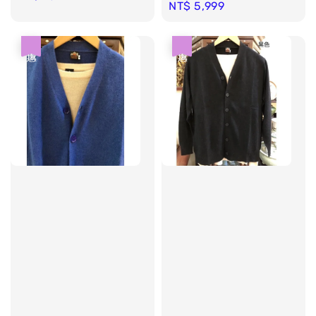
Regular
NT$ 5,999
price
price
優惠
優惠