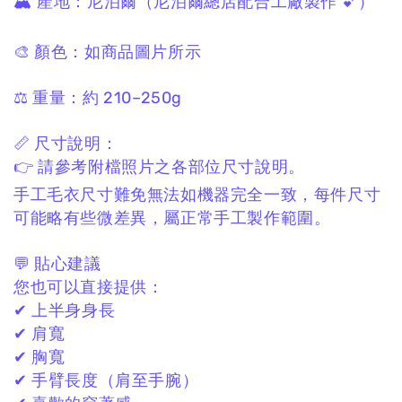
🏔 產地：
尼泊爾
（尼泊爾總店配合工廠製作 💕）
🎨 顏色：
如商品圖片所示
⚖️ 重量：
約 210–250g
📏 尺寸說明：
👉 請參考附檔照片之各部位
尺寸
說明。
手工毛衣尺寸難免無法如機器完全一致，
每件尺寸
可能略有些微差異，
屬正常手工製作範圍。
💬 貼心建議
您也可以直接提供：
✔ 上半身身長
✔ 肩寬
✔ 胸寬
✔ 手臂長度（肩至手腕）