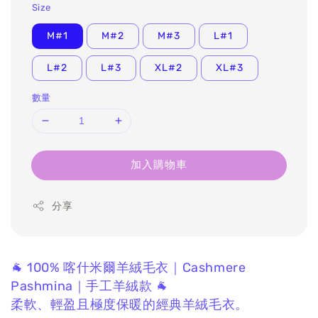
Size
M#1
M#2
M#3
L#1
L#2
L#3
XL#2
XL#3
數量
加入購物車
分享
🐐 100% 喀什米爾羊絨毛衣｜Cashmere
Pashmina｜手工羊絨款 🐐
柔軟、輕盈且極度保暖的經典羊絨毛衣。