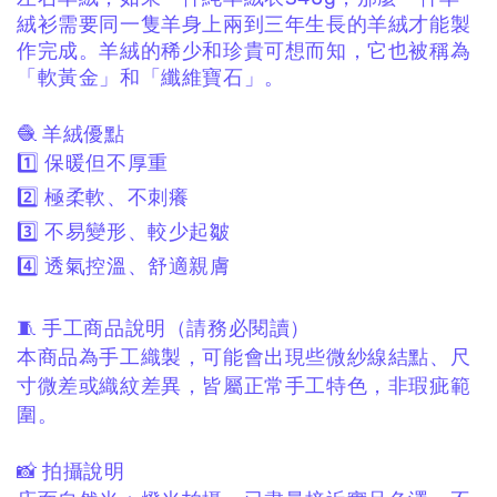
絨衫需要同一隻羊身上兩到三年生長的羊絨才能製
作完成。羊絨的稀少和珍貴可想而知，它也被稱為
「軟黃金」和「纖維寶石」。
🧶 羊絨優點
1️⃣ 保暖但不厚重
2️⃣ 極柔軟、不刺癢
3️⃣ 不易變形、較少起皺
4️⃣ 透氣控溫、舒適親膚
🧵 手工商品說明（請務必閱讀）
本商品為手工織製，
可能會出現些微紗線結點、
尺
寸微差或織紋差異，
皆屬正常手工特色，非瑕疵範
圍。
📸 拍攝說明