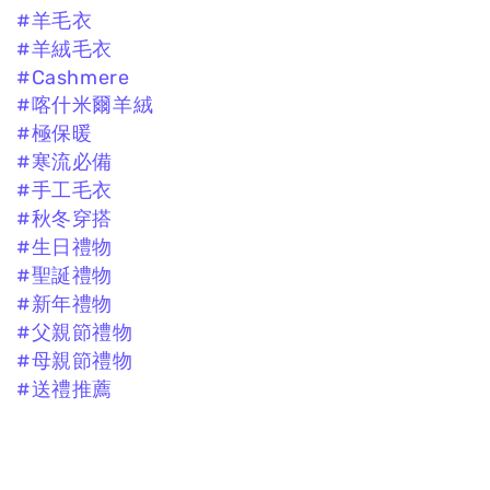
#羊毛衣
#羊絨毛衣
#Cashmere
#喀什米爾羊絨
#極保暖
#寒流必備
#手工毛衣
#秋冬穿搭
#生日禮物
#聖誕禮物
#新年禮物
#父親節禮物
#母親節禮物
#送禮推薦