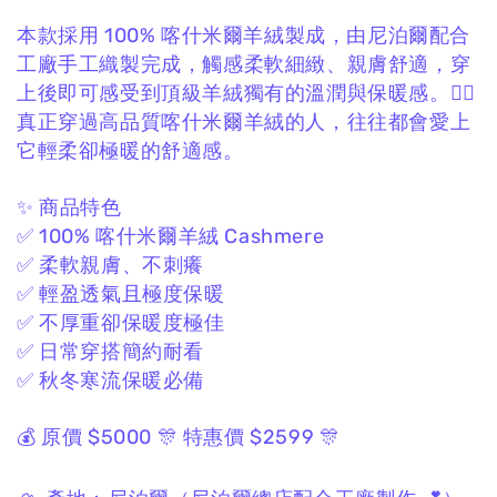
本款採用 100% 喀什米爾羊絨製成，
由尼泊爾配合
工廠手工織製完成，
觸感柔軟細緻、親膚舒適，
穿
上後即可感受到頂級羊絨獨有的溫潤與保暖感。❤️‍🔥
真正穿過高品質喀什米爾羊絨的人，
往往都會愛上
它輕柔卻極暖的舒適感。
✨ 商品特色
✅ 100% 喀什米爾羊絨 Cashmere
✅ 柔軟親膚、不刺癢
✅ 輕盈透氣且極度保暖
✅ 不厚重卻保暖度極佳
✅ 日常穿搭簡約耐看
✅ 秋冬寒流保暖必備
💰 原價 $5000
🎊 特惠價 $2599 🎊