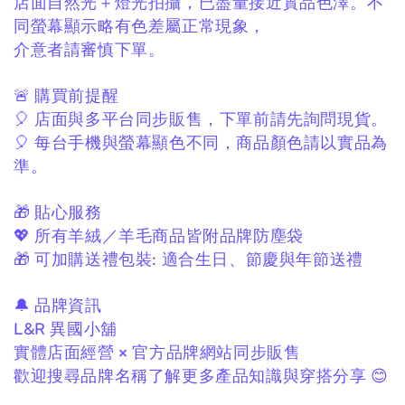
店面自然光＋燈光拍攝，
已盡量接近實品色澤。
不
同螢幕顯示略有色差屬正常現象，
介意者請審慎下單。
🚨 購買前提醒
🎈 店面與多平台同步販售，
下單前請先詢問現貨。
🎈 每台手機與螢幕顯色不同，
商品顏色請以實品為
準。
🎁 貼心服務
💖 所有羊絨／羊毛商品皆附品牌防塵袋
🎁 可加購送禮包裝:
適合生日、節慶與年節送禮
🔔 品牌資訊
L&R 異國小舖
實體店面經營 × 官方品牌網站同步販售
歡迎搜尋品牌名稱了解更多產品知識與穿搭分享 😊