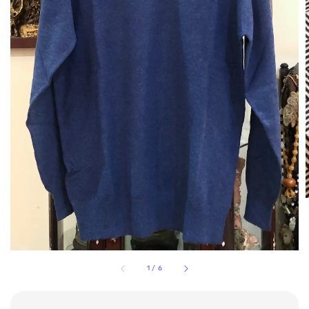
1
/
6