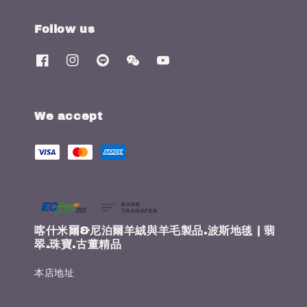
Follow us
We accept
喀什米爾&尼泊爾羊絨與羊毛製品.波斯地毯 | 翡
翠.珠寶.古董精品
本店地址