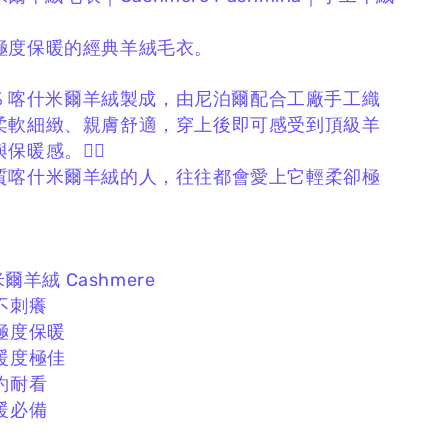
極度保暖的經典羊絨毛衣。
0% 喀什米爾羊絨製成，
由尼泊爾配合工廠手工織
柔軟細緻、親膚舒適，
穿上後即可感受到頂級羊
暖感。❤️‍🔥
質喀什米爾羊絨的人，
往往都會愛上它輕柔卻極
米爾羊絨 Cashmere
不刺癢
極度保暖
暖度極佳
約耐看
暖必備