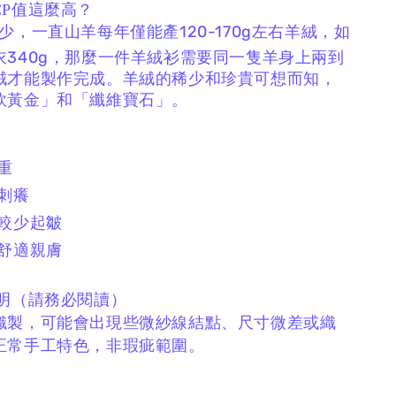
CP值這麼高？
少，一直山羊每年僅能產120-170g左右羊絨，如
衣340g，那麼一件羊絨衫需要同一隻羊身上兩到
絨才能製作完成。羊絨的稀少和珍貴可想而知，
軟黃金」和「纖維寶石」。
厚重
不刺癢
、較少起皺
、舒適親膚
說明（請務必閱讀）
織製，
可能會出現些微紗線結點、
尺寸微差或織
正常手工特色，非瑕疵範圍。