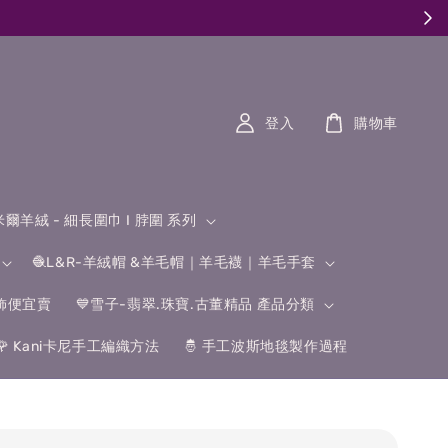
登入
購物車
什米爾羊絨 - 細長圍巾 I 脖圍 系列
🧶L&R-羊絨帽 &羊毛帽｜羊毛襪｜羊毛手套
飾便宜賣
💙雪子-翡翠.珠寶.古董精品 產品分類
🌹 Kani卡尼手工編織方法
🤴 手工波斯地毯製作過程