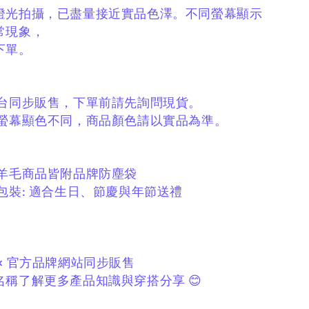
燈光拍攝，
已盡量接近實品色澤。
不同螢幕顯示
常現象，
下單。
平台同步販售，
下單前請先詢問現貨。
與螢幕顯色不同，
商品顏色請以實品為準。
／羊毛商品皆附品牌防塵袋
包裝:
適合生日、節慶與年節送禮
× 官方品牌網站同步販售
稱了解更多產品知識與穿搭分享 😊