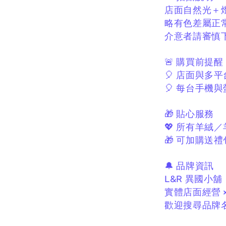
店面自然光＋
略有色差屬正
介意者請審慎
🚨 購買前提醒
🎈 店面與多
🎈 每台手機
🎁 貼心服務
💖 所有羊絨
🎁 可加購送禮
🔔 品牌資訊
L&R 異國小舖
實體店面經營 
歡迎搜尋品牌名