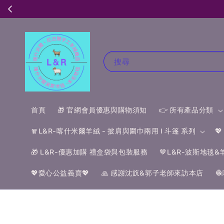
搜尋
首頁
🎁 官網會員優惠與購物須知
👉 所有產品分類
🧣L&R-喀什米爾羊絨 - 披肩與圍巾兩用 I 斗篷 系列

🎁 L&R-優惠加購 禮盒袋與包裝服務
🤎L&R-波斯地毯
💖愛心公益義賣💖
🙏 感謝沈斻&郭子老師來訪本店
