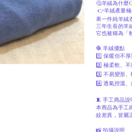
🤔羊絨為什麼
👉羊絨產量極
果一件純羊絨
三年生長的羊
它也被稱為「
🧶 羊絨優點
1️⃣ 保暖但不
2️⃣ 極柔軟、
3️⃣ 不易變形
4️⃣ 透氣控溫
🧵 手工商品
本商品為手工
紋差異，
皆屬
📸 拍攝說明