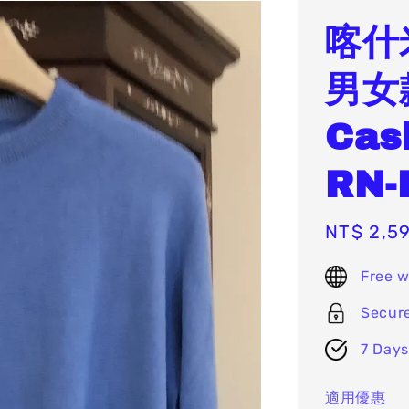
喀什
男女
Ca
RN-
Sale
NT$ 2,5
price
Free w
Secur
7 Days
適用優惠