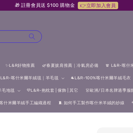
🎁 註冊會員送 $100 購物金
👉立即加入會員
✨L&R好物推薦
🌿春夏披肩推薦｜冷氣房必備
🧣 L&R-喀
 L&R-喀什米爾羊絨毯｜羊毛毯
🐐L&R-100%喀什米爾羊絨毛衣
&羊毛地毯
💜L&R-抱枕套 | 傢飾 | 其它
👗歐洲/日本名牌過季服
喀什米爾羊絨手工編織過程
🧵 如何手工製作喀什米羊絨的紗線