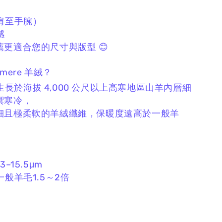
肩至手腕）
感
更適合您的尺寸與版型 😊
hmere 羊絨？
 為生長於海拔 4,000 公尺以上高寒地區山羊內層細
禦寒冷，
細且極柔軟的羊絨纖維，
保暖度遠高於一般羊
–15.5μm
一般羊毛1.5～2倍