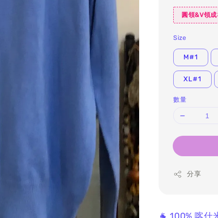
圓領&V領成
Size
M#1
XL#1
數量
分享
🐐 100% 喀