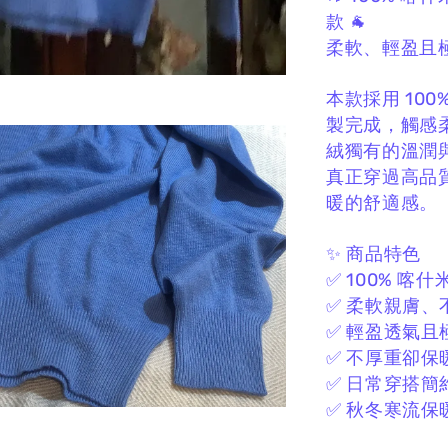
款 🐐
柔軟、輕盈且
本款採用 10
製完成，
觸感
絨獨有的溫潤與保
真正穿過高品
暖的舒適感。
✨ 商品特色
✅ 100% 喀什
✅ 柔軟親膚、
✅ 輕盈透氣且
✅ 不厚重卻保
✅ 日常穿搭簡
✅ 秋冬寒流保