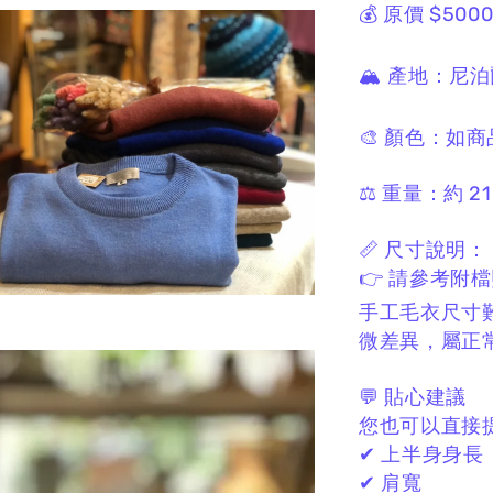
💰 原價 $500
🏔 產地：
尼泊
🎨 顏色：
如商
⚖️ 重量：
約 21
📏 尺寸說明：
👉 請參考附
手工毛衣尺寸
微差異，
屬正
💬 貼心建議
您也可以直接
✔ 上半身身長
✔ 肩寬