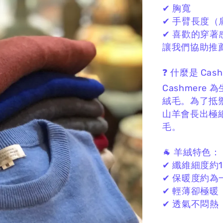
✔ 胸寬
✔ 手臂長度（
✔ 喜歡的穿著
讓我們協助推薦
❓ 什麼是 Cas
Cashmere
絨毛。
為了抵
山羊會長出極
毛。
🐐 羊絨特色：
✔ 纖維細度約13
✔ 保暖度約為
✔ 輕薄卻極暖
✔ 透氣不悶熱