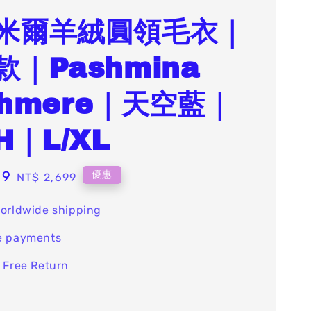
米爾羊絨圓領毛衣｜
款｜Pashmina
shmere｜天空藍｜
H｜L/XL
99
Regular
優惠
NT$ 2,699
price
orldwide shipping
e payments
 Free Return