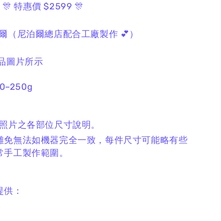
0
🎊 特惠價 $2599 🎊
爾
（尼泊爾總店配合工廠製作 💕）
品圖片所示
0–250g
檔照片之各部位
尺寸
說明。
難免無法如機器完全一致，
每件尺寸可能略有些
常手工製作範圍。
提供：