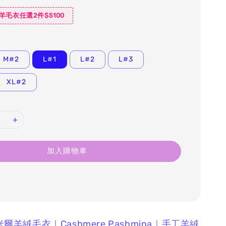
羊毛衣任選2件$5100
M#2
L#1
L#2
L#3
XL#2
加入購物車
什米爾羊絨毛衣｜Cashmere Pashmina｜手工羊絨