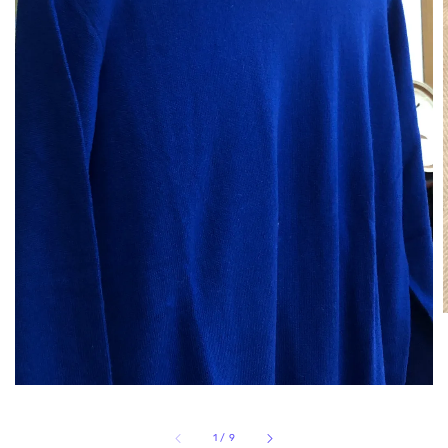
1
/
9