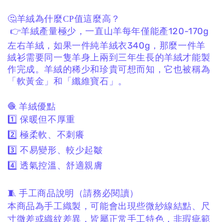
🤔羊絨為什麼CP值這麼高？
👉羊絨產量極少，一直山羊每年僅能產120-170g
左右羊絨，如果一件純羊絨衣340g，那麼一件羊
絨衫需要同一隻羊身上兩到三年生長的羊絨才能製
作完成。羊絨的稀少和珍貴可想而知，它也被稱為
「軟黃金」和「纖維寶石」。
🧶 羊絨優點
1️⃣ 保暖但不厚重
2️⃣ 極柔軟、不刺癢
3️⃣ 不易變形、較少起皺
4️⃣ 透氣控溫、舒適親膚
🧵 手工商品說明（請務必閱讀）
本商品為手工織製，
可能會出現些微紗線結點、
尺
寸微差或織紋差異，
皆屬正常手工特色，非瑕疵範