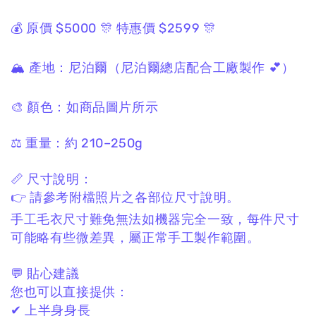
💰 原價 $5000
🎊 特惠價 $2599 🎊
🏔 產地：
尼泊爾
（尼泊爾總店配合工廠製作 💕）
🎨 顏色：
如商品圖片所示
⚖️ 重量：
約 210–250g
📏 尺寸說明：
👉 請參考附檔照片之各部位
尺寸
說明。
手工毛衣尺寸難免無法如機器完全一致，
每件尺寸
可能略有些微差異，
屬正常手工製作範圍。
💬 貼心建議
您也可以直接提供：
✔ 上半身身長