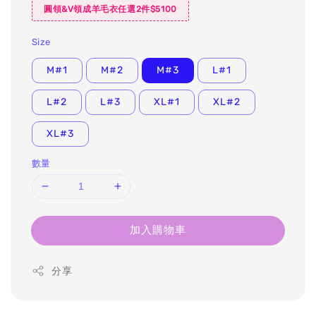
圓領&V領成羊毛衣任選2件$5100
Size
M#1
M#2
M#3
L#1
L#2
L#3
XL#1
XL#2
XL#3
數量
加入購物車
分享