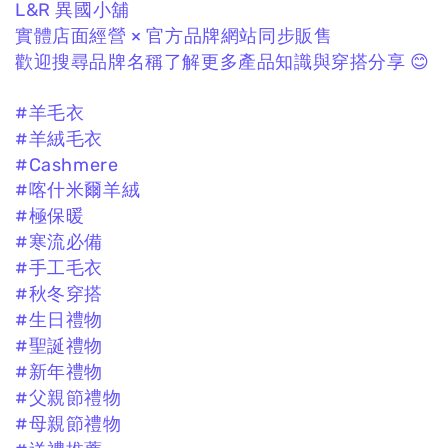
L&R 異國小舖
實體店面經營 × 官方品牌網站同步販售
歡迎搜尋品牌名稱了解更多產品知識與穿搭分享 😊
#羊毛衣
#羊絨毛衣
#Cashmere
#喀什米爾羊絨
#極保暖
#寒流必備
#手工毛衣
#秋冬穿搭
#生日禮物
#聖誕禮物
#新年禮物
#父親節禮物
#母親節禮物