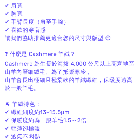
✔ 肩寬
✔ 胸寬
✔ 手臂長度（肩至手腕）
✔ 喜歡的穿著感
讓我們協助推薦更適合您的尺寸與版型 😊
❓ 什麼是 Cashmere 羊絨？
Cashmere 為生長於海拔 4,000 公尺以上高寒地區
山羊內層細絨毛。
為了抵禦寒冷，
山羊會長出極細且極柔軟的羊絨纖維，
保暖度遠高
於一般羊毛。
🐐 羊絨特色：
✔ 纖維細度約13–15.5μm
✔ 保暖度約為一般羊毛1.5～2倍
✔ 輕薄卻極暖
✔ 透氣不悶熱