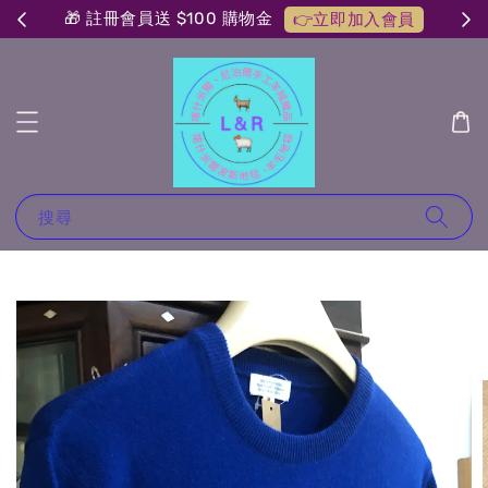
🎁 註冊會員送 $100 購物金
👉立即加入會員
搜尋