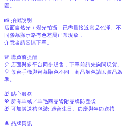
圍。
📸 拍攝說明
店面自然光＋燈光拍攝，
已盡量接近實品色澤。
不
同螢幕顯示略有色差屬正常現象，
介意者請審慎下單。
🚨 購買前提醒
🎈 店面與多平台同步販售，
下單前請先詢問現貨。
🎈 每台手機與螢幕顯色不同，
商品顏色請以實品為
準。
🎁 貼心服務
💖 所有羊絨／羊毛商品皆附品牌防塵袋
🎁 可加購送禮包裝:
適合生日、節慶與年節送禮
🔔 品牌資訊