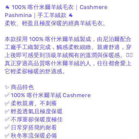
🐐 100% 喀什米爾羊絨毛衣｜Cashmere
Pashmina｜手工羊絨款 🐐
柔軟、輕盈且極度保暖的經典羊絨毛衣。
本款採用 100% 喀什米爾羊絨製成，
由尼泊爾配合
工廠手工織製完成，
觸感柔軟細緻、親膚舒適，
穿
上後即可感受到頂級羊絨獨有的溫潤與保暖感。❤️‍🔥
真正穿過高品質喀什米爾羊絨的人，
往往都會愛上
它輕柔卻極暖的舒適感。
✨ 商品特色
✅ 100% 喀什米爾羊絨 Cashmere
✅ 柔軟親膚、不刺癢
✅ 輕盈透氣且極度保暖
✅ 不厚重卻保暖度極佳
✅ 日常穿搭簡約耐看
✅ 秋冬寒流保暖必備