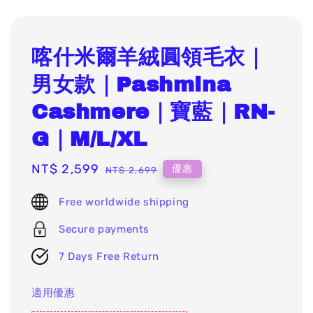
喀什米爾羊絨圓領毛衣｜
男女款｜Pashmina
Cashmere｜寶藍｜RN-
G｜M/L/XL
Sale
NT$ 2,599
Regular
優惠
NT$ 2,699
price
price
Free worldwide shipping
Secure payments
7 Days Free Return
適用優惠