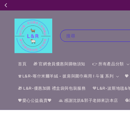
搜尋
首頁
🎁 官網會員優惠與購物須知
👉 所有產品分類
🧣L&R-喀什米爾羊絨 - 披肩與圍巾兩用 I 斗篷 系列

🎁 L&R-優惠加購 禮盒袋與包裝服務
🤎L&R-波斯地毯
💖愛心公益義賣💖
🙏 感謝沈斻&郭子老師來訪本店
