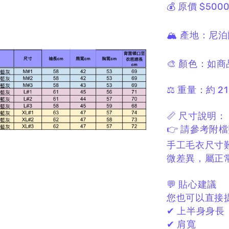
💰 原價 $500
🏔 產地：
尼泊
🎨 顏色：
如商
⚖️ 重量：
約 21
📏 尺寸說明：
👉 請參考附
手工毛衣尺寸
微差異，
屬正
💬 貼心建議
您也可以直接
✔ 上半身身長
✔ 肩寬