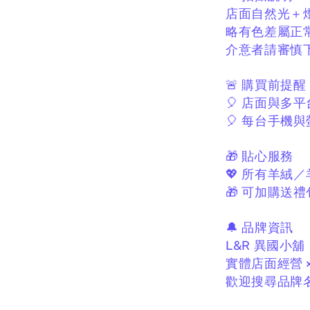
店面自然光＋
略有色差屬正
介意者請審慎
🚨 購買前提醒
🎈 店面與多
🎈 每台手機
🎁 貼心服務
💖 所有羊絨
🎁 可加購送禮
🔔 品牌資訊
L&R 異國小舖
實體店面經營 
歡迎搜尋品牌名