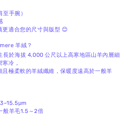
肩至手腕）
感
更適合您的尺寸與版型 😊
hmere 羊絨？
 為生長於海拔 4,000 公尺以上高寒地區山羊內層細
禦寒冷，
細且極柔軟的羊絨纖維，
保暖度遠高於一般羊
–15.5μm
一般羊毛1.5～2倍