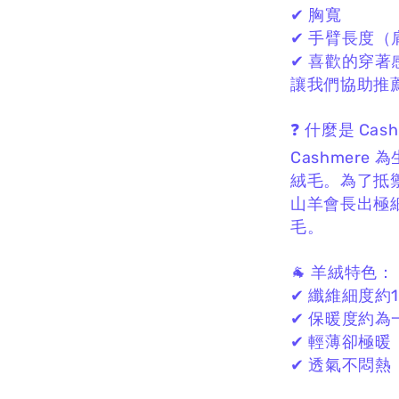
✔ 胸寬
✔ 手臂長度（
✔ 喜歡的穿著
讓我們協助推薦
❓ 什麼是 Cas
Cashmere
絨毛。
為了抵
山羊會長出極
毛。
🐐 羊絨特色：
✔ 纖維細度約13
✔ 保暖度約為
✔ 輕薄卻極暖
✔ 透氣不悶熱