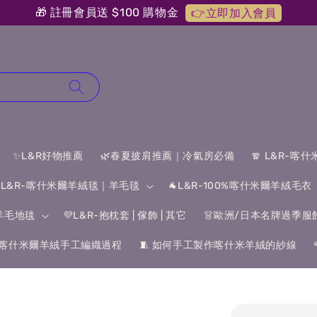
🎁 註冊會員送 $100 購物金
👉立即加入會員
✨L&R好物推薦
🌿春夏披肩推薦｜冷氣房必備
🧣 L&R-喀
 L&R-喀什米爾羊絨毯｜羊毛毯
🐐L&R-100%喀什米爾羊絨毛衣
&羊毛地毯
💜L&R-抱枕套 | 傢飾 | 其它
👗歐洲/日本名牌過季服
喀什米爾羊絨手工編織過程
🧵 如何手工製作喀什米羊絨的紗線