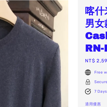
喀什
男女
Ca
RN
Sale
NT$ 2,5
price
Free w
Secur
7 Days
適用優惠