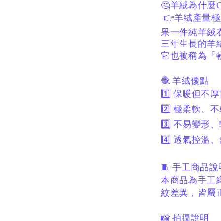
🤔羊絨為什麼
👉羊絨產量極
果一件純羊絨
三年生長的羊
它也被稱為「
🧶 羊絨優點
1️⃣ 保暖但不
2️⃣ 極柔軟、
3️⃣ 不易變形
4️⃣ 透氣控溫
🧵 手工商品
本商品為手工
紋差異，
皆屬
📸 拍攝說明