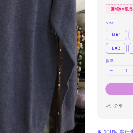
圓領&V領成
Size
M#1
L#3
數量
分享
🐐 100% 喀