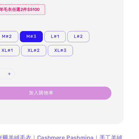
羊毛衣任選2件$5100
M#2
M#3
L#1
L#2
XL#1
XL#2
XL#3
加入購物車
什米爾羊絨毛衣｜Cashmere Pashmina｜手工羊絨