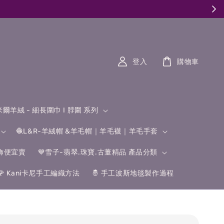
登入
購物車
什米爾羊絨 - 細長圍巾 I 脖圍 系列
🧶L&R-羊絨帽 &羊毛帽｜羊毛襪｜羊毛手套
飾便宜賣
💙雪子-翡翠.珠寶.古董精品 產品分類
🌹 Kani卡尼手工編織方法
🤴 手工波斯地毯製作過程