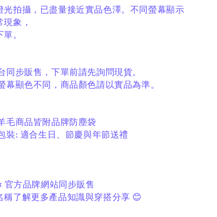
燈光拍攝，
已盡量接近實品色澤。
不同螢幕顯示
常現象，
下單。
平台同步販售，
下單前請先詢問現貨。
與螢幕顯色不同，
商品顏色請以實品為準。
／羊毛商品皆附品牌防塵袋
包裝:
適合生日、節慶與年節送禮
× 官方品牌網站同步販售
稱了解更多產品知識與穿搭分享 😊