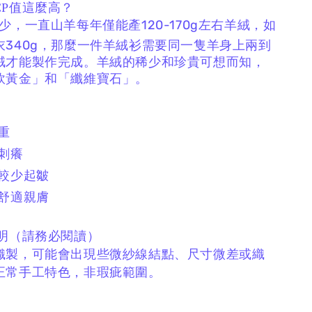
CP值這麼高？
少，一直山羊每年僅能產120-170g左右羊絨，如
衣340g，那麼一件羊絨衫需要同一隻羊身上兩到
絨才能製作完成。羊絨的稀少和珍貴可想而知，
軟黃金」和「纖維寶石」。
厚重
不刺癢
、較少起皺
、舒適親膚
說明（請務必閱讀）
織製，
可能會出現些微紗線結點、
尺寸微差或織
正常手工特色，非瑕疵範圍。