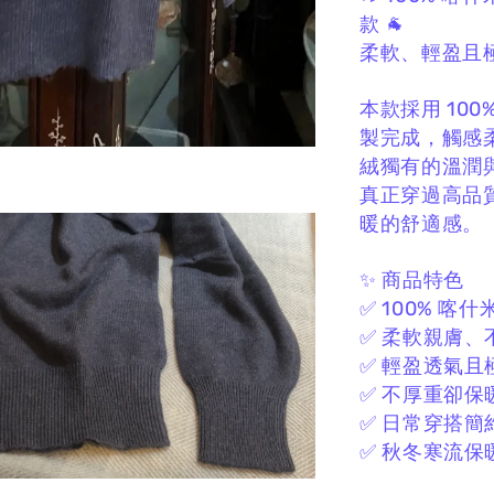
款 🐐
柔軟、輕盈且
本款採用 10
製完成，
觸感
絨獨有的溫潤與保
真正穿過高品
暖的舒適感。
✨ 商品特色
✅ 100% 喀什
✅ 柔軟親膚、
✅ 輕盈透氣且
✅ 不厚重卻保
✅ 日常穿搭簡
✅ 秋冬寒流保