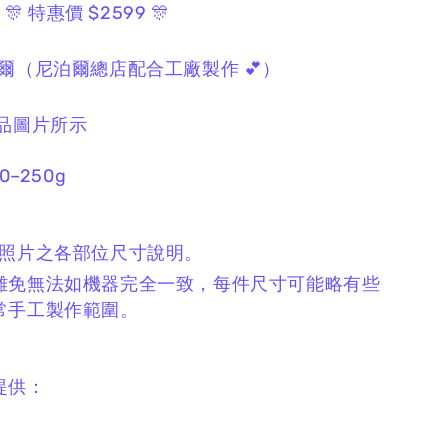
0
🎊 特惠價 $2599 🎊
爾
（尼泊爾總店配合工廠製作 💕）
品圖片所示
0–250g
檔照片之各部位
尺寸
說明。
難免無法如機器完全一致，
每件尺寸可能略有些
常手工製作範圍。
提供：