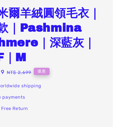
米爾羊絨圓領毛衣｜
款｜Pashmina
shmere｜深藍灰｜
-F｜M
99
Regular
優惠
NT$ 2,699
price
orldwide shipping
e payments
 Free Return