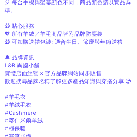
🎈 每台手機與螢幕顯色不同，
商品顏色請以實品為
準。
🎁 貼心服務
💖 所有羊絨／羊毛商品皆附品牌防塵袋
🎁 可加購送禮包裝:
適合生日、節慶與年節送禮
🔔 品牌資訊
L&R 異國小舖
實體店面經營 × 官方品牌網站同步販售
歡迎搜尋品牌名稱了解更多產品知識與穿搭分享 😊
#羊毛衣
#羊絨毛衣
#Cashmere
#喀什米爾羊絨
#極保暖
#寒流必備