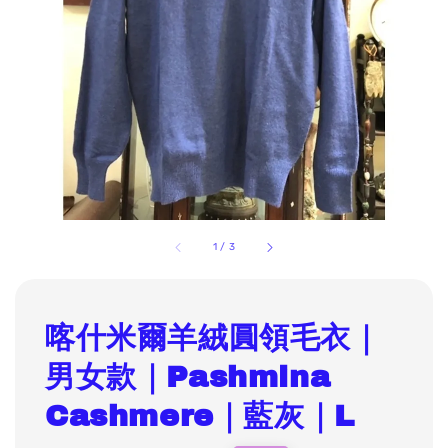
1
/
3
喀什米爾羊絨圓領毛衣｜
男女款｜Pashmina
Cashmere｜藍灰｜L