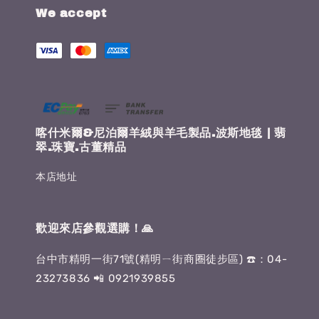
We accept
喀什米爾&尼泊爾羊絨與羊毛製品.波斯地毯 | 翡
翠.珠寶.古董精品
本店地址
歡迎來店參觀選購！🙏
台中市精明一街71號(精明ㄧ街商圈徒步區) ☎️：04-
23273836 📲 0921939855