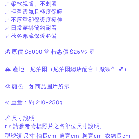
✅ 柔軟親膚、不刺癢
✅ 輕盈透氣且極度保暖
✅ 不厚重卻保暖度極佳
✅ 日常穿搭簡約耐看
✅ 秋冬寒流保暖必備
💰 原價 $5000
🎊 特惠價 $2599 🎊
🏔 產地：
尼泊爾
（尼泊爾總店配合工廠製作 💕）
🎨 顏色：
如商品圖片所示
⚖️ 重量：
約 210–250g
📏 尺寸說明：
👉 請參考附檔照片之各部位
尺寸
說明。
型號領 尺寸 袖長cm 肩寬cm 胸寬cm 衣總長cm