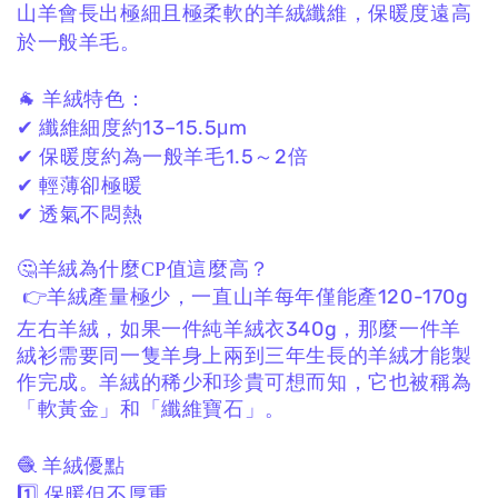
山羊會長出極細且極柔軟的羊絨纖維，
保暖度遠高
於一般羊毛。
🐐 羊絨特色：
✔ 纖維細度約13–15.5μm
✔ 保暖度約為一般羊毛1.5～2倍
✔ 輕薄卻極暖
✔ 透氣不悶熱
🤔羊絨為什麼CP值這麼高？
👉羊絨產量極少，一直山羊每年僅能產120-170g
左右羊絨，如果一件純羊絨衣340g，那麼一件羊
絨衫需要同一隻羊身上兩到三年生長的羊絨才能製
作完成。羊絨的稀少和珍貴可想而知，它也被稱為
「軟黃金」和「纖維寶石」。
🧶 羊絨優點
1️⃣ 保暖但不厚重