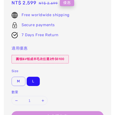
Sale
NT$ 2,599
Regular
優惠
NT$ 2,699
price
price
Free worldwide shipping
Secure payments
7 Days Free Return
適用優惠
圓領&V領成羊毛衣任選2件$5100
Size
M
L
數量