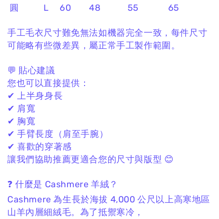
圓 L 60 48 55 65
手工毛衣尺寸難免無法如機器完全一致，
每件尺寸
可能略有些微差異，
屬正常手工製作範圍。
💬 貼心建議
您也可以直接提供：
✔ 上半身身長
✔ 肩寬
✔ 胸寬
✔ 手臂長度（肩至手腕）
✔ 喜歡的穿著感
讓我們協助推薦更適合您的尺寸與版型 😊
❓ 什麼是 Cashmere 羊絨？
Cashmere 為生長於海拔 4,000 公尺以上高寒地區
山羊內層細絨毛。
為了抵禦寒冷，