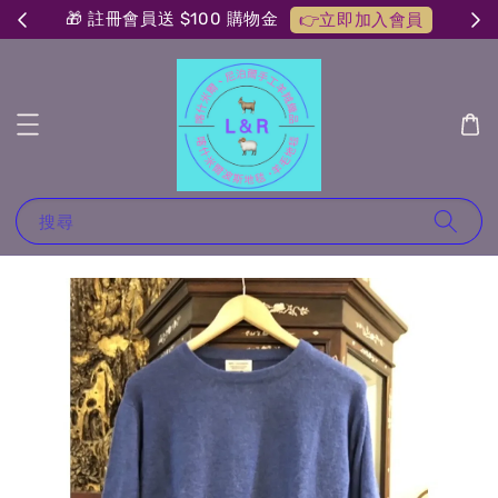
🎁 註冊會員送 $100 購物金
👉立即加入會員
搜尋