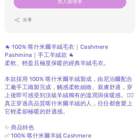
加入購物車
分享
🐐 100% 喀什米爾羊絨毛衣｜Cashmere
Pashmina｜手工羊絨款 🐐
柔軟、輕盈且極度保暖的經典羊絨毛衣。
本款採用 100% 喀什米爾羊絨製成，
由尼泊爾配合
工廠手工織製完成，
觸感柔軟細緻、親膚舒適，
穿
上後即可感受到頂級羊絨獨有的溫潤與保暖感。❤️‍🔥
真正穿過高品質喀什米爾羊絨的人，
往往都會愛上
它輕柔卻極暖的舒適感。
✨ 商品特色
✅ 100% 喀什米爾羊絨 Cashmere