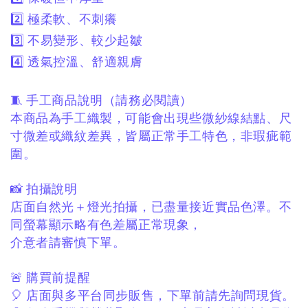
2️⃣ 極柔軟、不刺癢
3️⃣ 不易變形、較少起皺
4️⃣ 透氣控溫、舒適親膚
🧵 手工商品說明（請務必閱讀）
本商品為手工織製，
可能會出現些微紗線結點、
尺
寸微差或織紋差異，
皆屬正常手工特色，非瑕疵範
圍。
📸 拍攝說明
店面自然光＋燈光拍攝，
已盡量接近實品色澤。
不
同螢幕顯示略有色差屬正常現象，
介意者請審慎下單。
🚨 購買前提醒
🎈 店面與多平台同步販售，
下單前請先詢問現貨。