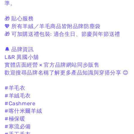
準。
🎁 貼心服務
💖 所有羊絨／羊毛商品皆附品牌防塵袋
🎁 可加購送禮包裝:
適合生日、節慶與年節送禮
🔔 品牌資訊
L&R 異國小舖
實體店面經營 × 官方品牌網站同步販售
歡迎搜尋品牌名稱了解更多產品知識與穿搭分享 😊
#羊毛衣
#羊絨毛衣
#Cashmere
#喀什米爾羊絨
#極保暖
#寒流必備