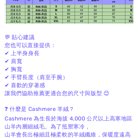
💬 貼心建議
您也可以直接提供：
✔ 上半身身長
✔ 肩寬
✔ 胸寬
✔ 手臂長度（肩至手腕）
✔ 喜歡的穿著感
讓我們協助推薦更適合您的尺寸與版型 😊
❓ 什麼是 Cashmere 羊絨？
Cashmere 為生長於海拔 4,000 公尺以上高寒地區
山羊內層細絨毛。
為了抵禦寒冷，
山羊會長出極細且極柔軟的羊絨纖維，
保暖度遠高