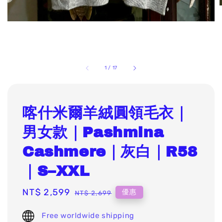
1
/
17
喀什米爾羊絨圓領毛衣｜
男女款｜Pashmina
Cashmere｜灰白｜R58
｜S–XXL
Sale
NT$ 2,599
Regular
優惠
NT$ 2,699
price
price
Free worldwide shipping