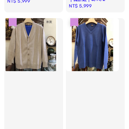
Regular
NT$ 5,999
Regular
NT$ 5,999
price
price
優惠
優惠