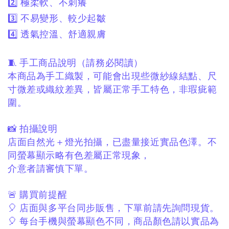
2️⃣ 極柔軟、不刺癢
3️⃣ 不易變形、較少起皺
4️⃣ 透氣控溫、舒適親膚
🧵 手工商品說明（請務必閱讀）
本商品為手工織製，
可能會出現些微紗線結點、
尺
寸微差或織紋差異，
皆屬正常手工特色，非瑕疵範
圍。
📸 拍攝說明
店面自然光＋燈光拍攝，
已盡量接近實品色澤。
不
同螢幕顯示略有色差屬正常現象，
介意者請審慎下單。
🚨 購買前提醒
🎈 店面與多平台同步販售，
下單前請先詢問現貨。
🎈 每台手機與螢幕顯色不同，
商品顏色請以實品為