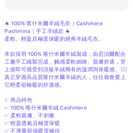
🐐 100% 喀什米爾羊絨毛衣｜Cashmere
Pashmina｜手工羊絨款 🐐
柔軟、輕盈且極度保暖的經典羊絨毛衣。
本款採用 100% 喀什米爾羊絨製成，
由尼泊爾配合
工廠手工織製完成，
觸感柔軟細緻、親膚舒適，
穿
上後即可感受到頂級羊絨獨有的溫潤與保暖感。❤️‍🔥
真正穿過高品質喀什米爾羊絨的人，
往往都會愛上
它輕柔卻極暖的舒適感。
✨ 商品特色
✅ 100% 喀什米爾羊絨 Cashmere
✅ 柔軟親膚、不刺癢
✅ 輕盈透氣且極度保暖
✅ 不厚重卻保暖度極佳