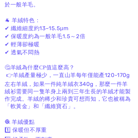
於一般羊毛。
🐐 羊絨特色：
✔ 纖維細度約13–15.5μm
✔ 保暖度約為一般羊毛1.5～2倍
✔ 輕薄卻極暖
✔ 透氣不悶熱
🤔羊絨為什麼CP值這麼高？
👉羊絨產量極少，一直山羊每年僅能產120-170g
左右羊絨，如果一件純羊絨衣340g，那麼一件羊
絨衫需要同一隻羊身上兩到三年生長的羊絨才能製
作完成。羊絨的稀少和珍貴可想而知，它也被稱為
「軟黃金」和「纖維寶石」。
🧶 羊絨優點
1️⃣ 保暖但不厚重