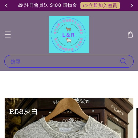
🎁 註冊會員送 $100 購物金
👉立即加入會員
搜尋