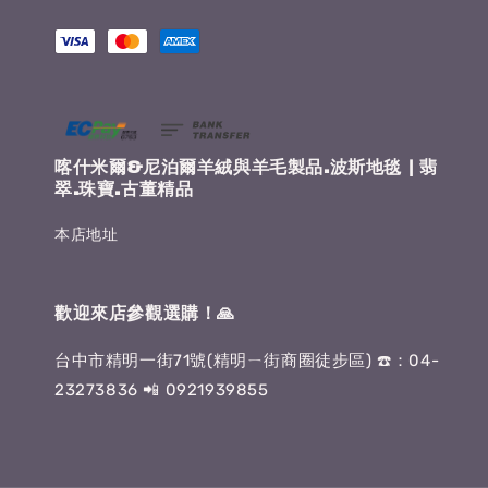
喀什米爾&尼泊爾羊絨與羊毛製品.波斯地毯 | 翡
翠.珠寶.古董精品
本店地址
歡迎來店參觀選購！🙏
台中市精明一街71號(精明ㄧ街商圈徒步區) ☎️：04-
23273836 📲 0921939855