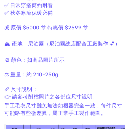
✅ 日常穿搭簡約耐看
✅ 秋冬寒流保暖必備
💰 原價 $5000
🎊 特惠價 $2599 🎊
🏔 產地：
尼泊爾
（尼泊爾總店配合工廠製作 💕）
🎨 顏色：
如商品圖片所示
⚖️ 重量：
約 210–250g
📏 尺寸說明：
👉 請參考附檔照片之各部位
尺寸
說明。
手工毛衣尺寸難免無法如機器完全一致，
每件尺寸
可能略有些微差異，
屬正常手工製作範圍。